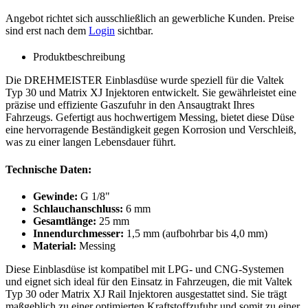
Angebot richtet sich ausschließlich an gewerbliche Kunden. Preise
sind erst nach dem
Login
sichtbar.
Produktbeschreibung
Die DREHMEISTER Einblasdüse wurde speziell für die Valtek
Typ 30 und Matrix XJ Injektoren entwickelt. Sie gewährleistet eine
präzise und effiziente Gaszufuhr in den Ansaugtrakt Ihres
Fahrzeugs. Gefertigt aus hochwertigem Messing, bietet diese Düse
eine hervorragende Beständigkeit gegen Korrosion und Verschleiß,
was zu einer langen Lebensdauer führt.
Technische Daten:
Gewinde:
G 1/8"
Schlauchanschluss:
6 mm
Gesamtlänge:
25 mm
Innendurchmesser:
1,5 mm (aufbohrbar bis 4,0 mm)
Material:
Messing
Diese Einblasdüse ist kompatibel mit LPG- und CNG-Systemen
und eignet sich ideal für den Einsatz in Fahrzeugen, die mit Valtek
Typ 30 oder Matrix XJ Rail Injektoren ausgestattet sind. Sie trägt
maßgeblich zu einer optimierten Kraftstoffzufuhr und somit zu einer