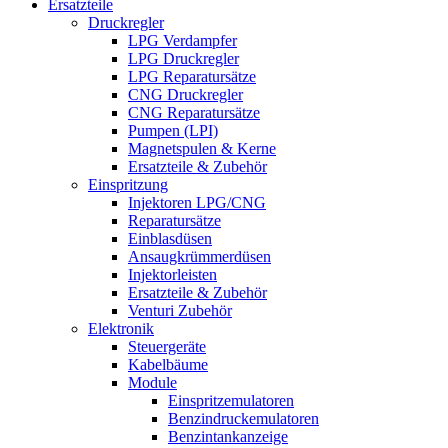
Ersatzteile
Druckregler
LPG Verdampfer
LPG Druckregler
LPG Reparatursätze
CNG Druckregler
CNG Reparatursätze
Pumpen (LPI)
Magnetspulen & Kerne
Ersatzteile & Zubehör
Einspritzung
Injektoren LPG/CNG
Reparatursätze
Einblasdüsen
Ansaugkrümmerdüsen
Injektorleisten
Ersatzteile & Zubehör
Venturi Zubehör
Elektronik
Steuergeräte
Kabelbäume
Module
Einspritzemulatoren
Benzindruckemulatoren
Benzintankanzeige