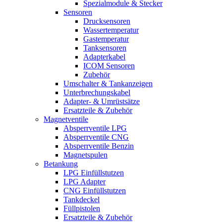
Spezialmodule & Stecker
Sensoren
Drucksensoren
Wassertemperatur
Gastemperatur
Tanksensoren
Adapterkabel
ICOM Sensoren
Zubehör
Umschalter & Tankanzeigen
Unterbrechungskabel
Adapter- & Umrüstsätze
Ersatzteile & Zubehör
Magnetventile
Absperrventile LPG
Absperrventile CNG
Absperrventile Benzin
Magnetspulen
Betankung
LPG Einfüllstutzen
LPG Adapter
CNG Einfüllstutzen
Tankdeckel
Füllpistolen
Ersatzteile & Zubehör