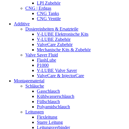
LPI Zubehör
CNG | Erdgas
CNG Tanks
CNG Ventile
Additive
Dosiereinheiten & Ersatzteile
V-LUBE Elektronische Kits
V-LUBE Zubehör
ValveCare Zubehör
Mechanische Kits & Zubehör
Valve Saver Fluid
FlashLube
P1000
V-LUBE Valve Saver
ValveCare & InjectorCare
Montagematerial
Schläuche
Gasschlauch
Kühlwasserschlauch
Füllschlauch
Polyamidschlauch
Leitungen
Flexleitung
Starre Leitung
Leitungsverbinder