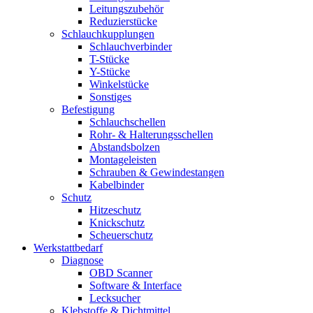
Leitungszubehör
Reduzierstücke
Schlauchkupplungen
Schlauchverbinder
T-Stücke
Y-Stücke
Winkelstücke
Sonstiges
Befestigung
Schlauchschellen
Rohr- & Halterungsschellen
Abstandsbolzen
Montageleisten
Schrauben & Gewindestangen
Kabelbinder
Schutz
Hitzeschutz
Knickschutz
Scheuerschutz
Werkstattbedarf
Diagnose
OBD Scanner
Software & Interface
Lecksucher
Klebstoffe & Dichtmittel