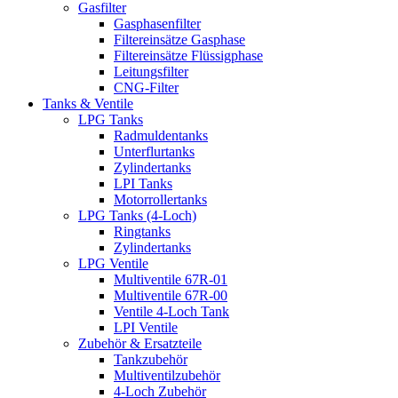
Gasfilter
Gasphasenfilter
Filtereinsätze Gasphase
Filtereinsätze Flüssigphase
Leitungsfilter
CNG-Filter
Tanks & Ventile
LPG Tanks
Radmuldentanks
Unterflurtanks
Zylindertanks
LPI Tanks
Motorrollertanks
LPG Tanks (4-Loch)
Ringtanks
Zylindertanks
LPG Ventile
Multiventile 67R-01
Multiventile 67R-00
Ventile 4-Loch Tank
LPI Ventile
Zubehör & Ersatzteile
Tankzubehör
Multiventilzubehör
4-Loch Zubehör