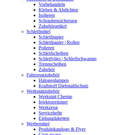
Vorbehandeln
Kleben & Abdichten
Isolieren
Schraubensicherung
Zubehörartikel
Schleifmittel
Schleifpapier
Schleifpapier | Rollen
Polieren
Schleifscheiben
Schleifvlies | Schleifschwamm
Trennscheiben
Zubehör
Fahrzeugzubehör
Halogenlampen
Kraftstoff Diebstahlschutz
Werkstattzubehör
Werkstatt Chemie
Injektorreiniger
Werkzeug
Servicehefte
Einbauplaketten
Werbemittel
Produktkataloge & Flyer
Give aways