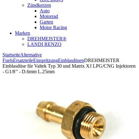
Zündkerzen
Auto
Motorrad
Garten
Motor Racing
Marken
DREHMEISTER®
LANDI RENZO
Startseite
Alternative
Fuels
Ersatzteile
Einspritzung
Einblasdüsen
DREHMEISTER
Einblasdüse für Valtek Typ 30 und Matrix XJ LPG/CNG Injektoren
- G1/8’’ - D.6mm L.25mm