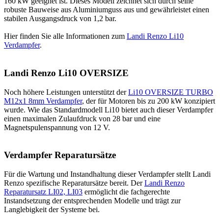
160 kW geeignet ist. Dieses Modell zeichnet sich durch seine
robuste Bauweise aus Aluminiumguss aus und gewährleistet einen
stabilen Ausgangsdruck von 1,2 bar.
Hier finden Sie alle Informationen zum
Landi Renzo Li10
Verdampfer
.
Landi Renzo Li10 OVERSIZE
Noch höhere Leistungen unterstützt der
Li10 OVERSIZE TURBO
M12x1 8mm Verdampfer
, der für Motoren bis zu 200 kW konzipiert
wurde. Wie das Standardmodell Li10 bietet auch dieser Verdampfer
einen maximalen Zulaufdruck von 28 bar und eine
Magnetspulenspannung von 12 V.
Verdampfer Reparatursätze
Für die Wartung und Instandhaltung dieser Verdampfer stellt Landi
Renzo spezifische Reparatursätze bereit. Der
Landi Renzo
Reparatursatz LI02, LI03
ermöglicht die fachgerechte
Instandsetzung der entsprechenden Modelle und trägt zur
Langlebigkeit der Systeme bei.