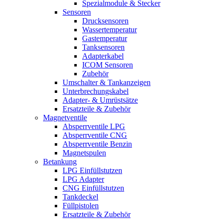
Spezialmodule & Stecker
Sensoren
Drucksensoren
Wassertemperatur
Gastemperatur
Tanksensoren
Adapterkabel
ICOM Sensoren
Zubehör
Umschalter & Tankanzeigen
Unterbrechungskabel
Adapter- & Umrüstsätze
Ersatzteile & Zubehör
Magnetventile
Absperrventile LPG
Absperrventile CNG
Absperrventile Benzin
Magnetspulen
Betankung
LPG Einfüllstutzen
LPG Adapter
CNG Einfüllstutzen
Tankdeckel
Füllpistolen
Ersatzteile & Zubehör