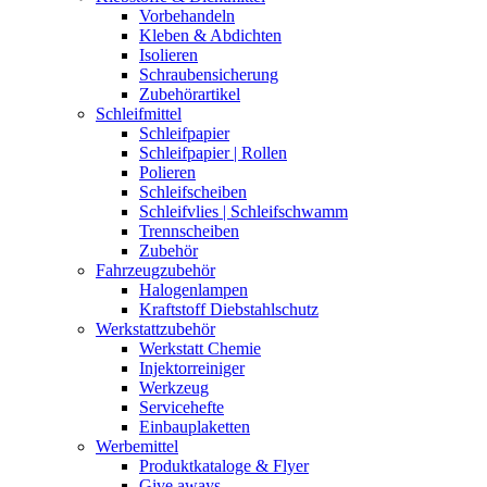
Vorbehandeln
Kleben & Abdichten
Isolieren
Schraubensicherung
Zubehörartikel
Schleifmittel
Schleifpapier
Schleifpapier | Rollen
Polieren
Schleifscheiben
Schleifvlies | Schleifschwamm
Trennscheiben
Zubehör
Fahrzeugzubehör
Halogenlampen
Kraftstoff Diebstahlschutz
Werkstattzubehör
Werkstatt Chemie
Injektorreiniger
Werkzeug
Servicehefte
Einbauplaketten
Werbemittel
Produktkataloge & Flyer
Give aways