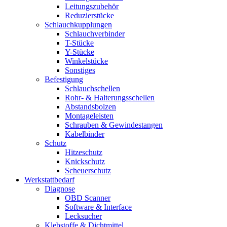
Leitungszubehör
Reduzierstücke
Schlauchkupplungen
Schlauchverbinder
T-Stücke
Y-Stücke
Winkelstücke
Sonstiges
Befestigung
Schlauchschellen
Rohr- & Halterungsschellen
Abstandsbolzen
Montageleisten
Schrauben & Gewindestangen
Kabelbinder
Schutz
Hitzeschutz
Knickschutz
Scheuerschutz
Werkstattbedarf
Diagnose
OBD Scanner
Software & Interface
Lecksucher
Klebstoffe & Dichtmittel