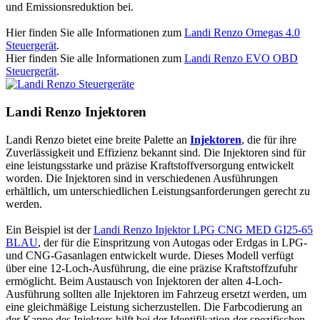
und Emissionsreduktion bei.
Hier finden Sie alle Informationen zum
Landi Renzo Omegas 4.0
Steuergerät
.
Hier finden Sie alle Informationen zum
Landi Renzo EVO OBD
Steuergerät
.
Landi Renzo Injektoren
Landi Renzo bietet eine breite Palette an
Injektoren
, die für ihre
Zuverlässigkeit und Effizienz bekannt sind. Die Injektoren sind für
eine leistungsstarke und präzise Kraftstoffversorgung entwickelt
worden. Die Injektoren sind in verschiedenen Ausführungen
erhältlich, um unterschiedlichen Leistungsanforderungen gerecht zu
werden.
Ein Beispiel ist der
Landi Renzo Injektor LPG CNG MED GI25-65
BLAU
, der für die Einspritzung von Autogas oder Erdgas in LPG-
und CNG-Gasanlagen entwickelt wurde. Dieses Modell verfügt
über eine 12-Loch-Ausführung, die eine präzise Kraftstoffzufuhr
ermöglicht. Beim Austausch von Injektoren der alten 4-Loch-
Ausführung sollten alle Injektoren im Fahrzeug ersetzt werden, um
eine gleichmäßige Leistung sicherzustellen. Die Farbcodierung an
der Kappe des Injektors hilft bei der Identifikation der spezifischen