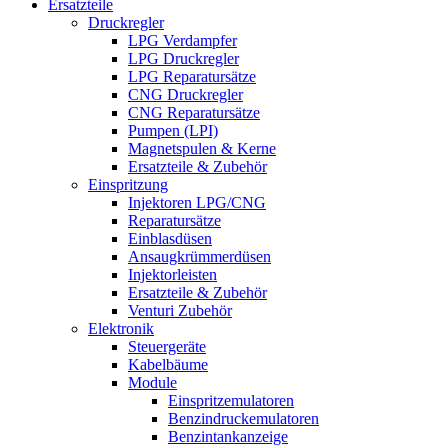
Ersatzteile
Druckregler
LPG Verdampfer
LPG Druckregler
LPG Reparatursätze
CNG Druckregler
CNG Reparatursätze
Pumpen (LPI)
Magnetspulen & Kerne
Ersatzteile & Zubehör
Einspritzung
Injektoren LPG/CNG
Reparatursätze
Einblasdüsen
Ansaugkrümmerdüsen
Injektorleisten
Ersatzteile & Zubehör
Venturi Zubehör
Elektronik
Steuergeräte
Kabelbäume
Module
Einspritzemulatoren
Benzindruckemulatoren
Benzintankanzeige