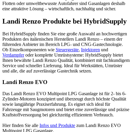
Flotten oder umweltbewusste Autofahrer sind Gasanlagen deshalb
eine attraktive Lösung – wirtschaftlich, nachhaltig und sicher.
Landi Renzo Produkte bei HybridSupply
Bei HybridSupply finden Sie eine große Auswahl an hochwertigen
Produkten des italienischen Herstellers Landi Renzo – einem der
führenden Anbieter im Bereich LPG- und CNG-Gastechnologie.
Ob Einzelkomponenten wie
Steuergeräte
,
Injektoren
und
Verdampfer
oder komplette Umrüstsysteme: HybridSupply bietet
Ihnen bewährte Landi Renzo Qualität, kombiniert mit fachkundigem
Service und schneller Lieferung. Ideal für Werkstätten, Umrüster
und alle, die auf zuverlässige Gastechnik setzen.
Landi Renzo EVO
Das Landi Renzo EVO Multipoint LPG Gasanlage ist für 2- bis 6-
Zylinder-Motoren konzipiert und überzeugt durch höchste Qualität
sowie langjährige Praxiserfahrung. Es eignet sich ideal für
Fahrzeuge mit Saugmotoren und bietet eine zuverlässige und präzise
Kraftstoffversorgung bei gleichzeitig effizientem Verbrauch.
Hier finden Sie alle
Infos und Produkte
zum Landi Renzo EVO
Multipoint LPG Gasanlage.