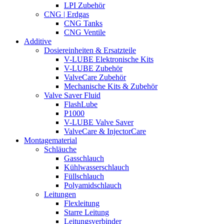
LPI Zubehör
CNG | Erdgas
CNG Tanks
CNG Ventile
Additive
Dosiereinheiten & Ersatzteile
V-LUBE Elektronische Kits
V-LUBE Zubehör
ValveCare Zubehör
Mechanische Kits & Zubehör
Valve Saver Fluid
FlashLube
P1000
V-LUBE Valve Saver
ValveCare & InjectorCare
Montagematerial
Schläuche
Gasschlauch
Kühlwasserschlauch
Füllschlauch
Polyamidschlauch
Leitungen
Flexleitung
Starre Leitung
Leitungsverbinder