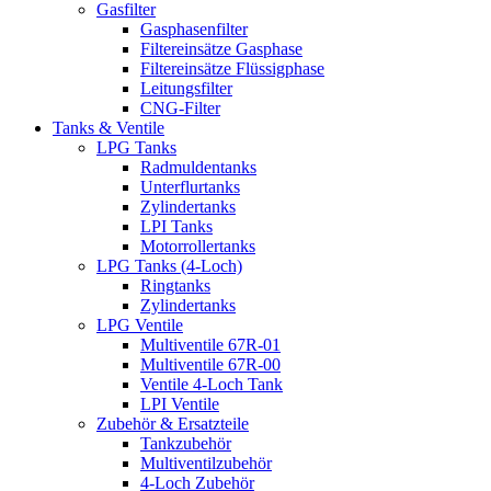
Gasfilter
Gasphasenfilter
Filtereinsätze Gasphase
Filtereinsätze Flüssigphase
Leitungsfilter
CNG-Filter
Tanks & Ventile
LPG Tanks
Radmuldentanks
Unterflurtanks
Zylindertanks
LPI Tanks
Motorrollertanks
LPG Tanks (4-Loch)
Ringtanks
Zylindertanks
LPG Ventile
Multiventile 67R-01
Multiventile 67R-00
Ventile 4-Loch Tank
LPI Ventile
Zubehör & Ersatzteile
Tankzubehör
Multiventilzubehör
4-Loch Zubehör