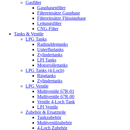
Gasfilter
Gasphasenfilter
Filtereinsätze Gasphase
Filtereinsätze Flüssigphase
Leitungsfilter
CNG-Filter
Tanks & Ventile
LPG Tanks
Radmuldentanks
Unterflurtanks
Zylindertanks
LPI Tanks
Motorrollertanks
LPG Tanks (4-Loch)
Ringtanks
Zylindertanks
LPG Ventile
Multiventile 67R-01
Multiventile 67R-00
Ventile 4-Loch Tank
LPI Ventile
Zubehör & Ersatzteile
Tankzubehör
Multiventilzubehör
4-Loch Zubehör