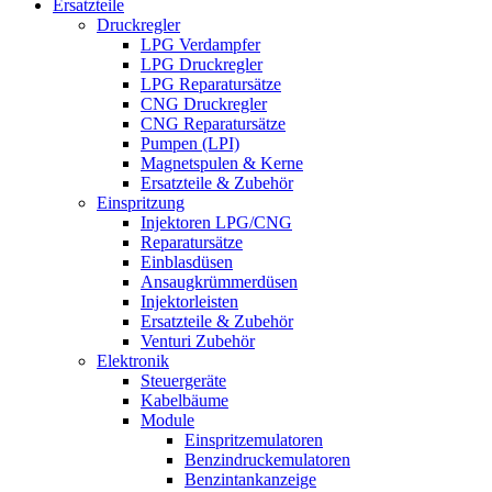
Ersatzteile
Druckregler
LPG Verdampfer
LPG Druckregler
LPG Reparatursätze
CNG Druckregler
CNG Reparatursätze
Pumpen (LPI)
Magnetspulen & Kerne
Ersatzteile & Zubehör
Einspritzung
Injektoren LPG/CNG
Reparatursätze
Einblasdüsen
Ansaugkrümmerdüsen
Injektorleisten
Ersatzteile & Zubehör
Venturi Zubehör
Elektronik
Steuergeräte
Kabelbäume
Module
Einspritzemulatoren
Benzindruckemulatoren
Benzintankanzeige