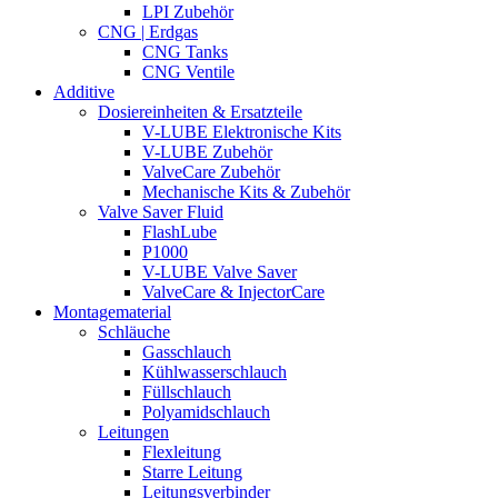
LPI Zubehör
CNG | Erdgas
CNG Tanks
CNG Ventile
Additive
Dosiereinheiten & Ersatzteile
V-LUBE Elektronische Kits
V-LUBE Zubehör
ValveCare Zubehör
Mechanische Kits & Zubehör
Valve Saver Fluid
FlashLube
P1000
V-LUBE Valve Saver
ValveCare & InjectorCare
Montagematerial
Schläuche
Gasschlauch
Kühlwasserschlauch
Füllschlauch
Polyamidschlauch
Leitungen
Flexleitung
Starre Leitung
Leitungsverbinder