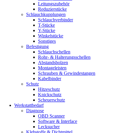
Leitungszubehör
Reduzierstücke
Schlauchkupplungen
Schlauchverbinder
T-Stücke
Y-Stücke
Winkelstücke
Sonstiges
Befestigung
Schlauchschellen
Rohr- & Halterungsschellen
Abstandsbolzen
Montageleisten
Schrauben & Gewindestangen
Kabelbinder
Schutz
Hitzeschutz
Knickschutz
Scheuerschutz
Werkstattbedarf
Diagnose
OBD Scanner
Software & Interface
Lecksucher
Klebstoffe & Dichtmittel