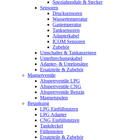
Spezialmodule & Stecker
Sensoren
Drucksensoren
Wassertemperatur
Gastemperatur
Tanksensoren
Adapterkabel
ICOM Sensoren
Zubehör
Umschalter & Tankanzeigen
Unterbrechungskabel
Adapter- & Umrüstsätze
Ersatzteile & Zubehör
Magnetventile
Absperrventile LPG
Absperrventile CNG
Absperrventile Benzin
Magnetspulen
Betankung
LPG Einfüllstutzen
LPG Adapter
CNG Einfüllstutzen
Tankdeckel
Füllpistolen
Ersatzteile & Zubehör