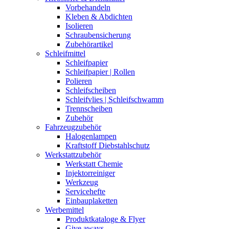
Vorbehandeln
Kleben & Abdichten
Isolieren
Schraubensicherung
Zubehörartikel
Schleifmittel
Schleifpapier
Schleifpapier | Rollen
Polieren
Schleifscheiben
Schleifvlies | Schleifschwamm
Trennscheiben
Zubehör
Fahrzeugzubehör
Halogenlampen
Kraftstoff Diebstahlschutz
Werkstattzubehör
Werkstatt Chemie
Injektorreiniger
Werkzeug
Servicehefte
Einbauplaketten
Werbemittel
Produktkataloge & Flyer
Give aways