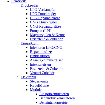
Ersatzteile
Druckregler
LPG Verdampfer
LPG Druckregler
LPG Reparatursätze
CNG Druckregler
CNG Reparatursätze
Pumpen (LPI)
Magnetspulen & Kerne
Ersatzteile & Zubehör
Einspritzung
Injektoren LPG/CNG
Reparatursätze
Einblasdüsen
Ansaugkrümmerdüsen
Injektorleisten
Ersatzteile & Zubehör
Venturi Zubehör
Elektronik
Steuergeräte
Kabelbäume
Module
Einspritzemulatoren
Benzindruckemulatoren
Benzintankanzeige