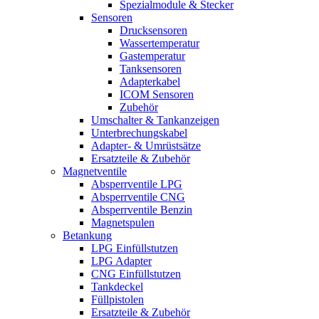
Spezialmodule & Stecker
Sensoren
Drucksensoren
Wassertemperatur
Gastemperatur
Tanksensoren
Adapterkabel
ICOM Sensoren
Zubehör
Umschalter & Tankanzeigen
Unterbrechungskabel
Adapter- & Umrüstsätze
Ersatzteile & Zubehör
Magnetventile
Absperrventile LPG
Absperrventile CNG
Absperrventile Benzin
Magnetspulen
Betankung
LPG Einfüllstutzen
LPG Adapter
CNG Einfüllstutzen
Tankdeckel
Füllpistolen
Ersatzteile & Zubehör