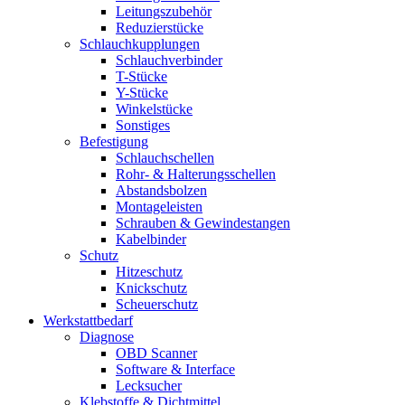
Leitungszubehör
Reduzierstücke
Schlauchkupplungen
Schlauchverbinder
T-Stücke
Y-Stücke
Winkelstücke
Sonstiges
Befestigung
Schlauchschellen
Rohr- & Halterungsschellen
Abstandsbolzen
Montageleisten
Schrauben & Gewindestangen
Kabelbinder
Schutz
Hitzeschutz
Knickschutz
Scheuerschutz
Werkstattbedarf
Diagnose
OBD Scanner
Software & Interface
Lecksucher
Klebstoffe & Dichtmittel