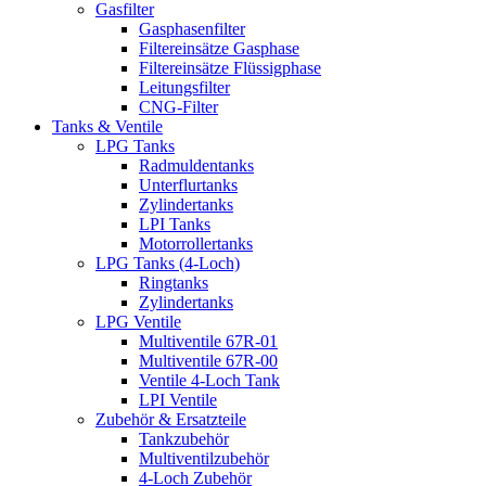
Gasfilter
Gasphasenfilter
Filtereinsätze Gasphase
Filtereinsätze Flüssigphase
Leitungsfilter
CNG-Filter
Tanks & Ventile
LPG Tanks
Radmuldentanks
Unterflurtanks
Zylindertanks
LPI Tanks
Motorrollertanks
LPG Tanks (4-Loch)
Ringtanks
Zylindertanks
LPG Ventile
Multiventile 67R-01
Multiventile 67R-00
Ventile 4-Loch Tank
LPI Ventile
Zubehör & Ersatzteile
Tankzubehör
Multiventilzubehör
4-Loch Zubehör