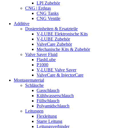
LPI Zubehör
CNG | Erdgas
CNG Tanks
CNG Ventile
Additive
Dosiereinheiten & Ersatzteile
V-LUBE Elektronische Kits
V-LUBE Zubehör
ValveCare Zubehör
Mechanische Kits & Zubehör
Valve Saver Fluid
FlashLube
P1000
V-LUBE Valve Saver
ValveCare & InjectorCare
Montagematerial
Schläuche
Gasschlauch
Kühlwasserschlauch
Füllschlauch
Polyamidschlauch
Leitungen
Flexleitung
Starre Leitung
Leitungsverbinder