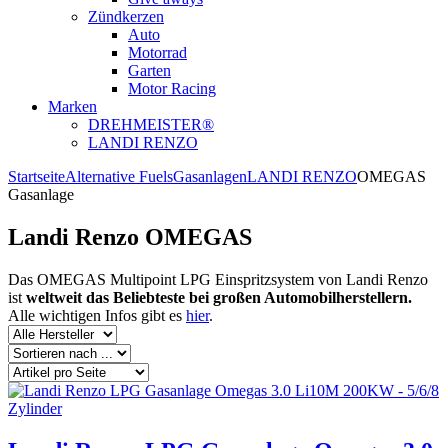
Zündkerzen
Auto
Motorrad
Garten
Motor Racing
Marken
DREHMEISTER®
LANDI RENZO
Startseite
Alternative Fuels
Gasanlagen
LANDI RENZO
OMEGAS
Gasanlage
Landi Renzo OMEGAS
Das OMEGAS Multipoint LPG Einspritzsystem von Landi Renzo
ist
weltweit das Beliebteste bei großen Automobilherstellern.
Alle wichtigen Infos gibt es
hier
.