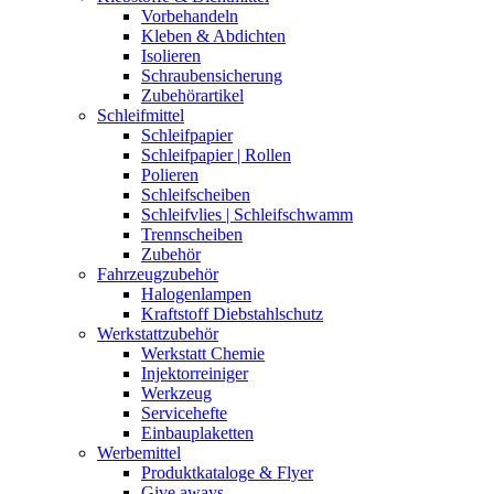
Vorbehandeln
Kleben & Abdichten
Isolieren
Schraubensicherung
Zubehörartikel
Schleifmittel
Schleifpapier
Schleifpapier | Rollen
Polieren
Schleifscheiben
Schleifvlies | Schleifschwamm
Trennscheiben
Zubehör
Fahrzeugzubehör
Halogenlampen
Kraftstoff Diebstahlschutz
Werkstattzubehör
Werkstatt Chemie
Injektorreiniger
Werkzeug
Servicehefte
Einbauplaketten
Werbemittel
Produktkataloge & Flyer
Give aways