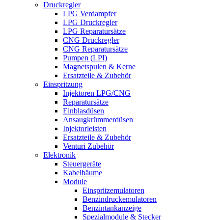
Druckregler
LPG Verdampfer
LPG Druckregler
LPG Reparatursätze
CNG Druckregler
CNG Reparatursätze
Pumpen (LPI)
Magnetspulen & Kerne
Ersatzteile & Zubehör
Einspritzung
Injektoren LPG/CNG
Reparatursätze
Einblasdüsen
Ansaugkrümmerdüsen
Injektorleisten
Ersatzteile & Zubehör
Venturi Zubehör
Elektronik
Steuergeräte
Kabelbäume
Module
Einspritzemulatoren
Benzindruckemulatoren
Benzintankanzeige
Spezialmodule & Stecker