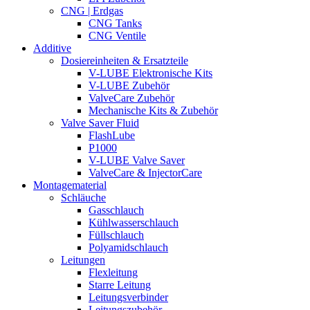
CNG | Erdgas
CNG Tanks
CNG Ventile
Additive
Dosiereinheiten & Ersatzteile
V-LUBE Elektronische Kits
V-LUBE Zubehör
ValveCare Zubehör
Mechanische Kits & Zubehör
Valve Saver Fluid
FlashLube
P1000
V-LUBE Valve Saver
ValveCare & InjectorCare
Montagematerial
Schläuche
Gasschlauch
Kühlwasserschlauch
Füllschlauch
Polyamidschlauch
Leitungen
Flexleitung
Starre Leitung
Leitungsverbinder
Leitungszubehör