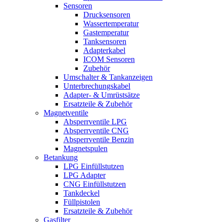
Sensoren
Drucksensoren
Wassertemperatur
Gastemperatur
Tanksensoren
Adapterkabel
ICOM Sensoren
Zubehör
Umschalter & Tankanzeigen
Unterbrechungskabel
Adapter- & Umrüstsätze
Ersatzteile & Zubehör
Magnetventile
Absperrventile LPG
Absperrventile CNG
Absperrventile Benzin
Magnetspulen
Betankung
LPG Einfüllstutzen
LPG Adapter
CNG Einfüllstutzen
Tankdeckel
Füllpistolen
Ersatzteile & Zubehör
Gasfilter