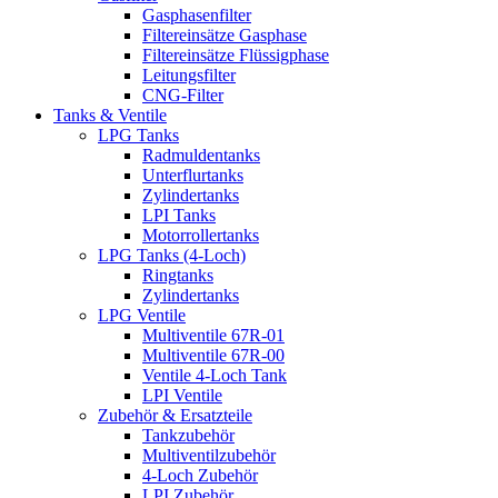
Gasphasenfilter
Filtereinsätze Gasphase
Filtereinsätze Flüssigphase
Leitungsfilter
CNG-Filter
Tanks & Ventile
LPG Tanks
Radmuldentanks
Unterflurtanks
Zylindertanks
LPI Tanks
Motorrollertanks
LPG Tanks (4-Loch)
Ringtanks
Zylindertanks
LPG Ventile
Multiventile 67R-01
Multiventile 67R-00
Ventile 4-Loch Tank
LPI Ventile
Zubehör & Ersatzteile
Tankzubehör
Multiventilzubehör
4-Loch Zubehör
LPI Zubehör