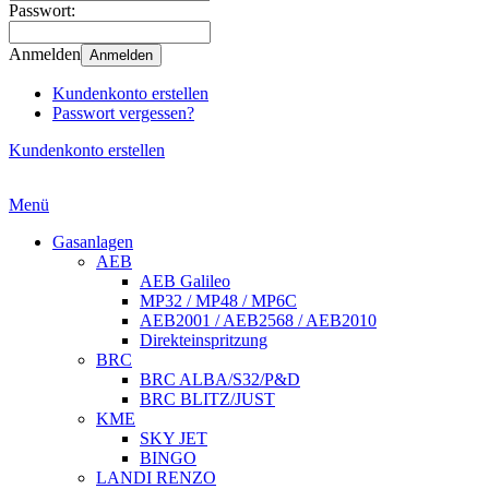
Passwort:
Anmelden
Anmelden
Kundenkonto erstellen
Passwort vergessen?
Kundenkonto erstellen
Menü
Gasanlagen
AEB
AEB Galileo
MP32 / MP48 / MP6C
AEB2001 / AEB2568 / AEB2010
Direkteinspritzung
BRC
BRC ALBA/S32/P&D
BRC BLITZ/JUST
KME
SKY JET
BINGO
LANDI RENZO