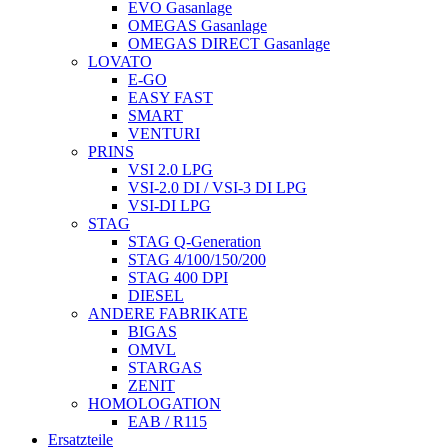
EVO Gasanlage
OMEGAS Gasanlage
OMEGAS DIRECT Gasanlage
LOVATO
E-GO
EASY FAST
SMART
VENTURI
PRINS
VSI 2.0 LPG
VSI-2.0 DI / VSI-3 DI LPG
VSI-DI LPG
STAG
STAG Q-Generation
STAG 4/100/150/200
STAG 400 DPI
DIESEL
ANDERE FABRIKATE
BIGAS
OMVL
STARGAS
ZENIT
HOMOLOGATION
EAB / R115
Ersatzteile