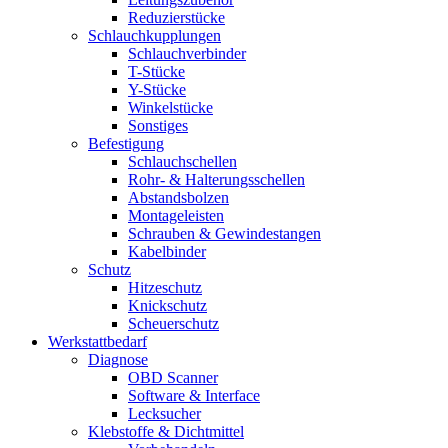
Reduzierstücke
Schlauchkupplungen
Schlauchverbinder
T-Stücke
Y-Stücke
Winkelstücke
Sonstiges
Befestigung
Schlauchschellen
Rohr- & Halterungsschellen
Abstandsbolzen
Montageleisten
Schrauben & Gewindestangen
Kabelbinder
Schutz
Hitzeschutz
Knickschutz
Scheuerschutz
Werkstattbedarf
Diagnose
OBD Scanner
Software & Interface
Lecksucher
Klebstoffe & Dichtmittel