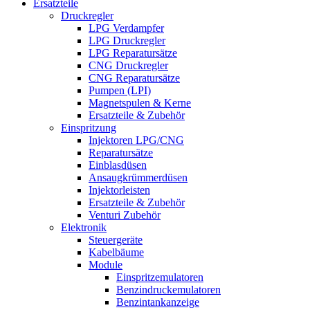
Ersatzteile
Druckregler
LPG Verdampfer
LPG Druckregler
LPG Reparatursätze
CNG Druckregler
CNG Reparatursätze
Pumpen (LPI)
Magnetspulen & Kerne
Ersatzteile & Zubehör
Einspritzung
Injektoren LPG/CNG
Reparatursätze
Einblasdüsen
Ansaugkrümmerdüsen
Injektorleisten
Ersatzteile & Zubehör
Venturi Zubehör
Elektronik
Steuergeräte
Kabelbäume
Module
Einspritzemulatoren
Benzindruckemulatoren
Benzintankanzeige