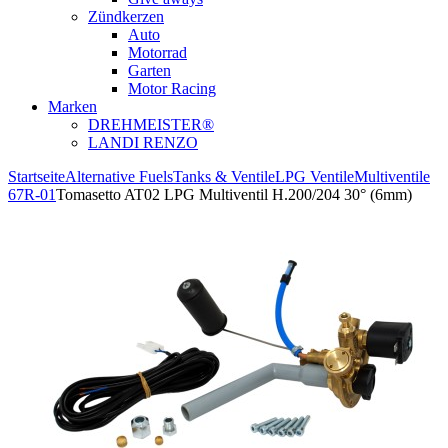
Zündkerzen
Auto
Motorrad
Garten
Motor Racing
Marken
DREHMEISTER®
LANDI RENZO
Startseite
Alternative Fuels
Tanks & Ventile
LPG Ventile
Multiventile
67R-01
Tomasetto AT02 LPG Multiventil H.200/204 30° (6mm)