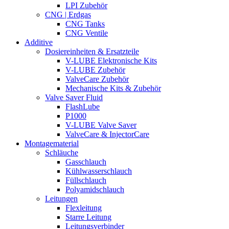
LPI Zubehör
CNG | Erdgas
CNG Tanks
CNG Ventile
Additive
Dosiereinheiten & Ersatzteile
V-LUBE Elektronische Kits
V-LUBE Zubehör
ValveCare Zubehör
Mechanische Kits & Zubehör
Valve Saver Fluid
FlashLube
P1000
V-LUBE Valve Saver
ValveCare & InjectorCare
Montagematerial
Schläuche
Gasschlauch
Kühlwasserschlauch
Füllschlauch
Polyamidschlauch
Leitungen
Flexleitung
Starre Leitung
Leitungsverbinder