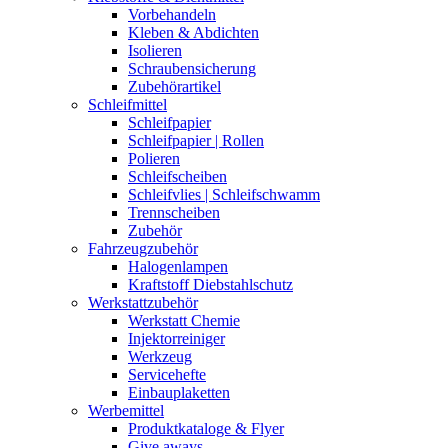
Vorbehandeln
Kleben & Abdichten
Isolieren
Schraubensicherung
Zubehörartikel
Schleifmittel
Schleifpapier
Schleifpapier | Rollen
Polieren
Schleifscheiben
Schleifvlies | Schleifschwamm
Trennscheiben
Zubehör
Fahrzeugzubehör
Halogenlampen
Kraftstoff Diebstahlschutz
Werkstattzubehör
Werkstatt Chemie
Injektorreiniger
Werkzeug
Servicehefte
Einbauplaketten
Werbemittel
Produktkataloge & Flyer
Give aways