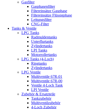
Gasfilter
Gasphasenfilter
Filtereinsätze Gasphase
Filtereinsätze Flüssigphase
Leitungsfilter
CNG-Filter
Tanks & Ventile
LPG Tanks
Radmuldentanks
Unterflurtanks
Zylindertanks
LPI Tanks
Motorrollertanks
LPG Tanks (4-Loch)
Ringtanks
Zylindertanks
LPG Ventile
Multiventile 67R-01
Multiventile 67R-00
Ventile 4-Loch Tank
LPI Ventile
Zubehör & Ersatzteile
Tankzubehör
Multiventilzubehör
4-Loch Zubehör