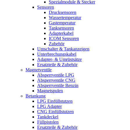
Spezialmodule & Stecker
Sensoren
Drucksensoren
Wassertemperatur
Gastemperatur
Tanksensoren
Adapterkabel
ICOM Sensoren
Zubehör
Umschalter & Tankanzeigen
Unterbrechungskabel
Adapter- & Umrüstsätze
Ersatzteile & Zubehör
Magnetventile
Absperrventile LPG
Absperrventile CNG
Absperrventile Benzin
Magnetspulen
Betankung
LPG Einfüllstutzen
LPG Adapter
CNG Einfüllstutzen
Tankdeckel
Füllpistolen
Ersatzteile & Zubehör