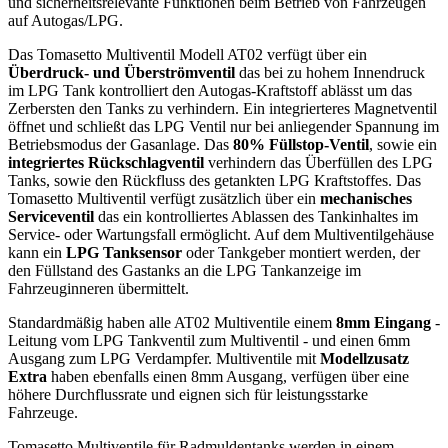
und sicherheitsrelevante Funktionen beim Betrieb von Fahrzeugen
auf Autogas/LPG.
Das Tomasetto Multiventil Modell AT02 verfügt über ein
Überdruck- und Überströmventil
das bei zu hohem Innendruck
im LPG Tank kontrolliert den Autogas-Kraftstoff ablässt um das
Zerbersten den Tanks zu verhindern. Ein integrierteres Magnetventil
öffnet und schließt das LPG Ventil nur bei anliegender Spannung im
Betriebsmodus der Gasanlage. Das
80% Füllstop-Ventil
, sowie ein
integriertes Rückschlagventil
verhindern das Überfüllen des LPG
Tanks, sowie den Rückfluss des getankten LPG Kraftstoffes. Das
Tomasetto Multiventil verfügt zusätzlich über ein
mechanisches
Serviceventil
das ein kontrolliertes Ablassen des Tankinhaltes im
Service- oder Wartungsfall ermöglicht. Auf dem Multiventilgehäuse
kann ein
LPG Tanksensor
oder Tankgeber montiert werden, der
den Füllstand des Gastanks an die LPG Tankanzeige im
Fahrzeuginneren übermittelt.
Standardmäßig haben alle AT02 Multiventile einem
8mm Eingang
-
Leitung vom LPG Tankventil zum Multiventil - und einen 6mm
Ausgang zum LPG Verdampfer. Multiventile mit
Modellzusatz
Extra
haben ebenfalls einen 8mm Ausgang, verfügen über eine
höhere Durchflussrate und eignen sich für leistungsstarke
Fahrzeuge.
Tomasetto Multiventile für Radmuldentanks werden in einem