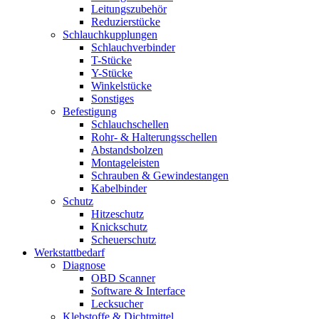
Leitungszubehör
Reduzierstücke
Schlauchkupplungen
Schlauchverbinder
T-Stücke
Y-Stücke
Winkelstücke
Sonstiges
Befestigung
Schlauchschellen
Rohr- & Halterungsschellen
Abstandsbolzen
Montageleisten
Schrauben & Gewindestangen
Kabelbinder
Schutz
Hitzeschutz
Knickschutz
Scheuerschutz
Werkstattbedarf
Diagnose
OBD Scanner
Software & Interface
Lecksucher
Klebstoffe & Dichtmittel