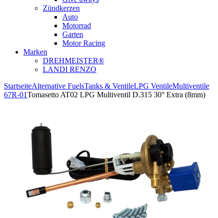
Zündkerzen
Auto
Motorrad
Garten
Motor Racing
Marken
DREHMEISTER®
LANDI RENZO
Startseite
Alternative Fuels
Tanks & Ventile
LPG Ventile
Multiventile
67R-01
Tomasetto AT02 LPG Multiventil D.315 30° Extra (8mm)