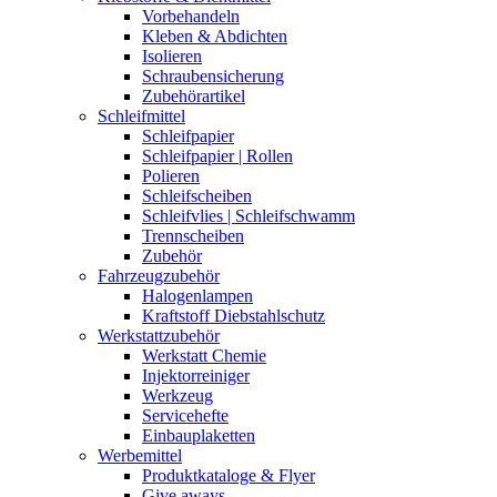
Vorbehandeln
Kleben & Abdichten
Isolieren
Schraubensicherung
Zubehörartikel
Schleifmittel
Schleifpapier
Schleifpapier | Rollen
Polieren
Schleifscheiben
Schleifvlies | Schleifschwamm
Trennscheiben
Zubehör
Fahrzeugzubehör
Halogenlampen
Kraftstoff Diebstahlschutz
Werkstattzubehör
Werkstatt Chemie
Injektorreiniger
Werkzeug
Servicehefte
Einbauplaketten
Werbemittel
Produktkataloge & Flyer
Give aways