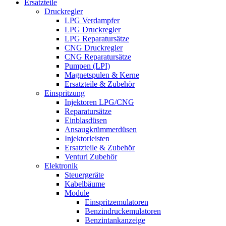
Ersatzteile
Druckregler
LPG Verdampfer
LPG Druckregler
LPG Reparatursätze
CNG Druckregler
CNG Reparatursätze
Pumpen (LPI)
Magnetspulen & Kerne
Ersatzteile & Zubehör
Einspritzung
Injektoren LPG/CNG
Reparatursätze
Einblasdüsen
Ansaugkrümmerdüsen
Injektorleisten
Ersatzteile & Zubehör
Venturi Zubehör
Elektronik
Steuergeräte
Kabelbäume
Module
Einspritzemulatoren
Benzindruckemulatoren
Benzintankanzeige