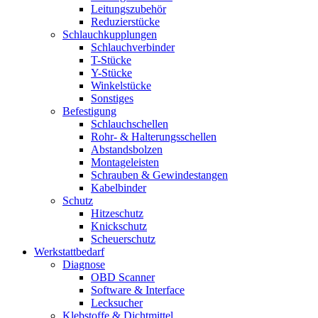
Leitungszubehör
Reduzierstücke
Schlauchkupplungen
Schlauchverbinder
T-Stücke
Y-Stücke
Winkelstücke
Sonstiges
Befestigung
Schlauchschellen
Rohr- & Halterungsschellen
Abstandsbolzen
Montageleisten
Schrauben & Gewindestangen
Kabelbinder
Schutz
Hitzeschutz
Knickschutz
Scheuerschutz
Werkstattbedarf
Diagnose
OBD Scanner
Software & Interface
Lecksucher
Klebstoffe & Dichtmittel