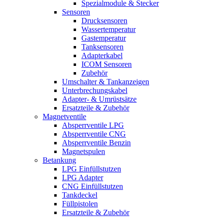
Spezialmodule & Stecker
Sensoren
Drucksensoren
Wassertemperatur
Gastemperatur
Tanksensoren
Adapterkabel
ICOM Sensoren
Zubehör
Umschalter & Tankanzeigen
Unterbrechungskabel
Adapter- & Umrüstsätze
Ersatzteile & Zubehör
Magnetventile
Absperrventile LPG
Absperrventile CNG
Absperrventile Benzin
Magnetspulen
Betankung
LPG Einfüllstutzen
LPG Adapter
CNG Einfüllstutzen
Tankdeckel
Füllpistolen
Ersatzteile & Zubehör