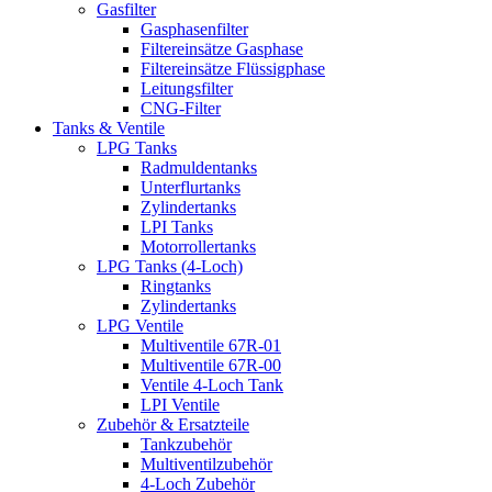
Gasfilter
Gasphasenfilter
Filtereinsätze Gasphase
Filtereinsätze Flüssigphase
Leitungsfilter
CNG-Filter
Tanks & Ventile
LPG Tanks
Radmuldentanks
Unterflurtanks
Zylindertanks
LPI Tanks
Motorrollertanks
LPG Tanks (4-Loch)
Ringtanks
Zylindertanks
LPG Ventile
Multiventile 67R-01
Multiventile 67R-00
Ventile 4-Loch Tank
LPI Ventile
Zubehör & Ersatzteile
Tankzubehör
Multiventilzubehör
4-Loch Zubehör