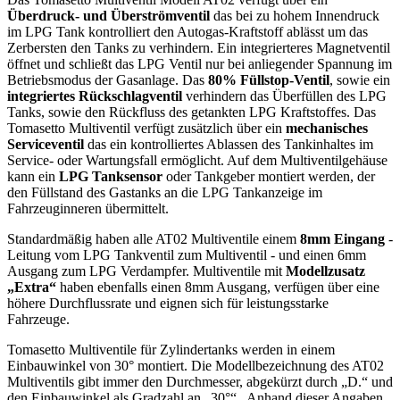
Überdruck- und Überströmventil
das bei zu hohem Innendruck
im LPG Tank kontrolliert den Autogas-Kraftstoff ablässt um das
Zerbersten den Tanks zu verhindern. Ein integrierteres Magnetventil
öffnet und schließt das LPG Ventil nur bei anliegender Spannung im
Betriebsmodus der Gasanlage. Das
80% Füllstop-Ventil
, sowie ein
integriertes Rückschlagventil
verhindern das Überfüllen des LPG
Tanks, sowie den Rückfluss des getankten LPG Kraftstoffes. Das
Tomasetto Multiventil verfügt zusätzlich über ein
mechanisches
Serviceventil
das ein kontrolliertes Ablassen des Tankinhaltes im
Service- oder Wartungsfall ermöglicht. Auf dem Multiventilgehäuse
kann ein
LPG Tanksensor
oder Tankgeber montiert werden, der
den Füllstand des Gastanks an die LPG Tankanzeige im
Fahrzeuginneren übermittelt.
Standardmäßig haben alle AT02 Multiventile einem
8mm Eingang
-
Leitung vom LPG Tankventil zum Multiventil - und einen 6mm
Ausgang zum LPG Verdampfer. Multiventile mit
Modellzusatz
„Extra“
haben ebenfalls einen 8mm Ausgang, verfügen über eine
höhere Durchflussrate und eignen sich für leistungsstarke
Fahrzeuge.
Tomasetto Multiventile für Zylindertanks werden in einem
Einbauwinkel von 30° montiert. Die Modellbezeichnung des AT02
Multiventils gibt immer den Durchmesser, abgekürzt durch „D.“ und
den Einbauwinkel als Gradzahl an „30°“ . Anhand dieser Angaben