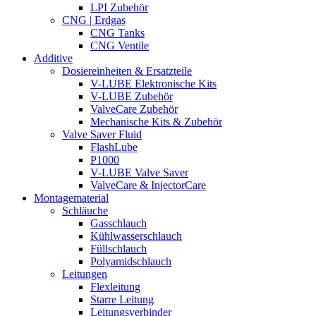
LPI Zubehör
CNG | Erdgas
CNG Tanks
CNG Ventile
Additive
Dosiereinheiten & Ersatzteile
V-LUBE Elektronische Kits
V-LUBE Zubehör
ValveCare Zubehör
Mechanische Kits & Zubehör
Valve Saver Fluid
FlashLube
P1000
V-LUBE Valve Saver
ValveCare & InjectorCare
Montagematerial
Schläuche
Gasschlauch
Kühlwasserschlauch
Füllschlauch
Polyamidschlauch
Leitungen
Flexleitung
Starre Leitung
Leitungsverbinder