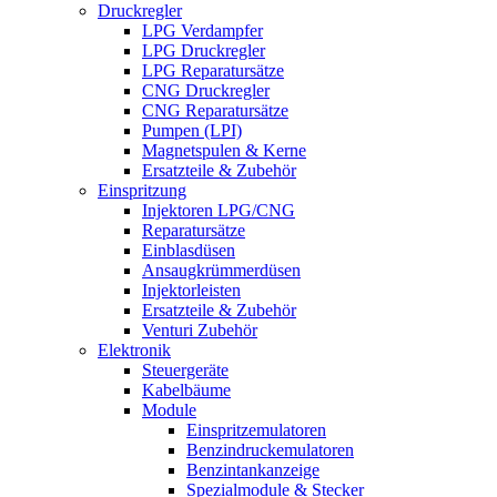
Druckregler
LPG Verdampfer
LPG Druckregler
LPG Reparatursätze
CNG Druckregler
CNG Reparatursätze
Pumpen (LPI)
Magnetspulen & Kerne
Ersatzteile & Zubehör
Einspritzung
Injektoren LPG/CNG
Reparatursätze
Einblasdüsen
Ansaugkrümmerdüsen
Injektorleisten
Ersatzteile & Zubehör
Venturi Zubehör
Elektronik
Steuergeräte
Kabelbäume
Module
Einspritzemulatoren
Benzindruckemulatoren
Benzintankanzeige
Spezialmodule & Stecker