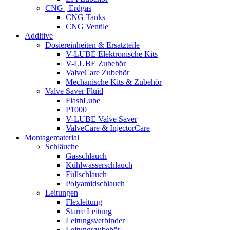
CNG | Erdgas
CNG Tanks
CNG Ventile
Additive
Dosiereinheiten & Ersatzteile
V-LUBE Elektronische Kits
V-LUBE Zubehör
ValveCare Zubehör
Mechanische Kits & Zubehör
Valve Saver Fluid
FlashLube
P1000
V-LUBE Valve Saver
ValveCare & InjectorCare
Montagematerial
Schläuche
Gasschlauch
Kühlwasserschlauch
Füllschlauch
Polyamidschlauch
Leitungen
Flexleitung
Starre Leitung
Leitungsverbinder
Leitungszubehör