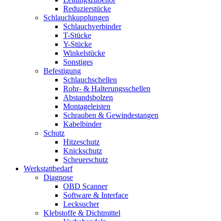
Reduzierstücke
Schlauchkupplungen
Schlauchverbinder
T-Stücke
Y-Stücke
Winkelstücke
Sonstiges
Befestigung
Schlauchschellen
Rohr- & Halterungsschellen
Abstandsbolzen
Montageleisten
Schrauben & Gewindestangen
Kabelbinder
Schutz
Hitzeschutz
Knickschutz
Scheuerschutz
Werkstattbedarf
Diagnose
OBD Scanner
Software & Interface
Lecksucher
Klebstoffe & Dichtmittel