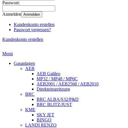
Passwort:
Anmelden
Anmelden
Kundenkonto erstellen
Passwort vergessen?
Kundenkonto erstellen
Menü
Gasanlagen
AEB
AEB Galileo
MP32 / MP48 / MP6C
AEB2001 / AEB2568 / AEB2010
Direkteinspritzung
BRC
BRC ALBA/S32/P&D
BRC BLITZ/JUST
KME
SKY JET
BINGO
LANDI RENZO