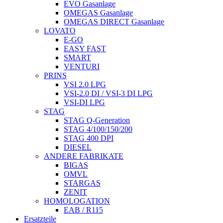
EVO Gasanlage
OMEGAS Gasanlage
OMEGAS DIRECT Gasanlage
LOVATO
E-GO
EASY FAST
SMART
VENTURI
PRINS
VSI 2.0 LPG
VSI-2.0 DI / VSI-3 DI LPG
VSI-DI LPG
STAG
STAG Q-Generation
STAG 4/100/150/200
STAG 400 DPI
DIESEL
ANDERE FABRIKATE
BIGAS
OMVL
STARGAS
ZENIT
HOMOLOGATION
EAB / R115
Ersatzteile