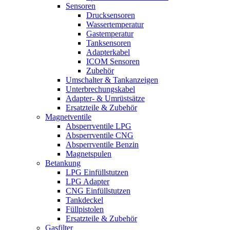
Sensoren
Drucksensoren
Wassertemperatur
Gastemperatur
Tanksensoren
Adapterkabel
ICOM Sensoren
Zubehör
Umschalter & Tankanzeigen
Unterbrechungskabel
Adapter- & Umrüstsätze
Ersatzteile & Zubehör
Magnetventile
Absperrventile LPG
Absperrventile CNG
Absperrventile Benzin
Magnetspulen
Betankung
LPG Einfüllstutzen
LPG Adapter
CNG Einfüllstutzen
Tankdeckel
Füllpistolen
Ersatzteile & Zubehör
Gasfilter