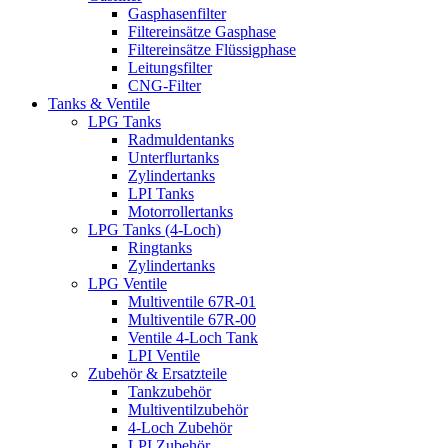
Gasphasenfilter
Filtereinsätze Gasphase
Filtereinsätze Flüssigphase
Leitungsfilter
CNG-Filter
Tanks & Ventile
LPG Tanks
Radmuldentanks
Unterflurtanks
Zylindertanks
LPI Tanks
Motorrollertanks
LPG Tanks (4-Loch)
Ringtanks
Zylindertanks
LPG Ventile
Multiventile 67R-01
Multiventile 67R-00
Ventile 4-Loch Tank
LPI Ventile
Zubehör & Ersatzteile
Tankzubehör
Multiventilzubehör
4-Loch Zubehör
LPI Zubehör