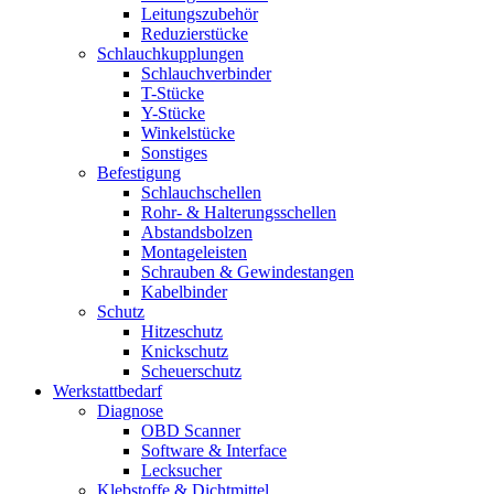
Leitungszubehör
Reduzierstücke
Schlauchkupplungen
Schlauchverbinder
T-Stücke
Y-Stücke
Winkelstücke
Sonstiges
Befestigung
Schlauchschellen
Rohr- & Halterungsschellen
Abstandsbolzen
Montageleisten
Schrauben & Gewindestangen
Kabelbinder
Schutz
Hitzeschutz
Knickschutz
Scheuerschutz
Werkstattbedarf
Diagnose
OBD Scanner
Software & Interface
Lecksucher
Klebstoffe & Dichtmittel