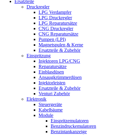
Ersatzteile
Druckregler
LPG Verdampfer
LPG Druckregler
LPG Reparatursätze
CNG Druckregler
CNG Reparatursätze
Pumpen (LPI)
Magnetspulen & Kerne
Ersatzteile & Zubehör
Einspritzung
Injektoren LPG/CNG
Reparatursätze
Einblasdüsen
Ansaugkrümmerdüsen
Injektorleisten
Ersatzteile & Zubehör
Venturi Zubehör
Elektronik
Steuergeräte
Kabelbäume
Module
Einspritzemulatoren
Benzindruckemulatoren
Benzintankanzeige