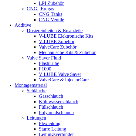
LPI Zubehör
CNG | Erdgas
CNG Tanks
CNG Ventile
Additive
Dosiereinheiten & Ersatzteile
V-LUBE Elektronische Kits
V-LUBE Zubehör
ValveCare Zubehör
Mechanische Kits & Zubehör
Valve Saver Fluid
FlashLube
P1000
V-LUBE Valve Saver
ValveCare & InjectorCare
Montagematerial
Schläuche
Gasschlauch
Kühlwasserschlauch
Füllschlauch
Polyamidschlauch
Leitungen
Flexleitung
Starre Leitung
Leitungsverbinder