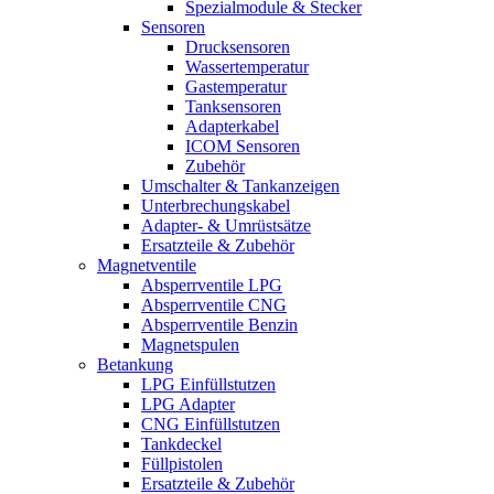
Spezialmodule & Stecker
Sensoren
Drucksensoren
Wassertemperatur
Gastemperatur
Tanksensoren
Adapterkabel
ICOM Sensoren
Zubehör
Umschalter & Tankanzeigen
Unterbrechungskabel
Adapter- & Umrüstsätze
Ersatzteile & Zubehör
Magnetventile
Absperrventile LPG
Absperrventile CNG
Absperrventile Benzin
Magnetspulen
Betankung
LPG Einfüllstutzen
LPG Adapter
CNG Einfüllstutzen
Tankdeckel
Füllpistolen
Ersatzteile & Zubehör