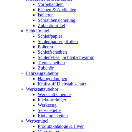
Vorbehandeln
Kleben & Abdichten
Isolieren
Schraubensicherung
Zubehörartikel
Schleifmittel
Schleifpapier
Schleifpapier | Rollen
Polieren
Schleifscheiben
Schleifvlies | Schleifschwamm
Trennscheiben
Zubehör
Fahrzeugzubehör
Halogenlampen
Kraftstoff Diebstahlschutz
Werkstattzubehör
Werkstatt Chemie
Injektorreiniger
Werkzeug
Servicehefte
Einbauplaketten
Werbemittel
Produktkataloge & Flyer
Give aways