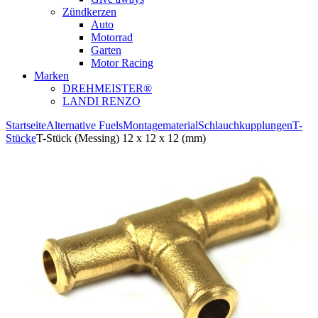
Zündkerzen
Auto
Motorrad
Garten
Motor Racing
Marken
DREHMEISTER®
LANDI RENZO
Startseite
Alternative Fuels
Montagematerial
Schlauchkupplungen
T-
Stücke
T-Stück (Messing) 12 x 12 x 12 (mm)