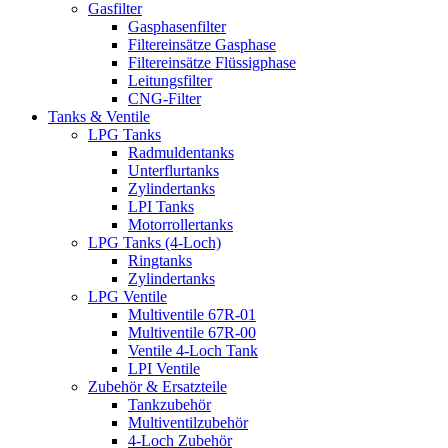
Gasfilter
Gasphasenfilter
Filtereinsätze Gasphase
Filtereinsätze Flüssigphase
Leitungsfilter
CNG-Filter
Tanks & Ventile
LPG Tanks
Radmuldentanks
Unterflurtanks
Zylindertanks
LPI Tanks
Motorrollertanks
LPG Tanks (4-Loch)
Ringtanks
Zylindertanks
LPG Ventile
Multiventile 67R-01
Multiventile 67R-00
Ventile 4-Loch Tank
LPI Ventile
Zubehör & Ersatzteile
Tankzubehör
Multiventilzubehör
4-Loch Zubehör