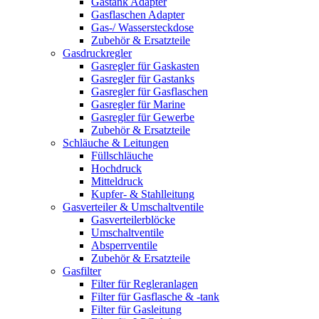
Gastank Adapter
Gasflaschen Adapter
Gas-/ Wassersteckdose
Zubehör & Ersatzteile
Gasdruckregler
Gasregler für Gaskasten
Gasregler für Gastanks
Gasregler für Gasflaschen
Gasregler für Marine
Gasregler für Gewerbe
Zubehör & Ersatzteile
Schläuche & Leitungen
Füllschläuche
Hochdruck
Mitteldruck
Kupfer- & Stahlleitung
Gasverteiler & Umschaltventile
Gasverteilerblöcke
Umschaltventile
Absperrventile
Zubehör & Ersatzteile
Gasfilter
Filter für Regleranlagen
Filter für Gasflasche & -tank
Filter für Gasleitung