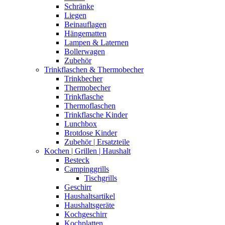
Schränke
Liegen
Beinauflagen
Hängematten
Lampen & Laternen
Bollerwagen
Zubehör
Trinkflaschen & Thermobecher
Trinkbecher
Thermobecher
Trinkflasche
Thermoflaschen
Trinkflasche Kinder
Lunchbox
Brotdose Kinder
Zubehör | Ersatzteile
Kochen | Grillen | Haushalt
Besteck
Campinggrills
Tischgrills
Geschirr
Haushaltsartikel
Haushaltsgeräte
Kochgeschirr
Kochplatten