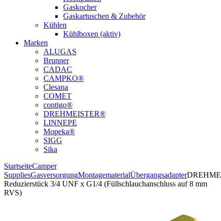
Gaskocher
Gaskartuschen & Zubehör
Kühlen
Kühlboxen (aktiv)
Marken
ALUGAS
Brunner
CADAC
CAMPKO®
Clesana
COMET
contigo®
DREHMEISTER®
LINNEPE
Mopeka®
SIGG
Sika
Startseite
Camper
Supplies
Gasversorgung
Montagematerial
Übergangsadapter
DREHME
Reduzierstück 3/4 UNF x G1/4 (Füllschlauchanschluss auf 8 mm
RVS)