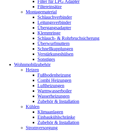
Filter für LPG Adapter
Filtereinsätze
Montagematerial
Schlauchverbinder
Leitungsverbinder
Übergangsadapter
Klemmringe
Schlauch- & Rohrbruchsicherung
Überwurfmuttern
Schnellkupplungen
Verstärkungshülsen
Sonstiges
Wohnmobilzubehör
Heizen
Fußbodenheizung
Combi Heizungen
Luftheizungen
Warmwasserboiler
Wasserheizungen
Zubehör & Installation
Kühlen
Klimaanlagen
Einbaukühlschränke
Zubehör & Installation
Stromversorgung