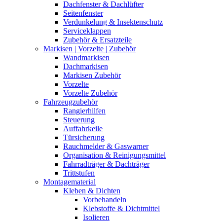
Dachfenster & Dachlüfter
Seitenfenster
Verdunkelung & Insektenschutz
Serviceklappen
Zubehör & Ersatzteile
Markisen | Vorzelte | Zubehör
Wandmarkisen
Dachmarkisen
Markisen Zubehör
Vorzelte
Vorzelte Zubehör
Fahrzeugzubehör
Rangierhilfen
Steuerung
Auffahrkeile
Türsicherung
Rauchmelder & Gaswarner
Organisation & Reinigungsmittel
Fahrradträger & Dachträger
Trittstufen
Montagematerial
Kleben & Dichten
Vorbehandeln
Klebstoffe & Dichtmittel
Isolieren