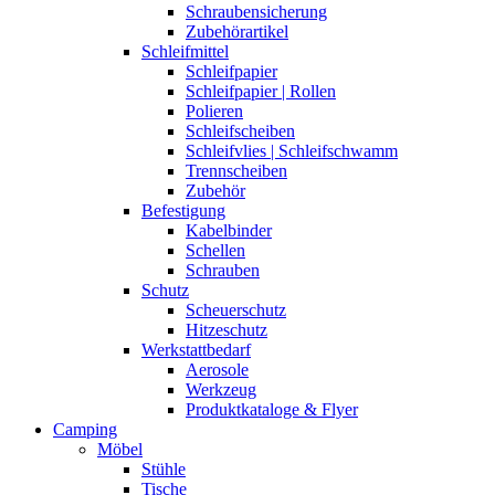
Schraubensicherung
Zubehörartikel
Schleifmittel
Schleifpapier
Schleifpapier | Rollen
Polieren
Schleifscheiben
Schleifvlies | Schleifschwamm
Trennscheiben
Zubehör
Befestigung
Kabelbinder
Schellen
Schrauben
Schutz
Scheuerschutz
Hitzeschutz
Werkstattbedarf
Aerosole
Werkzeug
Produktkataloge & Flyer
Camping
Möbel
Stühle
Tische