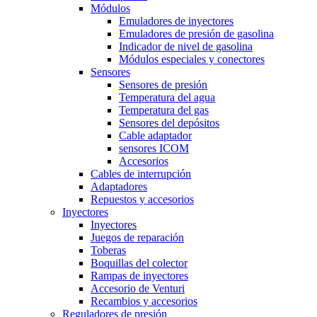
Módulos
Emuladores de inyectores
Emuladores de presión de gasolina
Indicador de nivel de gasolina
Módulos especiales y conectores
Sensores
Sensores de presión
Temperatura del agua
Temperatura del gas
Sensores del depósitos
Cable adaptador
sensores ICOM
Accesorios
Cables de interrupción
Adaptadores
Repuestos y accesorios
Inyectores
Inyectores
Juegos de reparación
Toberas
Boquillas del colector
Rampas de inyectores
Accesorio de Venturi
Recambios y accesorios
Reguladores de presión