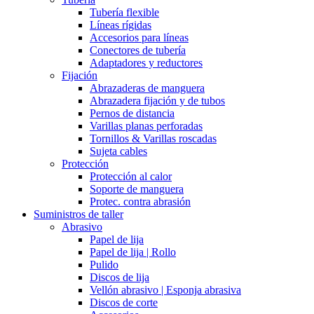
Tubería flexible
Líneas rígidas
Accesorios para líneas
Conectores de tubería
Adaptadores y reductores
Fijación
Abrazaderas de manguera
Abrazadera fijación y de tubos
Pernos de distancia
Varillas planas perforadas
Tornillos & Varillas roscadas
Sujeta cables
Protección
Protección al calor
Soporte de manguera
Protec. contra abrasión
Suministros de taller
Abrasivo
Papel de lija
Papel de lija | Rollo
Pulido
Discos de lija
Vellón abrasivo | Esponja abrasiva
Discos de corte