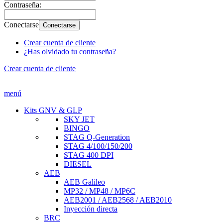
Contraseña:
Conectarse
Conectarse
Crear cuenta de cliente
¿Has olvidado tu contraseña?
Crear cuenta de cliente
menú
Kits GNV & GLP
SKY JET
BINGO
STAG Q-Generation
STAG 4/100/150/200
STAG 400 DPI
DIESEL
AEB
AEB Galileo
MP32 / MP48 / MP6C
AEB2001 / AEB2568 / AEB2010
Inyección directa
BRC