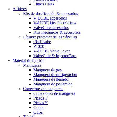
Filtros CNG
Aditivos
Kits de dosificación & accesorios
V-LUBE accesorios
V-LUBE kits electrónicos
ValveCare accesorios
Kits mecánicos & accesorios
Líquido protector de las válvulas
FlashLube
P1000
V-LUBE Valve Saver
ValveCare & InjectorCare
Material de fijación
Mangueras
Manguera de gas
Manguera de refrigeración
Manguera de llenado
Manguera de poliamida
Conectores de magueras
Conexiones de manguera
Piezas T
Piezas Y
Codos
Otros
Tubería