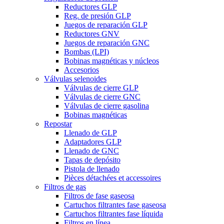
Reductores GLP
Reg. de presión GLP
Juegos de reparación GLP
Reductores GNV
Juegos de reparación GNC
Bombas (LPI)
Bobinas magnéticas y núcleos
Accesorios
Válvulas selenoides
Válvulas de cierre GLP
Válvulas de cierre GNC
Válvulas de cierre gasolina
Bobinas magnéticas
Repostar
Llenado de GLP
Adaptadores GLP
Llenado de GNC
Tapas de depósito
Pistola de llenado
Pièces détachées et accessoires
Filtros de gas
Filtros de fase gaseosa
Cartuchos filtrantes fase gaseosa
Cartuchos filtrantes fase líquida
Filtros en línea