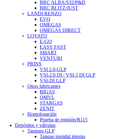
BRC ALBA/S32/P&D
BRC BLITZ/JUST
LANDI RENZO
EVO
OMEGAS
OMEGAS DIRECT
LOVATO
E-GO
EASY FAST
SMART
VENTURI
PRINS
VSI 2.0-GLP
VSI-2.0 DI / VSI-3 DI GLP
VSI-DI GLP
Otros fabricantes
BIGAS
OMVL
STARGAS
ZENIT
Homologación
Prueba de emisión/R115
Depósitos y válvulas
Tanques GLP
Tanque toroidal interno