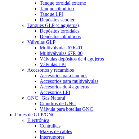
Tanque toroidal externo
Tanque cilindrico
Tanque LPI
Depósitos scooter
Tanques GLP (4 agujeros)
Depósitos toroidales
Depósitos cilíndricos
Válvulas GLP
Multiválvulas 67R-01
Multiválvulas 67R-00
Válvulas depósitos de 4 agujeros
Válvulas LPI
Accesorios y recambios
Accesorios para tanques
Accesorios para multiválvulas
Accesorios de 4 agujeros
Accesorios LPI
GNC | Gas Natural
Cilindros de GNC
Válvula para botellas GNC
Partes de GLP/GNC
Electrónica
Centralitas
Mazos de cables
Interruptores