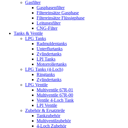
Gasfilter
Gasphasenfilter
Filtereinsätze Gasphase
Filtereinsätze Flüssigphase
Leitungsfilter
CNG-Filter
Tanks & Ventile
LPG Tanks
Radmuldentanks
Unterflurtanks
Zylindertanks
LPI Tanks
Motorrollertanks
LPG Tanks (4-Loch)
Ringtanks
Zylindertanks
LPG Ventile
Multiventile 67R-01
Multiventile 67R-00
Ventile 4-Loch Tank
LPI Ventile
Zubehör & Ersatzteile
Tankzubehör
Multiventilzubehör
4-Loch Zubehör