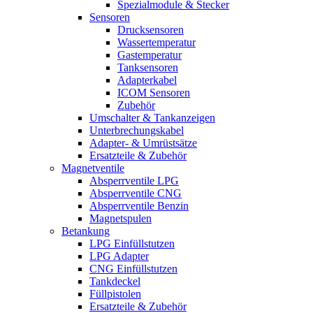
Spezialmodule & Stecker
Sensoren
Drucksensoren
Wassertemperatur
Gastemperatur
Tanksensoren
Adapterkabel
ICOM Sensoren
Zubehör
Umschalter & Tankanzeigen
Unterbrechungskabel
Adapter- & Umrüstsätze
Ersatzteile & Zubehör
Magnetventile
Absperrventile LPG
Absperrventile CNG
Absperrventile Benzin
Magnetspulen
Betankung
LPG Einfüllstutzen
LPG Adapter
CNG Einfüllstutzen
Tankdeckel
Füllpistolen
Ersatzteile & Zubehör