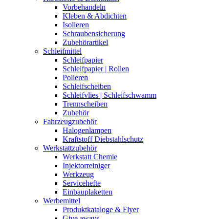
Vorbehandeln
Kleben & Abdichten
Isolieren
Schraubensicherung
Zubehörartikel
Schleifmittel
Schleifpapier
Schleifpapier | Rollen
Polieren
Schleifscheiben
Schleifvlies | Schleifschwamm
Trennscheiben
Zubehör
Fahrzeugzubehör
Halogenlampen
Kraftstoff Diebstahlschutz
Werkstattzubehör
Werkstatt Chemie
Injektorreiniger
Werkzeug
Servicehefte
Einbauplaketten
Werbemittel
Produktkataloge & Flyer
Give aways