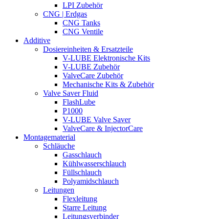
LPI Zubehör
CNG | Erdgas
CNG Tanks
CNG Ventile
Additive
Dosiereinheiten & Ersatzteile
V-LUBE Elektronische Kits
V-LUBE Zubehör
ValveCare Zubehör
Mechanische Kits & Zubehör
Valve Saver Fluid
FlashLube
P1000
V-LUBE Valve Saver
ValveCare & InjectorCare
Montagematerial
Schläuche
Gasschlauch
Kühlwasserschlauch
Füllschlauch
Polyamidschlauch
Leitungen
Flexleitung
Starre Leitung
Leitungsverbinder