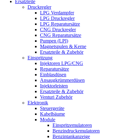
Ersatzteile
Druckregler
LPG Verdampfer
LPG Druckregler
LPG Reparatursätze
CNG Druckregler
CNG Reparatursätze
Pumpen (LPI)
Magnetspulen & Kerne
Ersatzteile & Zubehör
Einspritzung
Injektoren LPG/CNG
Reparatursätze
Einblasdüsen
Ansaugkrümmerdüsen
Injektorleisten
Ersatzteile & Zubehör
Venturi Zubehör
Elektronik
Steuergeräte
Kabelbäume
Module
Einspritzemulatoren
Benzindruckemulatoren
Benzintankanzeige