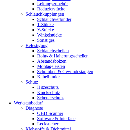
Leitungszubehör
Reduzierstücke
Schlauchkupplungen
Schlauchverbinder
T-Stücke
Y-Stücke
Winkelstücke
Sonstiges
Befestigung
Schlauchschellen
Rohr- & Halterungsschellen
Abstandsbolzen
Montageleisten
Schrauben & Gewindestangen
Kabelbinder
Schutz
Hitzeschutz
Knickschutz
Scheuerschutz
Werkstattbedarf
Diagnose
OBD Scanner
Software & Interface
Lecksucher
Klebstoffe & Dichtmittel