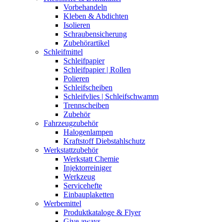
Vorbehandeln
Kleben & Abdichten
Isolieren
Schraubensicherung
Zubehörartikel
Schleifmittel
Schleifpapier
Schleifpapier | Rollen
Polieren
Schleifscheiben
Schleifvlies | Schleifschwamm
Trennscheiben
Zubehör
Fahrzeugzubehör
Halogenlampen
Kraftstoff Diebstahlschutz
Werkstattzubehör
Werkstatt Chemie
Injektorreiniger
Werkzeug
Servicehefte
Einbauplaketten
Werbemittel
Produktkataloge & Flyer
Give aways