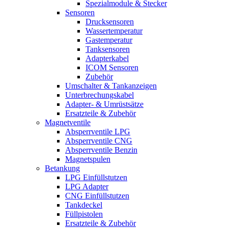
Spezialmodule & Stecker
Sensoren
Drucksensoren
Wassertemperatur
Gastemperatur
Tanksensoren
Adapterkabel
ICOM Sensoren
Zubehör
Umschalter & Tankanzeigen
Unterbrechungskabel
Adapter- & Umrüstsätze
Ersatzteile & Zubehör
Magnetventile
Absperrventile LPG
Absperrventile CNG
Absperrventile Benzin
Magnetspulen
Betankung
LPG Einfüllstutzen
LPG Adapter
CNG Einfüllstutzen
Tankdeckel
Füllpistolen
Ersatzteile & Zubehör