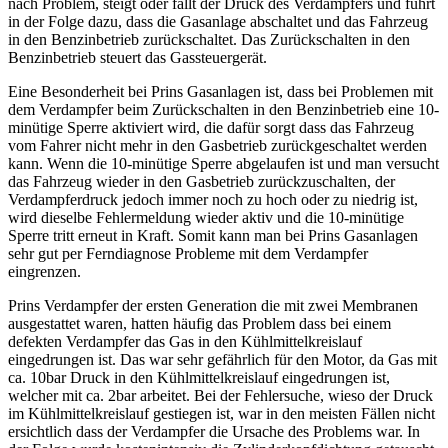
nach Problem, steigt oder fällt der Druck des Verdampfers und führt
in der Folge dazu, dass die Gasanlage abschaltet und das Fahrzeug
in den Benzinbetrieb zurückschaltet. Das Zurückschalten in den
Benzinbetrieb steuert das Gassteuergerät.
Eine Besonderheit bei Prins Gasanlagen ist, dass bei Problemen mit
dem Verdampfer beim Zurückschalten in den Benzinbetrieb eine 10-
minütige Sperre aktiviert wird, die dafür sorgt dass das Fahrzeug
vom Fahrer nicht mehr in den Gasbetrieb zurückgeschaltet werden
kann. Wenn die 10-minütige Sperre abgelaufen ist und man versucht
das Fahrzeug wieder in den Gasbetrieb zurückzuschalten, der
Verdampferdruck jedoch immer noch zu hoch oder zu niedrig ist,
wird dieselbe Fehlermeldung wieder aktiv und die 10-minütige
Sperre tritt erneut in Kraft. Somit kann man bei Prins Gasanlagen
sehr gut per Ferndiagnose Probleme mit dem Verdampfer
eingrenzen.
Prins Verdampfer der ersten Generation die mit zwei Membranen
ausgestattet waren, hatten häufig das Problem dass bei einem
defekten Verdampfer das Gas in den Kühlmittelkreislauf
eingedrungen ist. Das war sehr gefährlich für den Motor, da Gas mit
ca. 10bar Druck in den Kühlmittelkreislauf eingedrungen ist,
welcher mit ca. 2bar arbeitet. Bei der Fehlersuche, wieso der Druck
im Kühlmittelkreislauf gestiegen ist, war in den meisten Fällen nicht
ersichtlich dass der Verdampfer die Ursache des Problems war. In