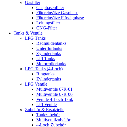
Gasfilter
Gasphasenfilter
Filtereinsätze Gasphase
Filtereinsätze Flüssigphase
Leitungsfilter
CNG-Filter
Tanks & Ventile
LPG Tanks
Radmuldentanks
Unterflurtanks
Zylindertanks
LPI Tanks
Motorrollertanks
LPG Tanks (4-Loch)
Ringtanks
Zylindertanks
LPG Ventile
Multiventile 67R-01
Multiventile 67R-00
Ventile 4-Loch Tank
LPI Ventile
Zubehör & Ersatzteile
Tankzubehör
Multiventilzubehör
4-Loch Zubehör