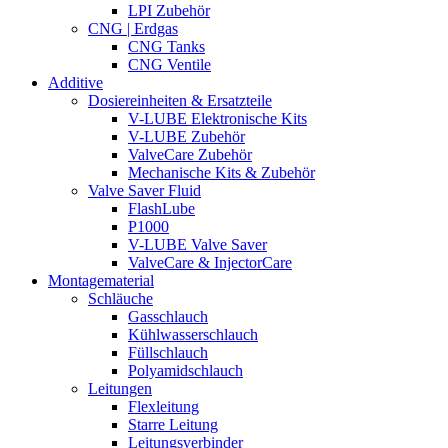
LPI Zubehör
CNG | Erdgas
CNG Tanks
CNG Ventile
Additive
Dosiereinheiten & Ersatzteile
V-LUBE Elektronische Kits
V-LUBE Zubehör
ValveCare Zubehör
Mechanische Kits & Zubehör
Valve Saver Fluid
FlashLube
P1000
V-LUBE Valve Saver
ValveCare & InjectorCare
Montagematerial
Schläuche
Gasschlauch
Kühlwasserschlauch
Füllschlauch
Polyamidschlauch
Leitungen
Flexleitung
Starre Leitung
Leitungsverbinder