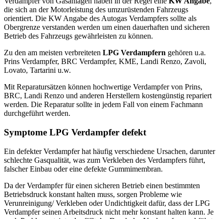
Verdampfer von Gasanlagen haben in der Regel eine
KW Angabe
,
die sich an der Motorleistung des umzurüstenden Fahrzeugs
orientiert. Die KW Angabe des Autogas Verdampfers sollte als
Obergrenze verstanden werden um einen dauerhaften und sicheren
Betrieb des Fahrzeugs gewährleisten zu können.
Zu den am meisten verbreiteten
LPG Verdampfern
gehören u.a.
Prins Verdampfer, BRC Verdampfer, KME, Landi Renzo, Zavoli,
Lovato, Tartarini u.w.
Mit Reparatursätzen können hochwertige Verdampfer von Prins,
BRC, Landi Renzo und anderen Herstellern kostengünstig repariert
werden. Die Reparatur sollte in jedem Fall von einem Fachmann
durchgeführt werden.
Symptome LPG Verdampfer defekt
Ein defekter Verdampfer hat häufig verschiedene Ursachen, darunter
schlechte Gasqualität, was zum Verkleben des Verdampfers führt,
falscher Einbau oder eine defekte Gummimembran.
Da der Verdampfer für einen sicheren Betrieb einen bestimmten
Betriebsdruck konstant halten muss, sorgen Probleme wie
Verunreinigung/ Verkleben oder Undichtigkeit dafür, dass der LPG
Verdampfer seinen Arbeitsdruck nicht mehr konstant halten kann. Je