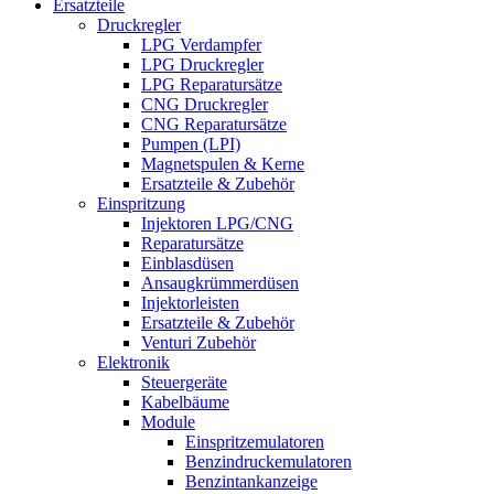
Ersatzteile
Druckregler
LPG Verdampfer
LPG Druckregler
LPG Reparatursätze
CNG Druckregler
CNG Reparatursätze
Pumpen (LPI)
Magnetspulen & Kerne
Ersatzteile & Zubehör
Einspritzung
Injektoren LPG/CNG
Reparatursätze
Einblasdüsen
Ansaugkrümmerdüsen
Injektorleisten
Ersatzteile & Zubehör
Venturi Zubehör
Elektronik
Steuergeräte
Kabelbäume
Module
Einspritzemulatoren
Benzindruckemulatoren
Benzintankanzeige