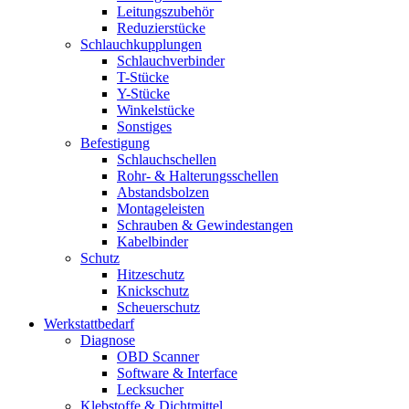
Leitungszubehör
Reduzierstücke
Schlauchkupplungen
Schlauchverbinder
T-Stücke
Y-Stücke
Winkelstücke
Sonstiges
Befestigung
Schlauchschellen
Rohr- & Halterungsschellen
Abstandsbolzen
Montageleisten
Schrauben & Gewindestangen
Kabelbinder
Schutz
Hitzeschutz
Knickschutz
Scheuerschutz
Werkstattbedarf
Diagnose
OBD Scanner
Software & Interface
Lecksucher
Klebstoffe & Dichtmittel