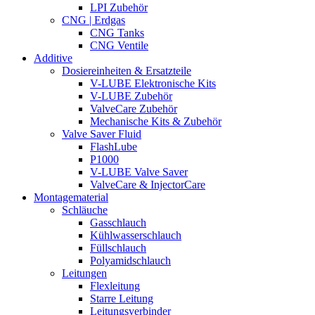
LPI Zubehör
CNG | Erdgas
CNG Tanks
CNG Ventile
Additive
Dosiereinheiten & Ersatzteile
V-LUBE Elektronische Kits
V-LUBE Zubehör
ValveCare Zubehör
Mechanische Kits & Zubehör
Valve Saver Fluid
FlashLube
P1000
V-LUBE Valve Saver
ValveCare & InjectorCare
Montagematerial
Schläuche
Gasschlauch
Kühlwasserschlauch
Füllschlauch
Polyamidschlauch
Leitungen
Flexleitung
Starre Leitung
Leitungsverbinder