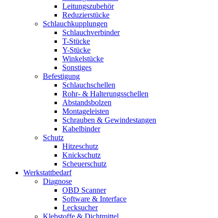
Leitungszubehör
Reduzierstücke
Schlauchkupplungen
Schlauchverbinder
T-Stücke
Y-Stücke
Winkelstücke
Sonstiges
Befestigung
Schlauchschellen
Rohr- & Halterungsschellen
Abstandsbolzen
Montageleisten
Schrauben & Gewindestangen
Kabelbinder
Schutz
Hitzeschutz
Knickschutz
Scheuerschutz
Werkstattbedarf
Diagnose
OBD Scanner
Software & Interface
Lecksucher
Klebstoffe & Dichtmittel