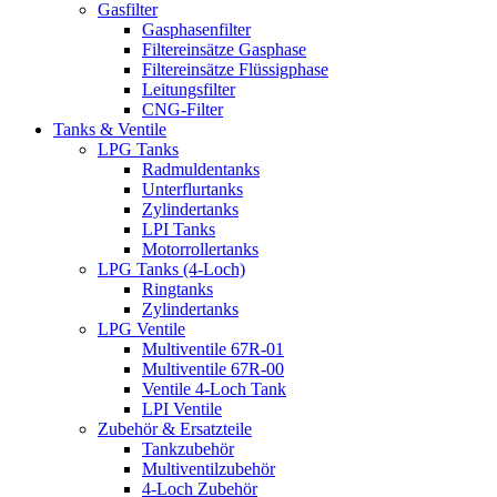
Gasfilter
Gasphasenfilter
Filtereinsätze Gasphase
Filtereinsätze Flüssigphase
Leitungsfilter
CNG-Filter
Tanks & Ventile
LPG Tanks
Radmuldentanks
Unterflurtanks
Zylindertanks
LPI Tanks
Motorrollertanks
LPG Tanks (4-Loch)
Ringtanks
Zylindertanks
LPG Ventile
Multiventile 67R-01
Multiventile 67R-00
Ventile 4-Loch Tank
LPI Ventile
Zubehör & Ersatzteile
Tankzubehör
Multiventilzubehör
4-Loch Zubehör