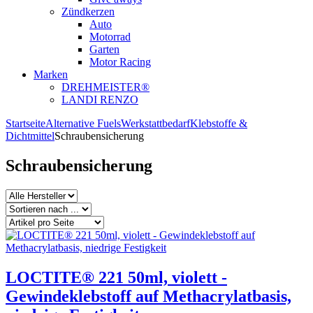
Zündkerzen
Auto
Motorrad
Garten
Motor Racing
Marken
DREHMEISTER®
LANDI RENZO
Startseite
Alternative Fuels
Werkstattbedarf
Klebstoffe &
Dichtmittel
Schraubensicherung
Schraubensicherung
LOCTITE® 221 50ml, violett -
Gewindeklebstoff auf Methacrylatbasis,