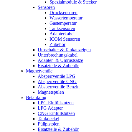
Spezialmodule & Stecker
Sensoren
Drucksensoren
Wassertemperatur
Gastemperatur
Tanksensoren
Adapterkabel
ICOM Sensoren
Zubehör
Umschalter & Tankanzeigen
Unterbrechungskabel
Adapter- & Umrüstsätze
Ersatzteile & Zubehör
Magnetventile
Absperrventile LPG
Absperrventile CNG
Absperrventile Benzin
Magnetspulen
Betankung
LPG Einfüllstutzen
LPG Adapter
CNG Einfüllstutzen
Tankdeckel
Füllpistolen
Ersatzteile & Zubehör