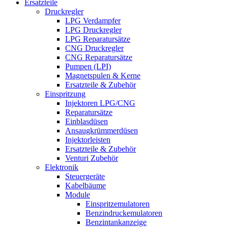
Ersatzteile
Druckregler
LPG Verdampfer
LPG Druckregler
LPG Reparatursätze
CNG Druckregler
CNG Reparatursätze
Pumpen (LPI)
Magnetspulen & Kerne
Ersatzteile & Zubehör
Einspritzung
Injektoren LPG/CNG
Reparatursätze
Einblasdüsen
Ansaugkrümmerdüsen
Injektorleisten
Ersatzteile & Zubehör
Venturi Zubehör
Elektronik
Steuergeräte
Kabelbäume
Module
Einspritzemulatoren
Benzindruckemulatoren
Benzintankanzeige