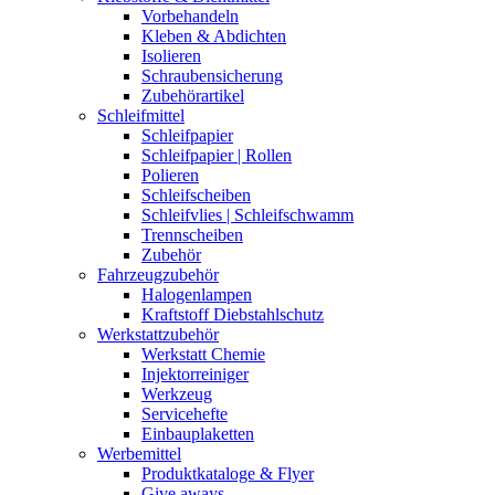
Vorbehandeln
Kleben & Abdichten
Isolieren
Schraubensicherung
Zubehörartikel
Schleifmittel
Schleifpapier
Schleifpapier | Rollen
Polieren
Schleifscheiben
Schleifvlies | Schleifschwamm
Trennscheiben
Zubehör
Fahrzeugzubehör
Halogenlampen
Kraftstoff Diebstahlschutz
Werkstattzubehör
Werkstatt Chemie
Injektorreiniger
Werkzeug
Servicehefte
Einbauplaketten
Werbemittel
Produktkataloge & Flyer
Give aways