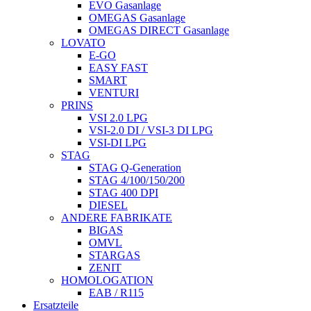
EVO Gasanlage
OMEGAS Gasanlage
OMEGAS DIRECT Gasanlage
LOVATO
E-GO
EASY FAST
SMART
VENTURI
PRINS
VSI 2.0 LPG
VSI-2.0 DI / VSI-3 DI LPG
VSI-DI LPG
STAG
STAG Q-Generation
STAG 4/100/150/200
STAG 400 DPI
DIESEL
ANDERE FABRIKATE
BIGAS
OMVL
STARGAS
ZENIT
HOMOLOGATION
EAB / R115
Ersatzteile