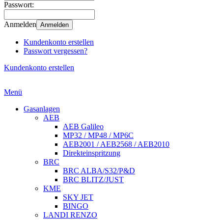
Passwort:
Anmelden
Anmelden
Kundenkonto erstellen
Passwort vergessen?
Kundenkonto erstellen
Menü
Gasanlagen
AEB
AEB Galileo
MP32 / MP48 / MP6C
AEB2001 / AEB2568 / AEB2010
Direkteinspritzung
BRC
BRC ALBA/S32/P&D
BRC BLITZ/JUST
KME
SKY JET
BINGO
LANDI RENZO