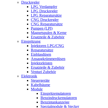
Druckregler
LPG Verdampfer
LPG Druckregler
LPG Reparatursätze
CNG Druckregler
CNG Reparatursätze
Pumpen (LPI)
Magnetspulen & Kerne
Ersatzteile & Zubehör
Einspritzung
Injektoren LPG/CNG
Reparatursätze
Einblasdüsen
Ansaugkrümmerdüsen
Injektorleisten
Ersatzteile & Zubehör
Venturi Zubehör
Elektronik
Steuergeräte
Kabelbäume
Module
Einspritzemulatoren
Benzindruckemulatoren
Benzintankanzeige
Spezialmodule & Stecker