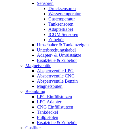
Sensoren
Drucksensoren
Wassertemperatur
Gastemperatur
Tanksensoren
Adapterkabel
ICOM Sensoren
Zubehör
Umschalter & Tankanzeigen
Unterbrechungskabel
Adapter- & Umrüstsätze
Ersatzteile & Zubehör
Magnetventile
Absperrventile LPG
Absperrventile CNG
Absperrventile Benzin
Magnetspulen
Betankung
LPG Einfüllstutzen
LPG Adapter
CNG Einfüllstutzen
Tankdeckel
Füllpistolen
Ersatzteile & Zubehör
Gasfilter