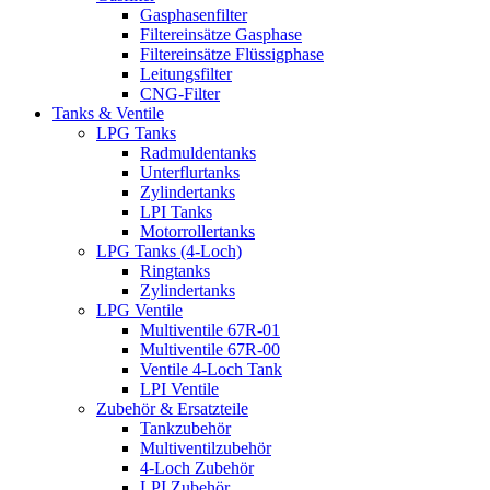
Gasphasenfilter
Filtereinsätze Gasphase
Filtereinsätze Flüssigphase
Leitungsfilter
CNG-Filter
Tanks & Ventile
LPG Tanks
Radmuldentanks
Unterflurtanks
Zylindertanks
LPI Tanks
Motorrollertanks
LPG Tanks (4-Loch)
Ringtanks
Zylindertanks
LPG Ventile
Multiventile 67R-01
Multiventile 67R-00
Ventile 4-Loch Tank
LPI Ventile
Zubehör & Ersatzteile
Tankzubehör
Multiventilzubehör
4-Loch Zubehör
LPI Zubehör