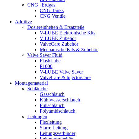
CNG | Erdgas
CNG Tanks
CNG Ventile
Additive
Dosiereinheiten & Ersatzteile
V-LUBE Elektronische Kits
V-LUBE Zubehör
ValveCare Zubehör
Mechanische Kits & Zubehör
Valve Saver Fluid
FlashLube
P1000
V-LUBE Valve Saver
ValveCare & InjectorCare
Montagematerial
Schläuche
Gasschlauch
Kühlwasserschlauch
Füllschlauch
Polyamidschlauch
Leitungen
Flexleitung
Starre Leitung
Leitungsverbinder
Leitungszubehör