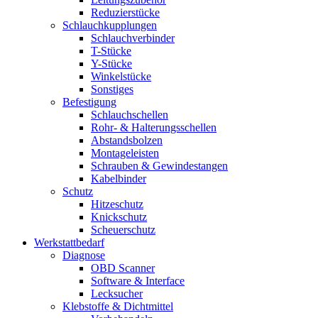
Reduzierstücke
Schlauchkupplungen
Schlauchverbinder
T-Stücke
Y-Stücke
Winkelstücke
Sonstiges
Befestigung
Schlauchschellen
Rohr- & Halterungsschellen
Abstandsbolzen
Montageleisten
Schrauben & Gewindestangen
Kabelbinder
Schutz
Hitzeschutz
Knickschutz
Scheuerschutz
Werkstattbedarf
Diagnose
OBD Scanner
Software & Interface
Lecksucher
Klebstoffe & Dichtmittel