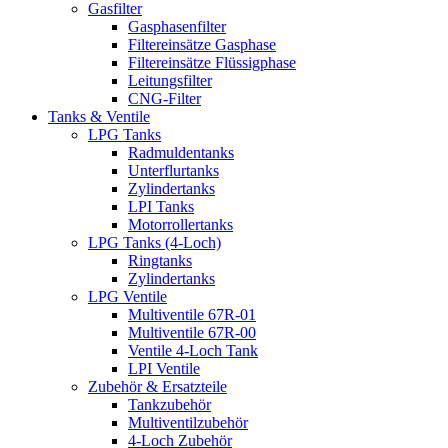
Gasfilter
Gasphasenfilter
Filtereinsätze Gasphase
Filtereinsätze Flüssigphase
Leitungsfilter
CNG-Filter
Tanks & Ventile
LPG Tanks
Radmuldentanks
Unterflurtanks
Zylindertanks
LPI Tanks
Motorrollertanks
LPG Tanks (4-Loch)
Ringtanks
Zylindertanks
LPG Ventile
Multiventile 67R-01
Multiventile 67R-00
Ventile 4-Loch Tank
LPI Ventile
Zubehör & Ersatzteile
Tankzubehör
Multiventilzubehör
4-Loch Zubehör