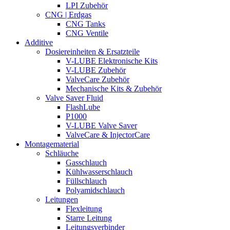
LPI Zubehör
CNG | Erdgas
CNG Tanks
CNG Ventile
Additive
Dosiereinheiten & Ersatzteile
V-LUBE Elektronische Kits
V-LUBE Zubehör
ValveCare Zubehör
Mechanische Kits & Zubehör
Valve Saver Fluid
FlashLube
P1000
V-LUBE Valve Saver
ValveCare & InjectorCare
Montagematerial
Schläuche
Gasschlauch
Kühlwasserschlauch
Füllschlauch
Polyamidschlauch
Leitungen
Flexleitung
Starre Leitung
Leitungsverbinder