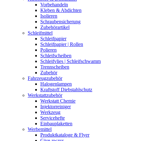
Vorbehandeln
Kleben & Abdichten
Isolieren
Schraubensicherung
Zubehörartikel
Schleifmittel
Schleifpapier
Schleifpapier | Rollen
Polieren
Schleifscheiben
Schleifvlies | Schleifschwamm
Trennscheiben
Zubehör
Fahrzeugzubehör
Halogenlampen
Kraftstoff Diebstahlschutz
Werkstattzubehör
Werkstatt Chemie
Injektorreiniger
Werkzeug
Servicehefte
Einbauplaketten
Werbemittel
Produktkataloge & Flyer
Give aways