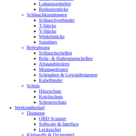
Leitungszubehör
Reduzierstücke
Schlauchkupplungen
Schlauchverbinder
T-Stücke
Y-Stücke
Winkelstücke
Sonstiges
Befestigung
Schlauchschellen
Rohr- & Halterungsschellen
Abstandsbolzen
Montageleisten
Schrauben & Gewindestangen
Kabelbinder
Schutz
Hitzeschutz
Knickschutz
Scheuerschutz
Werkstattbedarf
Diagnose
OBD Scanner
Software & Interface
Lecksucher
Klebstoffe & Dichtmittel