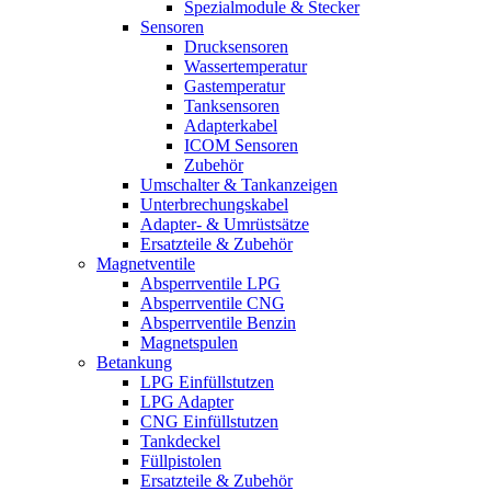
Spezialmodule & Stecker
Sensoren
Drucksensoren
Wassertemperatur
Gastemperatur
Tanksensoren
Adapterkabel
ICOM Sensoren
Zubehör
Umschalter & Tankanzeigen
Unterbrechungskabel
Adapter- & Umrüstsätze
Ersatzteile & Zubehör
Magnetventile
Absperrventile LPG
Absperrventile CNG
Absperrventile Benzin
Magnetspulen
Betankung
LPG Einfüllstutzen
LPG Adapter
CNG Einfüllstutzen
Tankdeckel
Füllpistolen
Ersatzteile & Zubehör