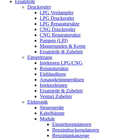
Ersatzteile
Druckregler
LPG Verdampfer
LPG Druckregler
LPG Reparatursätze
CNG Druckregler
CNG Reparatursätze
Pumpen (LPI)
Magnetspulen & Kerne
Ersatzteile & Zubehör
Einspritzung
Injektoren LPG/CNG
Reparatursätze
Einblasdüsen
Ansaugkrümmerdüsen
Injektorleisten
Ersatzteile & Zubehör
Venturi Zubehör
Elektronik
Steuergeräte
Kabelbäume
Module
Einspritzemulatoren
Benzindruckemulatoren
Benzintankanzeige