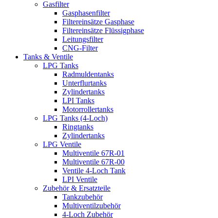
Gasfilter
Gasphasenfilter
Filtereinsätze Gasphase
Filtereinsätze Flüssigphase
Leitungsfilter
CNG-Filter
Tanks & Ventile
LPG Tanks
Radmuldentanks
Unterflurtanks
Zylindertanks
LPI Tanks
Motorrollertanks
LPG Tanks (4-Loch)
Ringtanks
Zylindertanks
LPG Ventile
Multiventile 67R-01
Multiventile 67R-00
Ventile 4-Loch Tank
LPI Ventile
Zubehör & Ersatzteile
Tankzubehör
Multiventilzubehör
4-Loch Zubehör