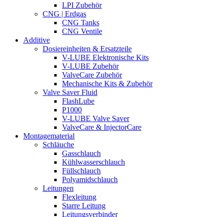
LPI Zubehör
CNG | Erdgas
CNG Tanks
CNG Ventile
Additive
Dosiereinheiten & Ersatzteile
V-LUBE Elektronische Kits
V-LUBE Zubehör
ValveCare Zubehör
Mechanische Kits & Zubehör
Valve Saver Fluid
FlashLube
P1000
V-LUBE Valve Saver
ValveCare & InjectorCare
Montagematerial
Schläuche
Gasschlauch
Kühlwasserschlauch
Füllschlauch
Polyamidschlauch
Leitungen
Flexleitung
Starre Leitung
Leitungsverbinder