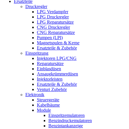
Ersatzteile
Druckregler
LPG Verdampfer
LPG Druckregler
LPG Reparatursätze
CNG Druckregler
CNG Reparatursätze
Pumpen (LPI)
Magnetspulen & Kerne
Ersatzteile & Zubehör
Einspritzung
Injektoren LPG/CNG
Reparatursätze
Einblasdüsen
Ansaugkrümmerdüsen
Injektorleisten
Ersatzteile & Zubehör
Venturi Zubehör
Elektronik
Steuergeräte
Kabelbäume
Module
Einspritzemulatoren
Benzindruckemulatoren
Benzintankanzeige