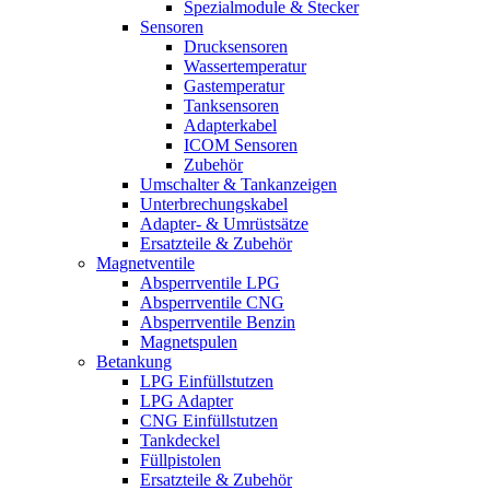
Spezialmodule & Stecker
Sensoren
Drucksensoren
Wassertemperatur
Gastemperatur
Tanksensoren
Adapterkabel
ICOM Sensoren
Zubehör
Umschalter & Tankanzeigen
Unterbrechungskabel
Adapter- & Umrüstsätze
Ersatzteile & Zubehör
Magnetventile
Absperrventile LPG
Absperrventile CNG
Absperrventile Benzin
Magnetspulen
Betankung
LPG Einfüllstutzen
LPG Adapter
CNG Einfüllstutzen
Tankdeckel
Füllpistolen
Ersatzteile & Zubehör