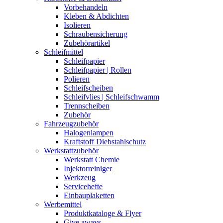
Vorbehandeln
Kleben & Abdichten
Isolieren
Schraubensicherung
Zubehörartikel
Schleifmittel
Schleifpapier
Schleifpapier | Rollen
Polieren
Schleifscheiben
Schleifvlies | Schleifschwamm
Trennscheiben
Zubehör
Fahrzeugzubehör
Halogenlampen
Kraftstoff Diebstahlschutz
Werkstattzubehör
Werkstatt Chemie
Injektorreiniger
Werkzeug
Servicehefte
Einbauplaketten
Werbemittel
Produktkataloge & Flyer
Give aways