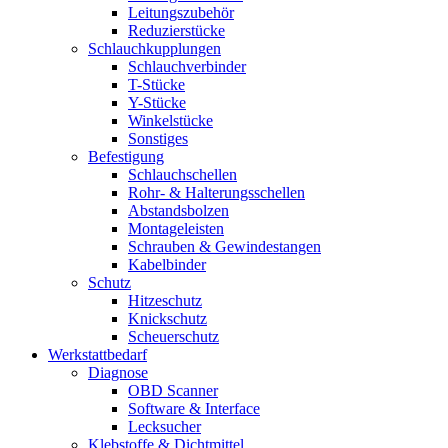
Leitungszubehör
Reduzierstücke
Schlauchkupplungen
Schlauchverbinder
T-Stücke
Y-Stücke
Winkelstücke
Sonstiges
Befestigung
Schlauchschellen
Rohr- & Halterungsschellen
Abstandsbolzen
Montageleisten
Schrauben & Gewindestangen
Kabelbinder
Schutz
Hitzeschutz
Knickschutz
Scheuerschutz
Werkstattbedarf
Diagnose
OBD Scanner
Software & Interface
Lecksucher
Klebstoffe & Dichtmittel