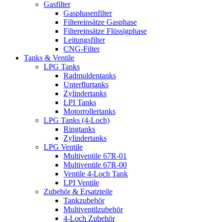
Gasfilter
Gasphasenfilter
Filtereinsätze Gasphase
Filtereinsätze Flüssigphase
Leitungsfilter
CNG-Filter
Tanks & Ventile
LPG Tanks
Radmuldentanks
Unterflurtanks
Zylindertanks
LPI Tanks
Motorrollertanks
LPG Tanks (4-Loch)
Ringtanks
Zylindertanks
LPG Ventile
Multiventile 67R-01
Multiventile 67R-00
Ventile 4-Loch Tank
LPI Ventile
Zubehör & Ersatzteile
Tankzubehör
Multiventilzubehör
4-Loch Zubehör