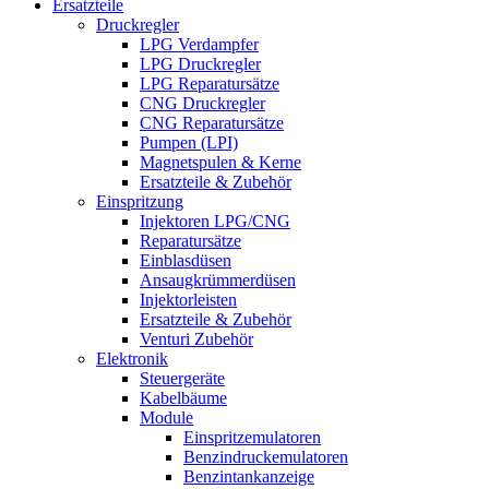
Ersatzteile
Druckregler
LPG Verdampfer
LPG Druckregler
LPG Reparatursätze
CNG Druckregler
CNG Reparatursätze
Pumpen (LPI)
Magnetspulen & Kerne
Ersatzteile & Zubehör
Einspritzung
Injektoren LPG/CNG
Reparatursätze
Einblasdüsen
Ansaugkrümmerdüsen
Injektorleisten
Ersatzteile & Zubehör
Venturi Zubehör
Elektronik
Steuergeräte
Kabelbäume
Module
Einspritzemulatoren
Benzindruckemulatoren
Benzintankanzeige