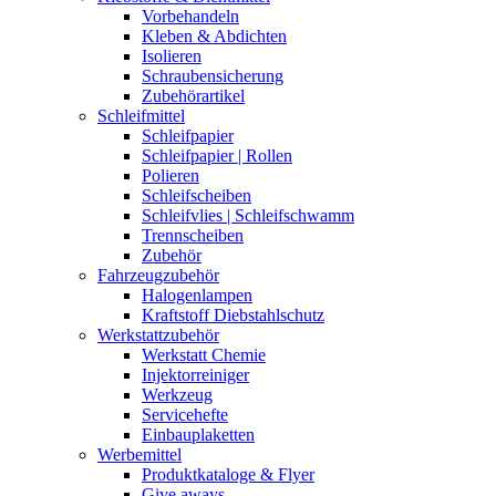
Vorbehandeln
Kleben & Abdichten
Isolieren
Schraubensicherung
Zubehörartikel
Schleifmittel
Schleifpapier
Schleifpapier | Rollen
Polieren
Schleifscheiben
Schleifvlies | Schleifschwamm
Trennscheiben
Zubehör
Fahrzeugzubehör
Halogenlampen
Kraftstoff Diebstahlschutz
Werkstattzubehör
Werkstatt Chemie
Injektorreiniger
Werkzeug
Servicehefte
Einbauplaketten
Werbemittel
Produktkataloge & Flyer
Give aways