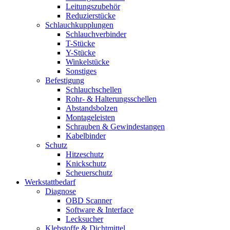
Leitungszubehör
Reduzierstücke
Schlauchkupplungen
Schlauchverbinder
T-Stücke
Y-Stücke
Winkelstücke
Sonstiges
Befestigung
Schlauchschellen
Rohr- & Halterungsschellen
Abstandsbolzen
Montageleisten
Schrauben & Gewindestangen
Kabelbinder
Schutz
Hitzeschutz
Knickschutz
Scheuerschutz
Werkstattbedarf
Diagnose
OBD Scanner
Software & Interface
Lecksucher
Klebstoffe & Dichtmittel