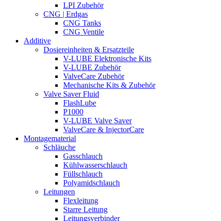
LPI Zubehör
CNG | Erdgas
CNG Tanks
CNG Ventile
Additive
Dosiereinheiten & Ersatzteile
V-LUBE Elektronische Kits
V-LUBE Zubehör
ValveCare Zubehör
Mechanische Kits & Zubehör
Valve Saver Fluid
FlashLube
P1000
V-LUBE Valve Saver
ValveCare & InjectorCare
Montagematerial
Schläuche
Gasschlauch
Kühlwasserschlauch
Füllschlauch
Polyamidschlauch
Leitungen
Flexleitung
Starre Leitung
Leitungsverbinder