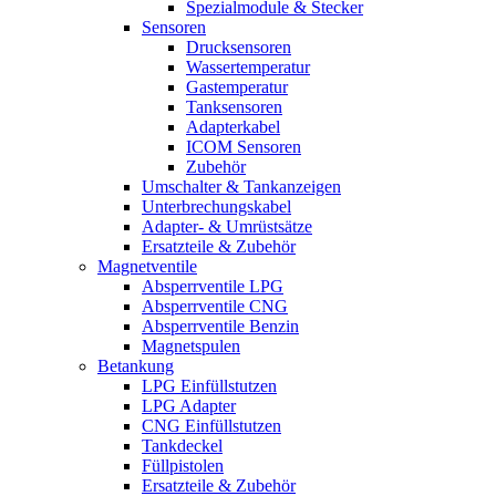
Spezialmodule & Stecker
Sensoren
Drucksensoren
Wassertemperatur
Gastemperatur
Tanksensoren
Adapterkabel
ICOM Sensoren
Zubehör
Umschalter & Tankanzeigen
Unterbrechungskabel
Adapter- & Umrüstsätze
Ersatzteile & Zubehör
Magnetventile
Absperrventile LPG
Absperrventile CNG
Absperrventile Benzin
Magnetspulen
Betankung
LPG Einfüllstutzen
LPG Adapter
CNG Einfüllstutzen
Tankdeckel
Füllpistolen
Ersatzteile & Zubehör