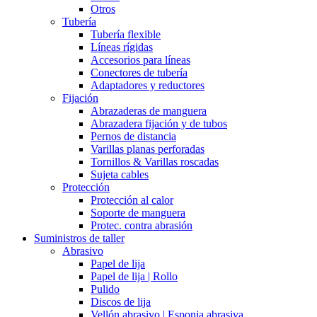
Otros
Tubería
Tubería flexible
Líneas rígidas
Accesorios para líneas
Conectores de tubería
Adaptadores y reductores
Fijación
Abrazaderas de manguera
Abrazadera fijación y de tubos
Pernos de distancia
Varillas planas perforadas
Tornillos & Varillas roscadas
Sujeta cables
Protección
Protección al calor
Soporte de manguera
Protec. contra abrasión
Suministros de taller
Abrasivo
Papel de lija
Papel de lija | Rollo
Pulido
Discos de lija
Vellón abrasivo | Esponja abrasiva