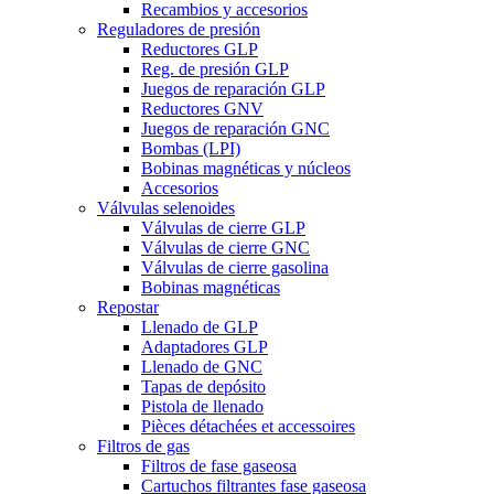
Recambios y accesorios
Reguladores de presión
Reductores GLP
Reg. de presión GLP
Juegos de reparación GLP
Reductores GNV
Juegos de reparación GNC
Bombas (LPI)
Bobinas magnéticas y núcleos
Accesorios
Válvulas selenoides
Válvulas de cierre GLP
Válvulas de cierre GNC
Válvulas de cierre gasolina
Bobinas magnéticas
Repostar
Llenado de GLP
Adaptadores GLP
Llenado de GNC
Tapas de depósito
Pistola de llenado
Pièces détachées et accessoires
Filtros de gas
Filtros de fase gaseosa
Cartuchos filtrantes fase gaseosa