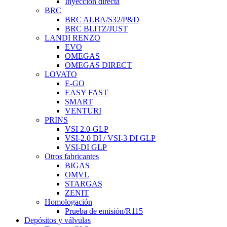
Inyección directa
BRC
BRC ALBA/S32/P&D
BRC BLITZ/JUST
LANDI RENZO
EVO
OMEGAS
OMEGAS DIRECT
LOVATO
E-GO
EASY FAST
SMART
VENTURI
PRINS
VSI 2.0-GLP
VSI-2.0 DI / VSI-3 DI GLP
VSI-DI GLP
Otros fabricantes
BIGAS
OMVL
STARGAS
ZENIT
Homologación
Prueba de emisión/R115
Depósitos y válvulas