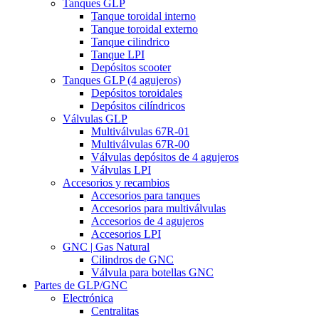
Tanques GLP
Tanque toroidal interno
Tanque toroidal externo
Tanque cilindrico
Tanque LPI
Depósitos scooter
Tanques GLP (4 agujeros)
Depósitos toroidales
Depósitos cilíndricos
Válvulas GLP
Multiválvulas 67R-01
Multiválvulas 67R-00
Válvulas depósitos de 4 agujeros
Válvulas LPI
Accesorios y recambios
Accesorios para tanques
Accesorios para multiválvulas
Accesorios de 4 agujeros
Accesorios LPI
GNC | Gas Natural
Cilindros de GNC
Válvula para botellas GNC
Partes de GLP/GNC
Electrónica
Centralitas