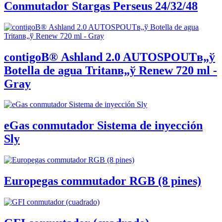
Conmutador Stargas Perseus 24/32/48
contigoВ® Ashland 2.0 AUTOSPOUTв„ў
Botella de agua Tritanв„ў Renew 720 ml -
Gray
eGas conmutador Sistema de inyección
Sly
Europegas commutador RGB (8 pines)