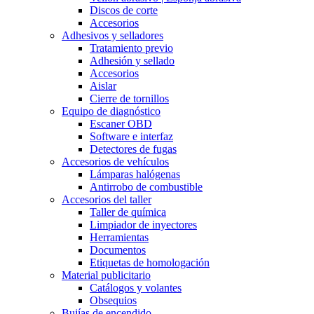
Discos de corte
Accesorios
Adhesivos y selladores
Tratamiento previo
Adhesión y sellado
Accesorios
Aislar
Cierre de tornillos
Equipo de diagnóstico
Escaner OBD
Software e interfaz
Detectores de fugas
Accesorios de vehículos
Lámparas halógenas
Antirrobo de combustible
Accesorios del taller
Taller de química
Limpiador de inyectores
Herramientas
Documentos
Etiquetas de homologación
Material publicitario
Catálogos y volantes
Obsequios
Bujías de encendido