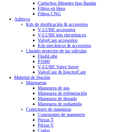
Cartuchos filtrantes fase líquida
Filtros en línea
Filtros CNG
Aditivos
Kits de dosificación & accesorios
V-LUBE accesorios
V-LUBE kits electrónicos
ValveCare accesorios
Kits mecánicos & accesorios
Líquido protector de las válvulas
FlashLube
P1000
V-LUBE Valve Saver
ValveCare & InjectorCare
Material de fijación
Mangueras
Manguera de gas
Manguera de refrigeración
Manguera de llenado
Manguera de poliamida
Conectores de magueras
Conexiones de manguera
Piezas T
Piezas Y
Codos