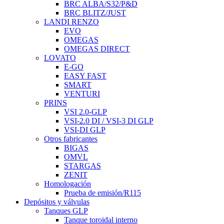
BRC ALBA/S32/P&D
BRC BLITZ/JUST
LANDI RENZO
EVO
OMEGAS
OMEGAS DIRECT
LOVATO
E-GO
EASY FAST
SMART
VENTURI
PRINS
VSI 2.0-GLP
VSI-2.0 DI / VSI-3 DI GLP
VSI-DI GLP
Otros fabricantes
BIGAS
OMVL
STARGAS
ZENIT
Homologación
Prueba de emisión/R115
Depósitos y válvulas
Tanques GLP
Tanque toroidal interno