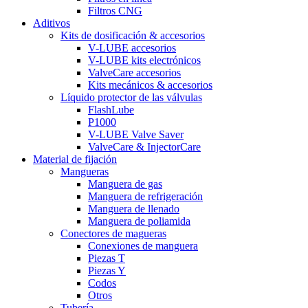
Filtros CNG
Aditivos
Kits de dosificación & accesorios
V-LUBE accesorios
V-LUBE kits electrónicos
ValveCare accesorios
Kits mecánicos & accesorios
Líquido protector de las válvulas
FlashLube
P1000
V-LUBE Valve Saver
ValveCare & InjectorCare
Material de fijación
Mangueras
Manguera de gas
Manguera de refrigeración
Manguera de llenado
Manguera de poliamida
Conectores de magueras
Conexiones de manguera
Piezas T
Piezas Y
Codos
Otros
Tubería