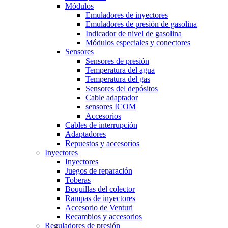
Módulos
Emuladores de inyectores
Emuladores de presión de gasolina
Indicador de nivel de gasolina
Módulos especiales y conectores
Sensores
Sensores de presión
Temperatura del agua
Temperatura del gas
Sensores del depósitos
Cable adaptador
sensores ICOM
Accesorios
Cables de interrupción
Adaptadores
Repuestos y accesorios
Inyectores
Inyectores
Juegos de reparación
Toberas
Boquillas del colector
Rampas de inyectores
Accesorio de Venturi
Recambios y accesorios
Reguladores de presión