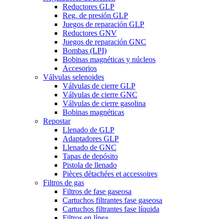
Reductores GLP
Reg. de presión GLP
Juegos de reparación GLP
Reductores GNV
Juegos de reparación GNC
Bombas (LPI)
Bobinas magnéticas y núcleos
Accesorios
Válvulas selenoides
Válvulas de cierre GLP
Válvulas de cierre GNC
Válvulas de cierre gasolina
Bobinas magnéticas
Repostar
Llenado de GLP
Adaptadores GLP
Llenado de GNC
Tapas de depósito
Pistola de llenado
Pièces détachées et accessoires
Filtros de gas
Filtros de fase gaseosa
Cartuchos filtrantes fase gaseosa
Cartuchos filtrantes fase líquida
Filtros en línea