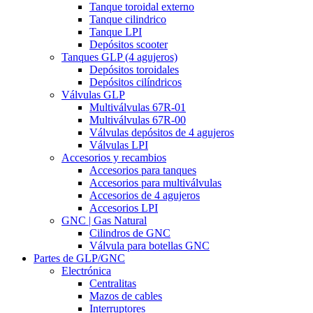
Tanque toroidal externo
Tanque cilindrico
Tanque LPI
Depósitos scooter
Tanques GLP (4 agujeros)
Depósitos toroidales
Depósitos cilíndricos
Válvulas GLP
Multiválvulas 67R-01
Multiválvulas 67R-00
Válvulas depósitos de 4 agujeros
Válvulas LPI
Accesorios y recambios
Accesorios para tanques
Accesorios para multiválvulas
Accesorios de 4 agujeros
Accesorios LPI
GNC | Gas Natural
Cilindros de GNC
Válvula para botellas GNC
Partes de GLP/GNC
Electrónica
Centralitas
Mazos de cables
Interruptores