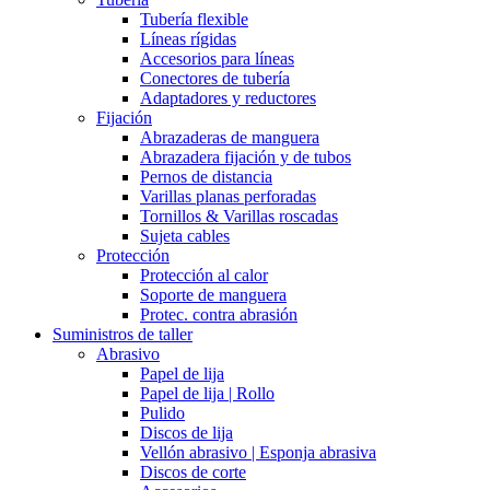
Tubería flexible
Líneas rígidas
Accesorios para líneas
Conectores de tubería
Adaptadores y reductores
Fijación
Abrazaderas de manguera
Abrazadera fijación y de tubos
Pernos de distancia
Varillas planas perforadas
Tornillos & Varillas roscadas
Sujeta cables
Protección
Protección al calor
Soporte de manguera
Protec. contra abrasión
Suministros de taller
Abrasivo
Papel de lija
Papel de lija | Rollo
Pulido
Discos de lija
Vellón abrasivo | Esponja abrasiva
Discos de corte