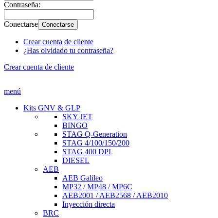
Contraseña:
Conectarse
Conectarse
Crear cuenta de cliente
¿Has olvidado tu contraseña?
Crear cuenta de cliente
menú
Kits GNV & GLP
SKY JET
BINGO
STAG Q-Generation
STAG 4/100/150/200
STAG 400 DPI
DIESEL
AEB
AEB Galileo
MP32 / MP48 / MP6C
AEB2001 / AEB2568 / AEB2010
Inyección directa
BRC