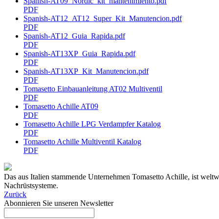
Spanish-AT09_Nordic_kit_mantenimiento.pdf
PDF
Spanish-AT12_AT12_Super_Kit_Manutencion.pdf
PDF
Spanish-AT12_Guia_Rapida.pdf
PDF
Spanish-AT13XP_Guia_Rapida.pdf
PDF
Spanish-AT13XP_Kit_Manutencion.pdf
PDF
Tomasetto Einbauanleitung AT02 Multiventil
PDF
Tomasetto Achille AT09
PDF
Tomasetto Achille LPG Verdampfer Katalog
PDF
Tomasetto Achille Multiventil Katalog
PDF
Das aus Italien stammende Unternehmen Tomasetto Achille, ist wel
Nachrüstsysteme.
Zurück
Abonnieren Sie unseren Newsletter