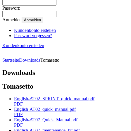
Passwort:
Anmelden
Anmelden
Kundenkonto erstellen
Passwort vergessen?
Kundenkonto erstellen
Startseite
Downloads
Tomasetto
Downloads
Tomasetto
English-AT02_SPRINT_quick_manual.pdf
PDF
English-AT02_quick_manual.pdf
PDF
English-AT07_Quick_Manual.pdf
PDF
English-AT07_maintenance_kit.pdf