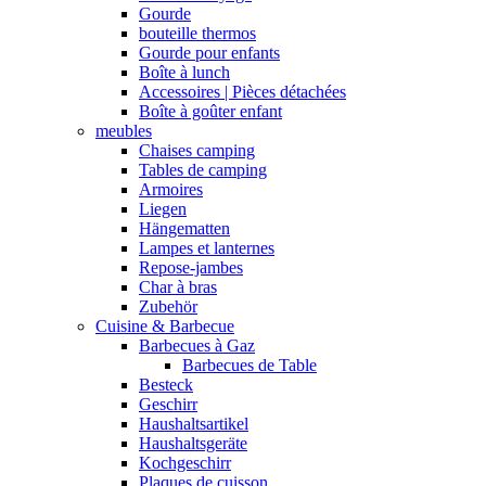
Gourde
bouteille thermos
Gourde pour enfants
Boîte à lunch
Accessoires | Pièces détachées
Boîte à goûter enfant
meubles
Chaises camping
Tables de camping
Armoires
Liegen
Hängematten
Lampes et lanternes
Repose-jambes
Char à bras
Zubehör
Cuisine & Barbecue
Barbecues à Gaz
Barbecues de Table
Besteck
Geschirr
Haushaltsartikel
Haushaltsgeräte
Kochgeschirr
Plaques de cuisson