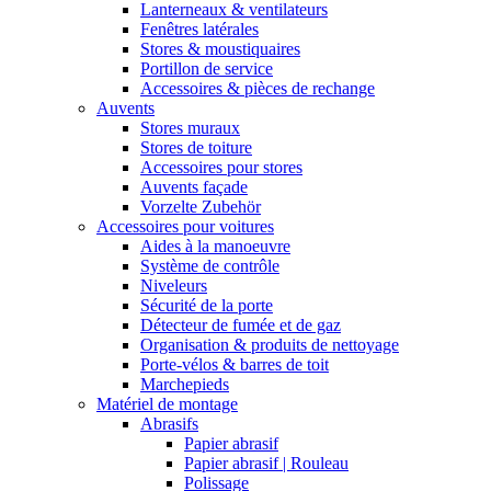
Lanterneaux & ventilateurs
Fenêtres latérales
Stores & moustiquaires
Portillon de service
Accessoires & pièces de rechange
Auvents
Stores muraux
Stores de toiture
Accessoires pour stores
Auvents façade
Vorzelte Zubehör
Accessoires pour voitures
Aides à la manoeuvre
Système de contrôle
Niveleurs
Sécurité de la porte
Détecteur de fumée et de gaz
Organisation & produits de nettoyage
Porte-vélos & barres de toit
Marchepieds
Matériel de montage
Abrasifs
Papier abrasif
Papier abrasif | Rouleau
Polissage