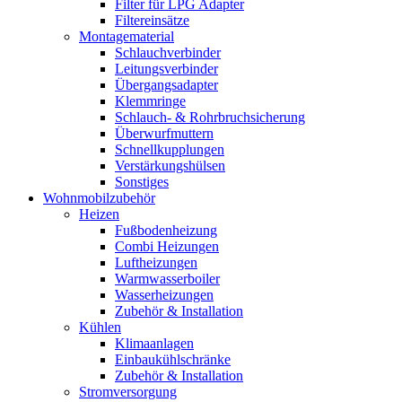
Filter für LPG Adapter
Filtereinsätze
Montagematerial
Schlauchverbinder
Leitungsverbinder
Übergangsadapter
Klemmringe
Schlauch- & Rohrbruchsicherung
Überwurfmuttern
Schnellkupplungen
Verstärkungshülsen
Sonstiges
Wohnmobilzubehör
Heizen
Fußbodenheizung
Combi Heizungen
Luftheizungen
Warmwasserboiler
Wasserheizungen
Zubehör & Installation
Kühlen
Klimaanlagen
Einbaukühlschränke
Zubehör & Installation
Stromversorgung