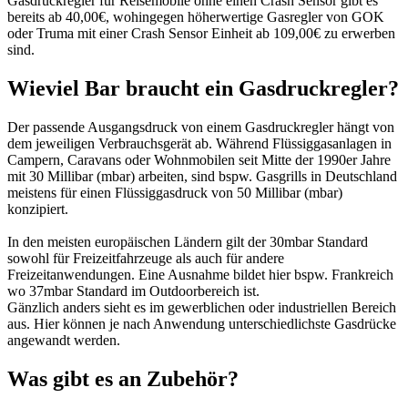
Gasdruckregler für Reisemobile ohne einen Crash Sensor gibt es
bereits ab 40,00€, wohingegen höherwertige Gasregler von GOK
oder Truma mit einer Crash Sensor Einheit ab 109,00€ zu erwerben
sind.
Wieviel Bar braucht ein Gasdruckregler?
Der passende Ausgangsdruck von einem Gasdruckregler hängt von
dem jeweiligen Verbrauchsgerät ab. Während Flüssiggasanlagen in
Campern, Caravans oder Wohnmobilen seit Mitte der 1990er Jahre
mit 30 Millibar (mbar) arbeiten, sind bspw. Gasgrills in Deutschland
meistens für einen Flüssiggasdruck von 50 Millibar (mbar)
konzipiert.
In den meisten europäischen Ländern gilt der 30mbar Standard
sowohl für Freizeitfahrzeuge als auch für andere
Freizeitanwendungen. Eine Ausnahme bildet hier bspw. Frankreich
wo 37mbar Standard im Outdoorbereich ist.
Gänzlich anders sieht es im gewerblichen oder industriellen Bereich
aus. Hier können je nach Anwendung unterschiedlichste Gasdrücke
angewandt werden.
Was gibt es an Zubehör?