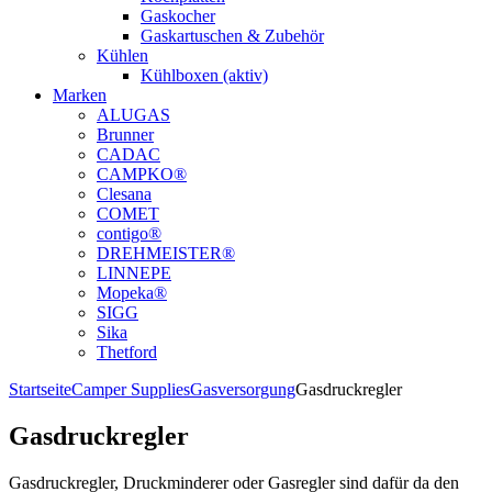
Gaskocher
Gaskartuschen & Zubehör
Kühlen
Kühlboxen (aktiv)
Marken
ALUGAS
Brunner
CADAC
CAMPKO®
Clesana
COMET
contigo®
DREHMEISTER®
LINNEPE
Mopeka®
SIGG
Sika
Thetford
Startseite
Camper Supplies
Gasversorgung
Gasdruckregler
Gasdruckregler
Gasdruckregler, Druckminderer oder Gasregler sind dafür da den