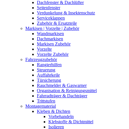
Dachfenster & Dachlüfter
Seitenfenster
Verdunkelung & Insektenschutz
Serviceklappen
Zubehör & Ersatzteile
Markisen | Vorzelte | Zubehör
Wandmarkisen
Dachmarkisen
Markisen Zubehör
Vorzelte
Vorzelte Zubehör
Fahrzeugzubehör
Rangierhilfen
Steuerung
Auffahrkeile
Türsicherung
Rauchmelder & Gaswarner
Organisation & Reinigungsmittel
Fahrradträger & Dachträger
Trittstufen
Montagematerial
Kleben & Dichten
Vorbehandeln
Klebstoffe & Dichtmittel
Isolieren