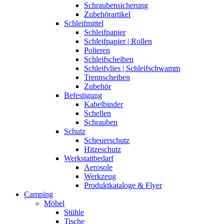
Schraubensicherung
Zubehörartikel
Schleifmittel
Schleifpapier
Schleifpapier | Rollen
Polieren
Schleifscheiben
Schleifvlies | Schleifschwamm
Trennscheiben
Zubehör
Befestigung
Kabelbinder
Schellen
Schrauben
Schutz
Scheuerschutz
Hitzeschutz
Werkstattbedarf
Aerosole
Werkzeug
Produktkataloge & Flyer
Camping
Möbel
Stühle
Tische