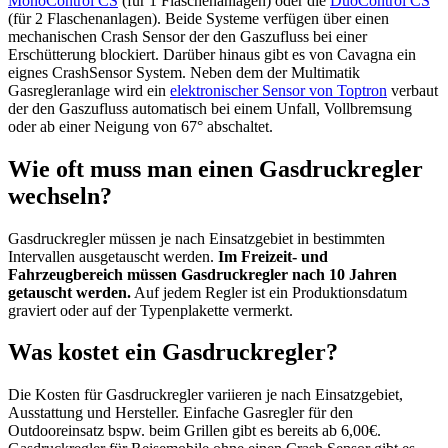
MonoControl CS
(für 1 Flaschenanlagen) oder die
DuoControl CS
(für 2 Flaschenanlagen). Beide Systeme verfügen über einen
mechanischen Crash Sensor der den Gaszufluss bei einer
Erschütterung blockiert. Darüber hinaus gibt es von Cavagna ein
eignes CrashSensor System. Neben dem der Multimatik
Gasregleranlage wird ein
elektronischer Sensor von Toptron
verbaut
der den Gaszufluss automatisch bei einem Unfall, Vollbremsung
oder ab einer Neigung von 67° abschaltet.
Wie oft muss man einen Gasdruckregler
wechseln?
Gasdruckregler müssen je nach Einsatzgebiet in bestimmten
Intervallen ausgetauscht werden.
Im Freizeit- und
Fahrzeugbereich müssen Gasdruckregler nach 10 Jahren
getauscht werden.
Auf jedem Regler ist ein Produktionsdatum
graviert oder auf der Typenplakette vermerkt.
Was kostet ein Gasdruckregler?
Die Kosten für Gasdruckregler variieren je nach Einsatzgebiet,
Ausstattung und Hersteller. Einfache Gasregler für den
Outdooreinsatz bspw. beim Grillen gibt es bereits ab 6,00€.