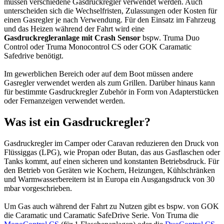
müssen verschiedene Gasdruckregler verwendet werden. Auch
unterscheiden sich die Wechselfristen, Zulassungen oder Kosten für
einen Gasregler je nach Verwendung. Für den Einsatz im Fahrzeug
und das Heizen während der Fahrt wird eine
Gasdruckregleranlage mit Crash Sensor
bspw. Truma Duo
Control oder Truma Monocontrol CS oder GOK Caramatic
Safedrive benötigt.
Im gewerblichen Bereich oder auf dem Boot müssen andere
Gasregler verwendet werden als zum Grillen. Darüber hinaus kann
für bestimmte Gasdruckregler Zubehör in Form von Adapterstücken
oder Fernanzeigen verwendet werden.
Was ist ein Gasdruckregler?
Gasdruckregler im Camper oder Caravan reduzieren den Druck von
Flüssiggas (LPG), wie Propan oder Butan, das aus Gasflaschen oder
Tanks kommt, auf einen sicheren und konstanten Betriebsdruck. Für
den Betrieb von Geräten wie Kochern, Heizungen, Kühlschränken
und Warmwasserbereitern ist in Europa ein Ausgangsdruck von 30
mbar vorgeschrieben.
Um Gas auch während der Fahrt zu Nutzen gibt es bspw. von GOK
die Caramatic und Caramatic SafeDrive Serie. Von Truma die