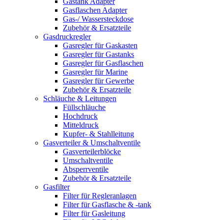
Gastank Adapter
Gasflaschen Adapter
Gas-/ Wassersteckdose
Zubehör & Ersatzteile
Gasdruckregler
Gasregler für Gaskasten
Gasregler für Gastanks
Gasregler für Gasflaschen
Gasregler für Marine
Gasregler für Gewerbe
Zubehör & Ersatzteile
Schläuche & Leitungen
Füllschläuche
Hochdruck
Mitteldruck
Kupfer- & Stahlleitung
Gasverteiler & Umschaltventile
Gasverteilerblöcke
Umschaltventile
Absperrventile
Zubehör & Ersatzteile
Gasfilter
Filter für Regleranlagen
Filter für Gasflasche & -tank
Filter für Gasleitung