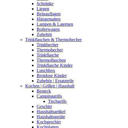
Schränke
Liegen
Beinauflagen
Hängematten
Lampen & Laternen
Bollerwagen
Zubehör
Trinkflaschen & Thermobecher
Trinkbecher
Thermobecher
Trinkflasche
Thermoflaschen
Trinkflasche Kinder
Lunchbox
Brotdose Kinder
Zubehör | Ersatzteile
Kochen | Grillen | Haushalt
Besteck
Campinggrills
Tischgrills
Geschirr
Haushaltsartikel
Haushaltsgeräte
Kochgeschirr
Kochplatten