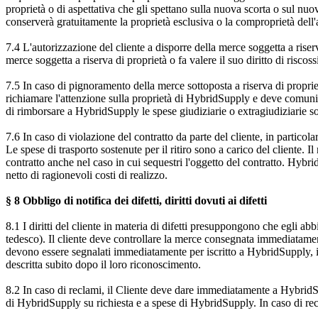
proprietà o di aspettativa che gli spettano sulla nuova scorta o sul nu
conserverà gratuitamente la proprietà esclusiva o la comproprietà dell
7.4 L'autorizzazione del cliente a disporre della merce soggetta a rise
merce soggetta a riserva di proprietà o fa valere il suo diritto di risc
7.5 In caso di pignoramento della merce sottoposta a riserva di proprietà
richiamare l'attenzione sulla proprietà di HybridSupply e deve comunica
di rimborsare a HybridSupply le spese giudiziarie o extragiudiziarie s
7.6 In caso di violazione del contratto da parte del cliente, in partico
Le spese di trasporto sostenute per il ritiro sono a carico del cliente. 
contratto anche nel caso in cui sequestri l'oggetto del contratto. Hybrid
netto di ragionevoli costi di realizzo.
§ 8 Obbligo di notifica dei difetti, diritti dovuti ai difetti
8.1 I diritti del cliente in materia di difetti presuppongono che egli 
tedesco). Il cliente deve controllare la merce consegnata immediatament
devono essere segnalati immediatamente per iscritto a HybridSupply, i
descritta subito dopo il loro riconoscimento.
8.2 In caso di reclami, il Cliente deve dare immediatamente a HybridSu
di HybridSupply su richiesta e a spese di HybridSupply. In caso di reclami