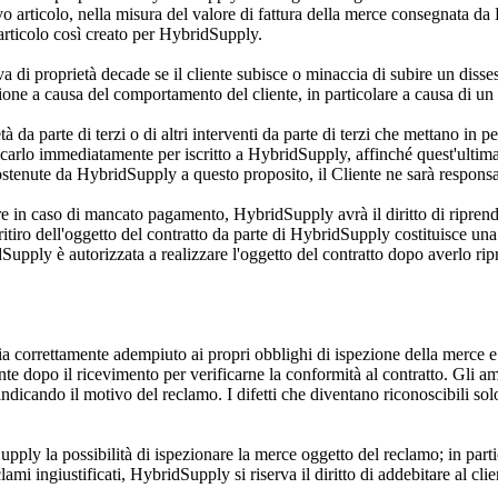
ovo articolo, nella misura del valore di fattura della merce consegnata 
'articolo così creato per HybridSupply.
rva di proprietà decade se il cliente subisce o minaccia di subire un dis
ossione a causa del comportamento del cliente, in particolare a causa di u
 da parte di terzi o di altri interventi da parte di terzi che mettano in p
rlo immediatamente per iscritto a HybridSupply, affinché quest'ultima pos
ostenute da HybridSupply a questo proposito, il Cliente ne sarà responsa
lare in caso di mancato pagamento, HybridSupply avrà il diritto di ripren
Il ritiro dell'oggetto del contratto da parte di HybridSupply costituisce u
Supply è autorizzata a realizzare l'oggetto del contratto dopo averlo ripr
abbia correttamente adempiuto ai propri obblighi di ispezione della merc
e dopo il ricevimento per verificarne la conformità al contratto. Gli am
ndicando il motivo del reclamo. I difetti che diventano riconoscibili s
pply la possibilità di ispezionare la merce oggetto del reclamo; in part
 ingiustificati, HybridSupply si riserva il diritto di addebitare al client