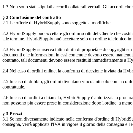
1.3 Non sono stati stipulati accordi collaterali verbali. Gli accordi che
§ 2 Conclusione del contratto
2.1 Le offerte di HybridSupply sono soggette a modifiche.
2.2 HybridSupply può accettare gli ordini scritti del Cliente che costi
tale termine. HybridSupply può accettare solo un ordine telefonico im
2.3 HybridSupply si riserva tutti i diritti di proprietà e di copyright s
documenti e le informazioni in essi contenute devono essere mantenuti s
contratto, tali documenti devono essere restituiti immediatamente a H
2.4 Nel caso di ordini online, la conferma di ricezione inviata da Hybri
2.5 In caso di dubbio, gli ordini diventano vincolanti solo con la conf
contrattuale.
2.6 In caso di ordini a chiamata, HybridSupply è autorizzata a procurare
non possono più essere prese in considerazione dopo l'ordine, a meno
§ 3 Prezzi
3.1 Se non diversamente indicato nella conferma d'ordine di HybridSuppl
consegna, verrà applicata l'IVA in vigore il giorno della consegna e l'e