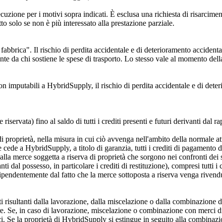
zione per i motivi sopra indicati. È esclusa una richiesta di risarciment
tto solo se non è più interessato alla prestazione parziale.
brica". Il rischio di perdita accidentale e di deterioramento accidental
te da chi sostiene le spese di trasporto. Lo stesso vale al momento della
n imputabili a HybridSupply, il rischio di perdita accidentale e di deteri
servata) fino al saldo di tutti i crediti presenti e futuri derivanti dal r
rva di proprietà, nella misura in cui ciò avvenga nell'ambito della normale
te cede a HybridSupply, a titolo di garanzia, tutti i crediti di pagamento d
i alla merce soggetta a riserva di proprietà che sorgono nei confronti dei su
ivanti dal possesso, in particolare i crediti di restituzione), compresi tutti
indipendentemente dal fatto che la merce sottoposta a riserva venga riven
otti risultanti dalla lavorazione, dalla miscelazione o dalla combinazione
 Se, in caso di lavorazione, miscelazione o combinazione con merci di t
ci. Se la proprietà di HybridSupply si estingue in seguito alla combinazio