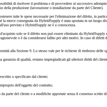
ssibilità di risolvere il problema e di provvedere al successivo adempi
zio della produzione (lavorazione o installazione da parte del Cliente).
tenere tutte le spese necessarie per l'eliminazione del difetto, in partico
rché la merce consegnata da HybridSupply è stata spostata in un luogo d
e all'uso previsto e HybridSupply ne è a conoscenza.
ezzo d'acquisto solo se il difetto non può essere eliminato da HybridSuppl
evole o è da considerarsi fallito per altri motivi. In caso di difetti di li
rmità alla Sezione 9. Lo stesso vale per le richieste di rimborso delle s
garanzia di qualità, restano impregiudicati gli ulteriori diritti del client
escritto o specificato dal cliente;
improprio dell'oggetto del contratto;
a da parte del cliente o a modifiche apportate senza il consenso scritto 