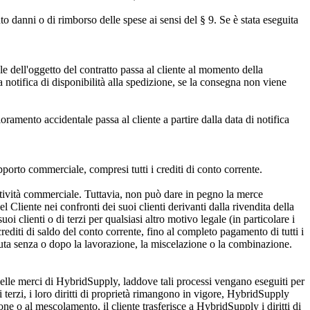
o danni o di rimborso delle spese ai sensi del § 9. Se è stata eseguita
e dell'oggetto del contratto passa al cliente al momento della
 notifica di disponibilità alla spedizione, se la consegna non viene
oramento accidentale passa al cliente a partire dalla data di notifica
apporto commerciale, compresi tutti i crediti di conto corrente.
 attività commerciale. Tuttavia, non può dare in pegno la merce
el Cliente nei confronti dei suoi clienti derivanti dalla rivendita della
oi clienti o di terzi per qualsiasi altro motivo legale (in particolare i
 i crediti di saldo del conto corrente, fino al completo pagamento di tutti i
duta senza o dopo la lavorazione, la miscelazione o la combinazione.
 delle merci di HybridSupply, laddove tali processi vengano eseguiti per
erzi, i loro diritti di proprietà rimangono in vigore, HybridSupply
ne o al mescolamento, il cliente trasferisce a HybridSupply i diritti di