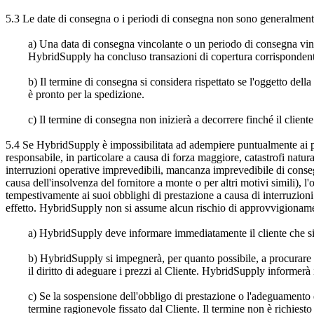
5.3 Le date di consegna o i periodi di consegna non sono generalment
a) Una data di consegna vincolante o un periodo di consegna vinc
HybridSupply ha concluso transazioni di copertura corrispondenti 
b) Il termine di consegna si considera rispettato se l'oggetto de
è pronto per la spedizione.
c) Il termine di consegna non inizierà a decorrere finché il clie
5.4 Se HybridSupply è impossibilitata ad adempiere puntualmente ai pro
responsabile, in particolare a causa di forza maggiore, catastrofi natural
interruzioni operative imprevedibili, mancanza imprevedibile di conse
causa dell'insolvenza del fornitore a monte o per altri motivi simili), 
tempestivamente ai suoi obblighi di prestazione a causa di interruzioni 
effetto. HybridSupply non si assume alcun rischio di approvvigioname
a) HybridSupply deve informare immediatamente il cliente che si 
b) HybridSupply si impegnerà, per quanto possibile, a procurare
il diritto di adeguare i prezzi al Cliente. HybridSupply informerà
c) Se la sospensione dell'obbligo di prestazione o l'adeguamento d
termine ragionevole fissato dal Cliente. Il termine non è richi