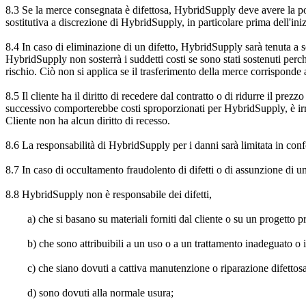
8.3 Se la merce consegnata è difettosa, HybridSupply deve avere la po
sostitutiva a discrezione di HybridSupply, in particolare prima dell'ini
8.4 In caso di eliminazione di un difetto, HybridSupply sarà tenuta a sos
HybridSupply non sosterrà i suddetti costi se sono stati sostenuti pe
rischio. Ciò non si applica se il trasferimento della merce corrispond
8.5 Il cliente ha il diritto di recedere dal contratto o di ridurre il pr
successivo comporterebbe costi sproporzionati per HybridSupply, è irragion
Cliente non ha alcun diritto di recesso.
8.6 La responsabilità di HybridSupply per i danni sarà limitata in confo
8.7 In caso di occultamento fraudolento di difetti o di assunzione di una 
8.8 HybridSupply non è responsabile dei difetti,
a) che si basano su materiali forniti dal cliente o su un progetto pr
b) che sono attribuibili a un uso o a un trattamento inadeguato o 
c) che siano dovuti a cattiva manutenzione o riparazione difettos
d) sono dovuti alla normale usura;