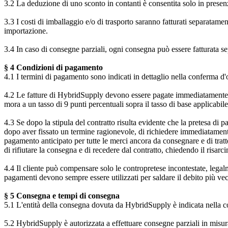
3.2 La deduzione di uno sconto in contanti è consentita solo in presenz
3.3 I costi di imballaggio e/o di trasporto saranno fatturati separatamen
importazione.
3.4 In caso di consegne parziali, ogni consegna può essere fatturata s
§ 4 Condizioni di pagamento
4.1 I termini di pagamento sono indicati in dettaglio nella conferma d
4.2 Le fatture di HybridSupply devono essere pagate immediatamente e d
mora a un tasso di 9 punti percentuali sopra il tasso di base applicabile
4.3 Se dopo la stipula del contratto risulta evidente che la pretesa di
dopo aver fissato un termine ragionevole, di richiedere immediatament
pagamento anticipato per tutte le merci ancora da consegnare e di tratte
di rifiutare la consegna e di recedere dal contratto, chiedendo il risarc
4.4 Il cliente può compensare solo le contropretese incontestate, legalme
pagamenti devono sempre essere utilizzati per saldare il debito più vec
§ 5 Consegna e tempi di consegna
5.1 L'entità della consegna dovuta da HybridSupply è indicata nella c
5.2 HybridSupply è autorizzata a effettuare consegne parziali in misur