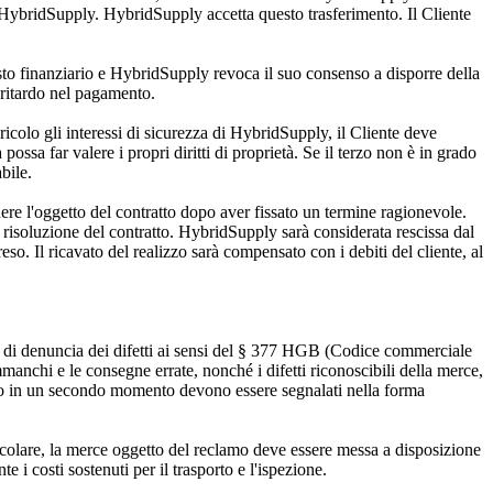
da HybridSupply. HybridSupply accetta questo trasferimento. Il Cliente
sesto finanziario e HybridSupply revoca il suo consenso a disporre della
n ritardo nel pagamento.
ericolo gli interessi di sicurezza di HybridSupply, il Cliente deve
sa far valere i propri diritti di proprietà. Se il terzo non è in grado
bile.
dere l'oggetto del contratto dopo aver fissato un termine ragionevole.
na risoluzione del contratto. HybridSupply sarà considerata rescissa dal
eso. Il ricavato del realizzo sarà compensato con i debiti del cliente, al
e e di denuncia dei difetti ai sensi del § 377 HGB (Codice commerciale
manchi e le consegne errate, nonché i difetti riconoscibili della merce,
olo in un secondo momento devono essere segnalati nella forma
icolare, la merce oggetto del reclamo deve essere messa a disposizione
e i costi sostenuti per il trasporto e l'ispezione.