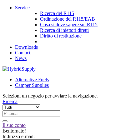
Service
Ricerca del R115
Ordinazione del R115/EAB
Cosa si deve sapere sul R115
Ricerca di iniettori diretti
Diritto di restituzione
Downloads
Contact
News
Alternative Fuels
Camper Supplies
Selezioni un negozio per avviare la navigazione.
Ricerca
Il suo conto
Bentornato!
Indirizzo e-mail: