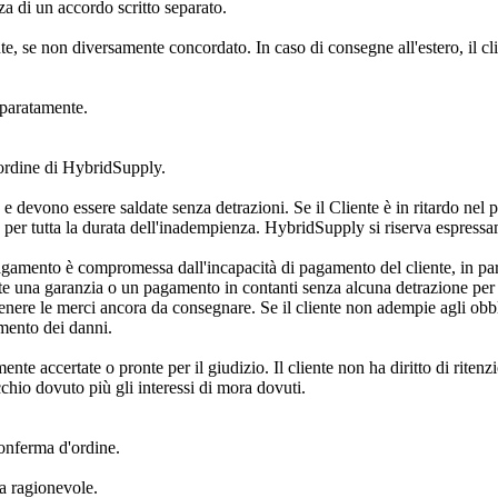
a di un accordo scritto separato.
te, se non diversamente concordato. In caso di consegne all'estero, il cli
eparatamente.
'ordine di HybridSupply.
evono essere saldate senza detrazioni. Se il Cliente è in ritardo nel pa
 per tutta la durata dell'inadempienza. HybridSupply si riserva espressame
 pagamento è compromessa dall'incapacità di pagamento del cliente, in par
e una garanzia o un pagamento in contanti senza alcuna detrazione per t
nere le merci ancora da consegnare. Se il cliente non adempie agli obblig
imento dei danni.
nte accertate o pronte per il giudizio. Il cliente non ha diritto di ritenz
chio dovuto più gli interessi di mora dovuti.
onferma d'ordine.
a ragionevole.