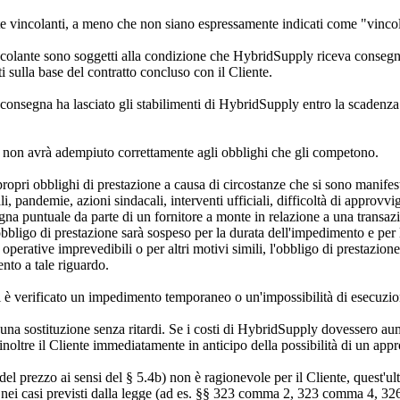
e vincolanti, a meno che non siano espressamente indicati come "vinco
olante sono soggetti alla condizione che HybridSupply riceva consegne c
sulla base del contratto concluso con il Cliente.
lla consegna ha lasciato gli stabilimenti di HybridSupply entro la scaden
nte non avrà adempiuto correttamente agli obblighi che gli competono.
pri obblighi di prestazione a causa di circostanze che si sono manifest
i, pandemie, azioni sindacali, interventi ufficiali, difficoltà di approvvi
gna puntuale da parte di un fornitore a monte in relazione a una transa
l'obbligo di prestazione sarà sospeso per la durata dell'impedimento e pe
operative imprevedibili o per altri motivi simili, l'obbligo di prestazio
nto a tale riguardo.
è verificato un impedimento temporaneo o un'impossibilità di esecuzion
 una sostituzione senza ritardi. Se i costi di HybridSupply dovessero a
 inoltre il Cliente immediatamente in anticipo della possibilità di un ap
el prezzo ai sensi del § 5.4b) non è ragionevole per il Cliente, quest'ult
esto nei casi previsti dalla legge (ad es. §§ 323 comma 2, 323 comma 