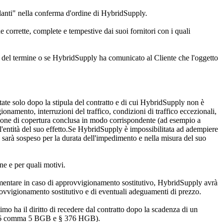
lanti" nella conferma d'ordine di HybridSupply.
orrette, complete e tempestive dai suoi fornitori con i quali
za del termine o se HybridSupply ha comunicato al Cliente che l'oggetto
ate solo dopo la stipula del contratto e di cui HybridSupply non è
gionamento, interruzioni del traffico, condizioni di traffico eccezionali,
zione di copertura conclusa in modo corrispondente (ad esempio a
r l'entità del suo effetto.Se HybridSupply è impossibilitata ad adempiere
ne sarà sospeso per la durata dell'impedimento e nella misura del suo
e e per quali motivi.
umentare in caso di approvvigionamento sostitutivo, HybridSupply avrà
provvigionamento sostitutivo e di eventuali adeguamenti di prezzo.
imo ha il diritto di recedere dal contratto dopo la scadenza di un
4, 326 comma 5 BGB e § 376 HGB).