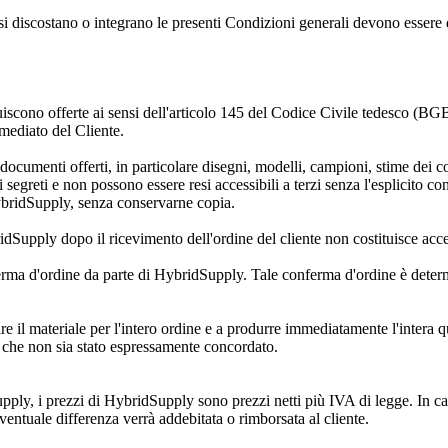
 si discostano o integrano le presenti Condizioni generali devono essere de
tuiscono offerte ai sensi dell'articolo 145 del Codice Civile tedesco (BG
mediato del Cliente.
ui documenti offerti, in particolare disegni, modelli, campioni, stime dei 
egreti e non possono essere resi accessibili a terzi senza l'esplicito co
ybridSupply, senza conservarne copia.
dSupply dopo il ricevimento dell'ordine del cliente non costituisce accet
erma d'ordine da parte di HybridSupply. Tale conferma d'ordine è determin
 il materiale per l'intero ordine e a produrre immediatamente l'intera qu
 che non sia stato espressamente concordato.
y, i prezzi di HybridSupply sono prezzi netti più IVA di legge. In caso 
ventuale differenza verrà addebitata o rimborsata al cliente.