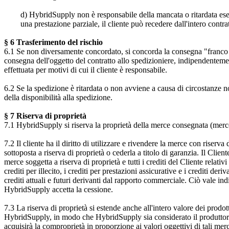
d) HybridSupply non è responsabile della mancata o ritardata esecu
una prestazione parziale, il cliente può recedere dall'intero contra
§ 6 Trasferimento del rischio
6.1 Se non diversamente concordato, si concorda la consegna "franco fab
consegna dell'oggetto del contratto allo spedizioniere, indipendentemen
effettuata per motivi di cui il cliente è responsabile.
6.2 Se la spedizione è ritardata o non avviene a causa di circostanze no
della disponibilità alla spedizione.
§ 7 Riserva di proprietà
7.1 HybridSupply si riserva la proprietà della merce consegnata (merce ri
7.2 Il cliente ha il diritto di utilizzare e rivendere la merce con rise
sottoposta a riserva di proprietà o cederla a titolo di garanzia. Il Clien
merce soggetta a riserva di proprietà e tutti i crediti del Cliente relativ
crediti per illecito, i crediti per prestazioni assicurative e i crediti der
crediti attuali e futuri derivanti dal rapporto commerciale. Ciò vale 
HybridSupply accetta la cessione.
7.3 La riserva di proprietà si estende anche all'intero valore dei prod
HybridSupply, in modo che HybridSupply sia considerato il produttore.
acquisirà la comproprietà in proporzione ai valori oggettivi di tali mer