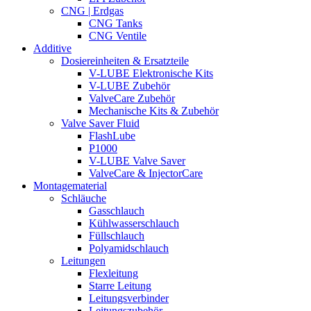
CNG | Erdgas
CNG Tanks
CNG Ventile
Additive
Dosiereinheiten & Ersatzteile
V-LUBE Elektronische Kits
V-LUBE Zubehör
ValveCare Zubehör
Mechanische Kits & Zubehör
Valve Saver Fluid
FlashLube
P1000
V-LUBE Valve Saver
ValveCare & InjectorCare
Montagematerial
Schläuche
Gasschlauch
Kühlwasserschlauch
Füllschlauch
Polyamidschlauch
Leitungen
Flexleitung
Starre Leitung
Leitungsverbinder
Leitungszubehör