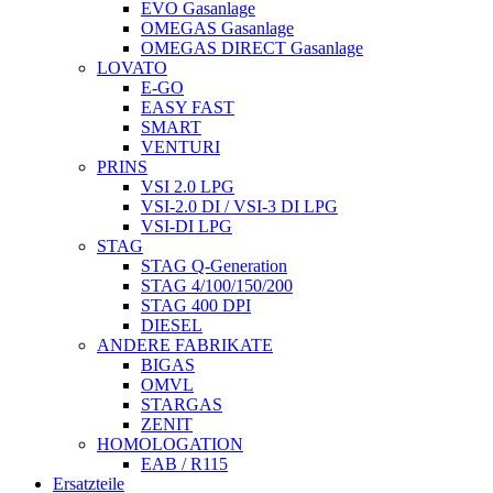
EVO Gasanlage
OMEGAS Gasanlage
OMEGAS DIRECT Gasanlage
LOVATO
E-GO
EASY FAST
SMART
VENTURI
PRINS
VSI 2.0 LPG
VSI-2.0 DI / VSI-3 DI LPG
VSI-DI LPG
STAG
STAG Q-Generation
STAG 4/100/150/200
STAG 400 DPI
DIESEL
ANDERE FABRIKATE
BIGAS
OMVL
STARGAS
ZENIT
HOMOLOGATION
EAB / R115
Ersatzteile