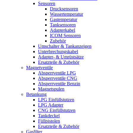
Sensoren
Drucksensoren
Wassertemperatur
Gastemperatur
Tanksensoren
Adapterkabel
ICOM Sensoren
Zubehör
Umschalter & Tankanzeigen
Unterbrechungskabel
Adapter- & Umrüstsätze
Ersatzteile & Zubehör
Magnetventile
Absperrventile LPG
Absperrventile CNG
Absperrventile Benzin
Magnetspulen
Betankung
LPG Einfüllstutzen
LPG Adapter
CNG Einfüllstutzen
Tankdeckel
Füllpistolen
Ersatzteile & Zubehör
Gasfilter