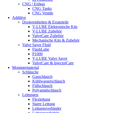
CNG | Erdgas
CNG Tanks
CNG Ventile
Additive
Dosiereinheiten & Ersatzteile
V-LUBE Elektronische Kits
V-LUBE Zubehör
ValveCare Zubehör
Mechanische Kits & Zubehör
Valve Saver Fluid
FlashLube
P1000
V-LUBE Valve Saver
ValveCare & InjectorCare
Montagematerial
Schläuche
Gasschlauch
Kühlwasserschlauch
Füllschlauch
Polyamidschlauch
Leitungen
Flexleitung
Starre Leitung
Leitungsverbinder
Leitungszubehör