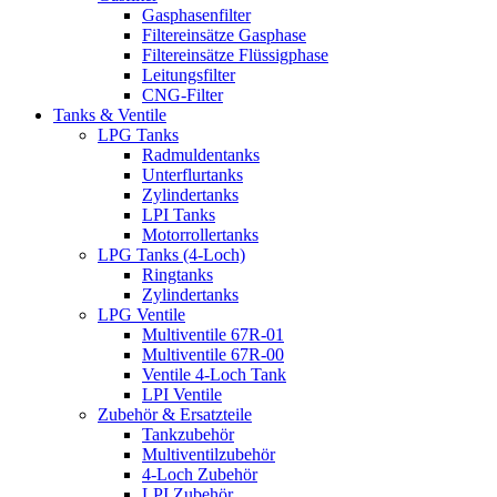
Gasphasenfilter
Filtereinsätze Gasphase
Filtereinsätze Flüssigphase
Leitungsfilter
CNG-Filter
Tanks & Ventile
LPG Tanks
Radmuldentanks
Unterflurtanks
Zylindertanks
LPI Tanks
Motorrollertanks
LPG Tanks (4-Loch)
Ringtanks
Zylindertanks
LPG Ventile
Multiventile 67R-01
Multiventile 67R-00
Ventile 4-Loch Tank
LPI Ventile
Zubehör & Ersatzteile
Tankzubehör
Multiventilzubehör
4-Loch Zubehör
LPI Zubehör