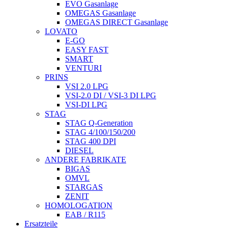
EVO Gasanlage
OMEGAS Gasanlage
OMEGAS DIRECT Gasanlage
LOVATO
E-GO
EASY FAST
SMART
VENTURI
PRINS
VSI 2.0 LPG
VSI-2.0 DI / VSI-3 DI LPG
VSI-DI LPG
STAG
STAG Q-Generation
STAG 4/100/150/200
STAG 400 DPI
DIESEL
ANDERE FABRIKATE
BIGAS
OMVL
STARGAS
ZENIT
HOMOLOGATION
EAB / R115
Ersatzteile