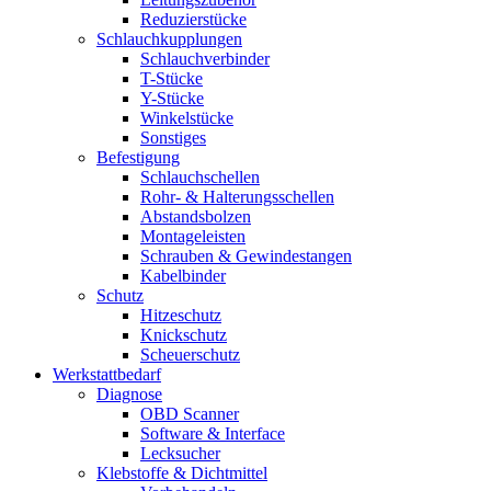
Reduzierstücke
Schlauchkupplungen
Schlauchverbinder
T-Stücke
Y-Stücke
Winkelstücke
Sonstiges
Befestigung
Schlauchschellen
Rohr- & Halterungsschellen
Abstandsbolzen
Montageleisten
Schrauben & Gewindestangen
Kabelbinder
Schutz
Hitzeschutz
Knickschutz
Scheuerschutz
Werkstattbedarf
Diagnose
OBD Scanner
Software & Interface
Lecksucher
Klebstoffe & Dichtmittel