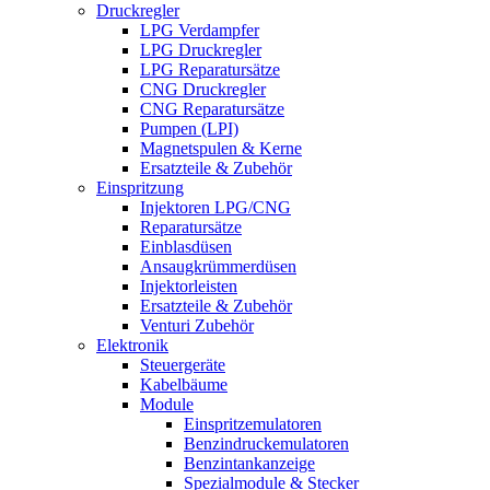
Druckregler
LPG Verdampfer
LPG Druckregler
LPG Reparatursätze
CNG Druckregler
CNG Reparatursätze
Pumpen (LPI)
Magnetspulen & Kerne
Ersatzteile & Zubehör
Einspritzung
Injektoren LPG/CNG
Reparatursätze
Einblasdüsen
Ansaugkrümmerdüsen
Injektorleisten
Ersatzteile & Zubehör
Venturi Zubehör
Elektronik
Steuergeräte
Kabelbäume
Module
Einspritzemulatoren
Benzindruckemulatoren
Benzintankanzeige
Spezialmodule & Stecker