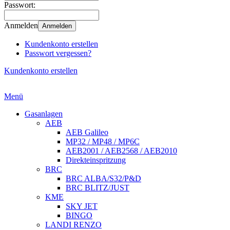
Passwort:
Anmelden
Anmelden
Kundenkonto erstellen
Passwort vergessen?
Kundenkonto erstellen
Menü
Gasanlagen
AEB
AEB Galileo
MP32 / MP48 / MP6C
AEB2001 / AEB2568 / AEB2010
Direkteinspritzung
BRC
BRC ALBA/S32/P&D
BRC BLITZ/JUST
KME
SKY JET
BINGO
LANDI RENZO