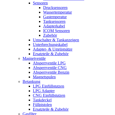
Sensoren
Drucksensoren
Wassertemperatur
Gastemperatur
Tanksensoren
Adapterkabel
ICOM Sensoren
Zubehör
Umschalter & Tankanzeigen
Unterbrechungskabel
Adapter- & Umrüstsätze
Ersatzteile & Zubehör
Magnetventile
Absperrventile LPG
Absperrventile CNG
Absperrventile Benzin
Magnetspulen
Betankung
LPG Einfüllstutzen
LPG Adapter
CNG Einfüllstutzen
Tankdeckel
Füllpistolen
Ersatzteile & Zubehör
Gasfilter