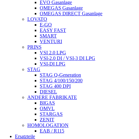
EVO Gasanlage
OMEGAS Gasanlage
OMEGAS DIRECT Gasanlage
LOVATO
E-GO
EASY FAST
SMART
VENTURI
PRINS
VSI 2.0 LPG
VSI-2.0 DI / VSI-3 DI LPG
VSI-DI LPG
STAG
STAG Q-Generation
STAG 4/100/150/200
STAG 400 DPI
DIESEL
ANDERE FABRIKATE
BIGAS
OMVL
STARGAS
ZENIT
HOMOLOGATION
EAB / R115
Ersatzteile