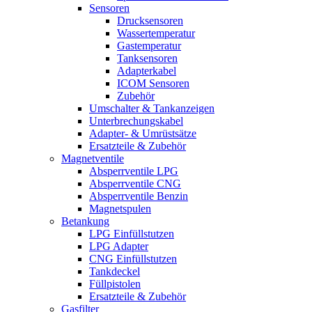
Sensoren
Drucksensoren
Wassertemperatur
Gastemperatur
Tanksensoren
Adapterkabel
ICOM Sensoren
Zubehör
Umschalter & Tankanzeigen
Unterbrechungskabel
Adapter- & Umrüstsätze
Ersatzteile & Zubehör
Magnetventile
Absperrventile LPG
Absperrventile CNG
Absperrventile Benzin
Magnetspulen
Betankung
LPG Einfüllstutzen
LPG Adapter
CNG Einfüllstutzen
Tankdeckel
Füllpistolen
Ersatzteile & Zubehör
Gasfilter