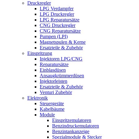
Druckregler
LPG Verdampfer
LPG Druckregler
LPG Reparatursätze
CNG Druckregler
CNG Reparatursätze
Pumpen (LPI)
Magnetspulen & Kerne
Ersatzteile & Zubehör
Einspritzung
Injektoren LPG/CNG
Reparatursätze
Einblasdüsen
Ansaugkrümmerdüsen
Injektorleisten
Ersatzteile & Zubehör
Venturi Zubehör
Elektronik
Steuergeräte
Kabelbäume
Module
Einspritzemulatoren
Benzindruckemulatoren
Benzintankanzeige
Spezialmodule & Stecker