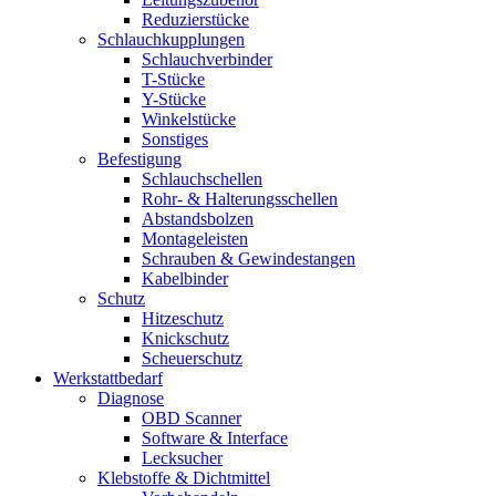
Reduzierstücke
Schlauchkupplungen
Schlauchverbinder
T-Stücke
Y-Stücke
Winkelstücke
Sonstiges
Befestigung
Schlauchschellen
Rohr- & Halterungsschellen
Abstandsbolzen
Montageleisten
Schrauben & Gewindestangen
Kabelbinder
Schutz
Hitzeschutz
Knickschutz
Scheuerschutz
Werkstattbedarf
Diagnose
OBD Scanner
Software & Interface
Lecksucher
Klebstoffe & Dichtmittel