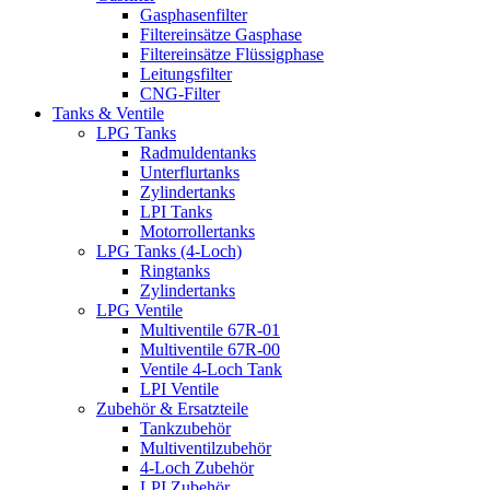
Gasphasenfilter
Filtereinsätze Gasphase
Filtereinsätze Flüssigphase
Leitungsfilter
CNG-Filter
Tanks & Ventile
LPG Tanks
Radmuldentanks
Unterflurtanks
Zylindertanks
LPI Tanks
Motorrollertanks
LPG Tanks (4-Loch)
Ringtanks
Zylindertanks
LPG Ventile
Multiventile 67R-01
Multiventile 67R-00
Ventile 4-Loch Tank
LPI Ventile
Zubehör & Ersatzteile
Tankzubehör
Multiventilzubehör
4-Loch Zubehör
LPI Zubehör