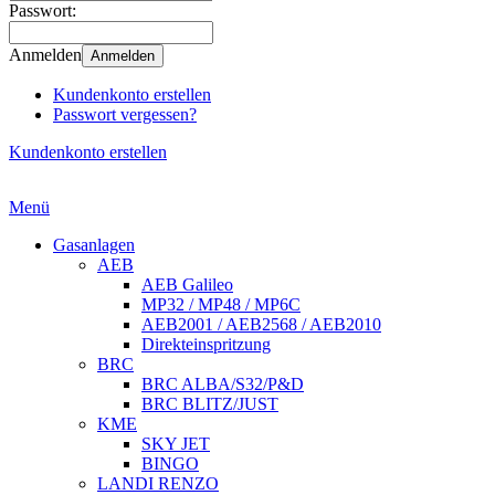
Passwort:
Anmelden
Anmelden
Kundenkonto erstellen
Passwort vergessen?
Kundenkonto erstellen
Menü
Gasanlagen
AEB
AEB Galileo
MP32 / MP48 / MP6C
AEB2001 / AEB2568 / AEB2010
Direkteinspritzung
BRC
BRC ALBA/S32/P&D
BRC BLITZ/JUST
KME
SKY JET
BINGO
LANDI RENZO