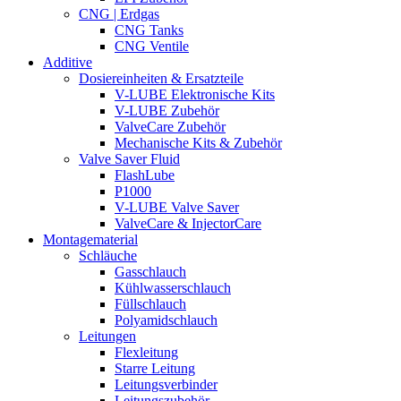
CNG | Erdgas
CNG Tanks
CNG Ventile
Additive
Dosiereinheiten & Ersatzteile
V-LUBE Elektronische Kits
V-LUBE Zubehör
ValveCare Zubehör
Mechanische Kits & Zubehör
Valve Saver Fluid
FlashLube
P1000
V-LUBE Valve Saver
ValveCare & InjectorCare
Montagematerial
Schläuche
Gasschlauch
Kühlwasserschlauch
Füllschlauch
Polyamidschlauch
Leitungen
Flexleitung
Starre Leitung
Leitungsverbinder
Leitungszubehör