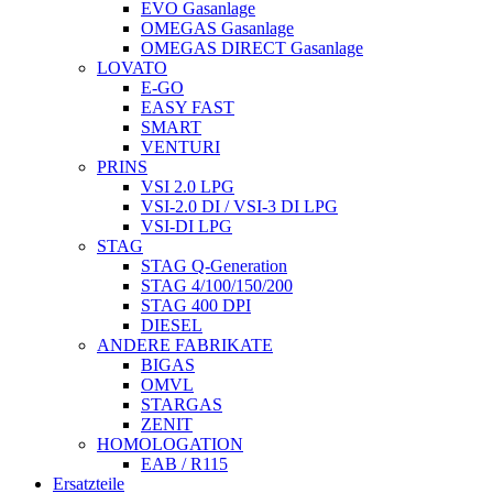
EVO Gasanlage
OMEGAS Gasanlage
OMEGAS DIRECT Gasanlage
LOVATO
E-GO
EASY FAST
SMART
VENTURI
PRINS
VSI 2.0 LPG
VSI-2.0 DI / VSI-3 DI LPG
VSI-DI LPG
STAG
STAG Q-Generation
STAG 4/100/150/200
STAG 400 DPI
DIESEL
ANDERE FABRIKATE
BIGAS
OMVL
STARGAS
ZENIT
HOMOLOGATION
EAB / R115
Ersatzteile