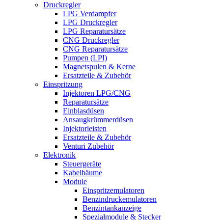
Druckregler
LPG Verdampfer
LPG Druckregler
LPG Reparatursätze
CNG Druckregler
CNG Reparatursätze
Pumpen (LPI)
Magnetspulen & Kerne
Ersatzteile & Zubehör
Einspritzung
Injektoren LPG/CNG
Reparatursätze
Einblasdüsen
Ansaugkrümmerdüsen
Injektorleisten
Ersatzteile & Zubehör
Venturi Zubehör
Elektronik
Steuergeräte
Kabelbäume
Module
Einspritzemulatoren
Benzindruckemulatoren
Benzintankanzeige
Spezialmodule & Stecker