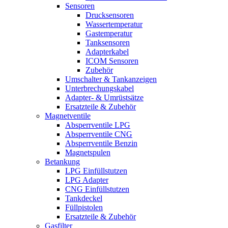
Sensoren
Drucksensoren
Wassertemperatur
Gastemperatur
Tanksensoren
Adapterkabel
ICOM Sensoren
Zubehör
Umschalter & Tankanzeigen
Unterbrechungskabel
Adapter- & Umrüstsätze
Ersatzteile & Zubehör
Magnetventile
Absperrventile LPG
Absperrventile CNG
Absperrventile Benzin
Magnetspulen
Betankung
LPG Einfüllstutzen
LPG Adapter
CNG Einfüllstutzen
Tankdeckel
Füllpistolen
Ersatzteile & Zubehör
Gasfilter