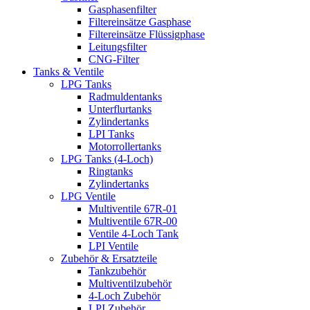
Gasphasenfilter
Filtereinsätze Gasphase
Filtereinsätze Flüssigphase
Leitungsfilter
CNG-Filter
Tanks & Ventile
LPG Tanks
Radmuldentanks
Unterflurtanks
Zylindertanks
LPI Tanks
Motorrollertanks
LPG Tanks (4-Loch)
Ringtanks
Zylindertanks
LPG Ventile
Multiventile 67R-01
Multiventile 67R-00
Ventile 4-Loch Tank
LPI Ventile
Zubehör & Ersatzteile
Tankzubehör
Multiventilzubehör
4-Loch Zubehör
LPI Zubehör