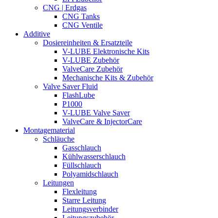
CNG | Erdgas
CNG Tanks
CNG Ventile
Additive
Dosiereinheiten & Ersatzteile
V-LUBE Elektronische Kits
V-LUBE Zubehör
ValveCare Zubehör
Mechanische Kits & Zubehör
Valve Saver Fluid
FlashLube
P1000
V-LUBE Valve Saver
ValveCare & InjectorCare
Montagematerial
Schläuche
Gasschlauch
Kühlwasserschlauch
Füllschlauch
Polyamidschlauch
Leitungen
Flexleitung
Starre Leitung
Leitungsverbinder
Leitungszubehör