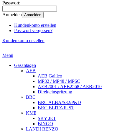
Passwort:
Anmelden
Anmelden
Kundenkonto erstellen
Passwort vergessen?
Kundenkonto erstellen
Menü
Gasanlagen
AEB
AEB Galileo
MP32 / MP48 / MP6C
AEB2001 / AEB2568 / AEB2010
Direkteinspritzung
BRC
BRC ALBA/S32/P&D
BRC BLITZ/JUST
KME
SKY JET
BINGO
LANDI RENZO