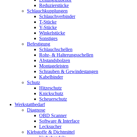
Reduzierstücke
Schlauchkupplungen
Schlauchverbinder
T-Stücke
Y-Stücke
Winkelstücke
Sonstiges
Befestigung
Schlauchschellen
Rohr- & Halterungsschellen
Abstandsbolzen
Montageleisten
Schrauben & Gewindestangen
Kabelbinder
Schutz
Hitzeschutz
Knickschutz
Scheuerschutz
Werkstattbedarf
Diagnose
OBD Scanner
Software & Interface
Lecksucher
Klebstoffe & Dichtmittel