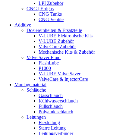
LPI Zubehör
CNG | Erdgas
CNG Tanks
CNG Ventile
Additive
Dosiereinheiten & Ersatzteile
V-LUBE Elektronische Kits
V-LUBE Zubehör
ValveCare Zubehör
Mechanische Kits & Zubehör
Valve Saver Fluid
FlashLube
P1000
V-LUBE Valve Saver
ValveCare & InjectorCare
Montagematerial
Schläuche
Gasschlauch
Kühlwasserschlauch
Füllschlauch
Polyamidschlauch
Leitungen
Flexleitung
Starre Leitung
Leitungsverbinder