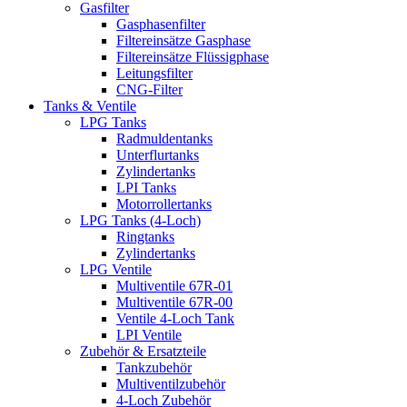
Gasfilter
Gasphasenfilter
Filtereinsätze Gasphase
Filtereinsätze Flüssigphase
Leitungsfilter
CNG-Filter
Tanks & Ventile
LPG Tanks
Radmuldentanks
Unterflurtanks
Zylindertanks
LPI Tanks
Motorrollertanks
LPG Tanks (4-Loch)
Ringtanks
Zylindertanks
LPG Ventile
Multiventile 67R-01
Multiventile 67R-00
Ventile 4-Loch Tank
LPI Ventile
Zubehör & Ersatzteile
Tankzubehör
Multiventilzubehör
4-Loch Zubehör