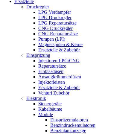
Ersatzteile
Druckregler
LPG Verdampfer
LPG Druckregler
LPG Reparatursätze
CNG Druckregler
CNG Reparatursätze
Pumpen (LPI)
Magnetspulen & Kerne
Ersatzteile & Zubehör
Einspritzung
Injektoren LPG/CNG
Reparatursätze
Einblasdüsen
Ansaugkrümmerdüsen
Injektorleisten
Ersatzteile & Zubehör
Venturi Zubehör
Elektronik
Steuergeräte
Kabelbäume
Module
Einspritzemulatoren
Benzindruckemulatoren
Benzintankanzeige