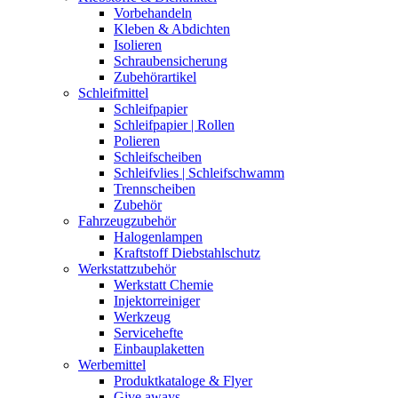
Vorbehandeln
Kleben & Abdichten
Isolieren
Schraubensicherung
Zubehörartikel
Schleifmittel
Schleifpapier
Schleifpapier | Rollen
Polieren
Schleifscheiben
Schleifvlies | Schleifschwamm
Trennscheiben
Zubehör
Fahrzeugzubehör
Halogenlampen
Kraftstoff Diebstahlschutz
Werkstattzubehör
Werkstatt Chemie
Injektorreiniger
Werkzeug
Servicehefte
Einbauplaketten
Werbemittel
Produktkataloge & Flyer
Give aways