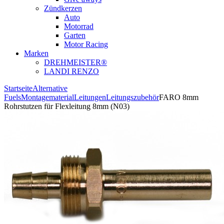
Zündkerzen
Auto
Motorrad
Garten
Motor Racing
Marken
DREHMEISTER®
LANDI RENZO
Startseite
Alternative
Fuels
Montagematerial
Leitungen
Leitungszubehör
FARO 8mm
Rohrstutzen für Flexleitung 8mm (N03)