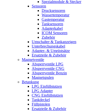
Spezialmodule & Stecker
Sensoren
Drucksensoren
Wassertemperatur
Gastemperatur
Tanksensoren
Adapterkabel
ICOM Sensoren
Zubehör
Umschalter & Tankanzeigen
Unterbrechungskabel
Adapter- & Umrüstsätze
Ersatzteile & Zubehör
Magnetventile
Absperrventile LPG
Absperrventile CNG
Absperrventile Benzin
Magnetspulen
Betankung
LPG Einfüllstutzen
LPG Adapter
CNG Einfüllstutzen
Tankdeckel
Füllpistolen
Ersatzteile & Zubehör