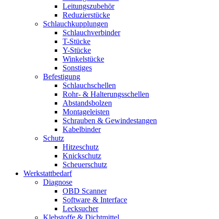
Leitungszubehör
Reduzierstücke
Schlauchkupplungen
Schlauchverbinder
T-Stücke
Y-Stücke
Winkelstücke
Sonstiges
Befestigung
Schlauchschellen
Rohr- & Halterungsschellen
Abstandsbolzen
Montageleisten
Schrauben & Gewindestangen
Kabelbinder
Schutz
Hitzeschutz
Knickschutz
Scheuerschutz
Werkstattbedarf
Diagnose
OBD Scanner
Software & Interface
Lecksucher
Klebstoffe & Dichtmittel