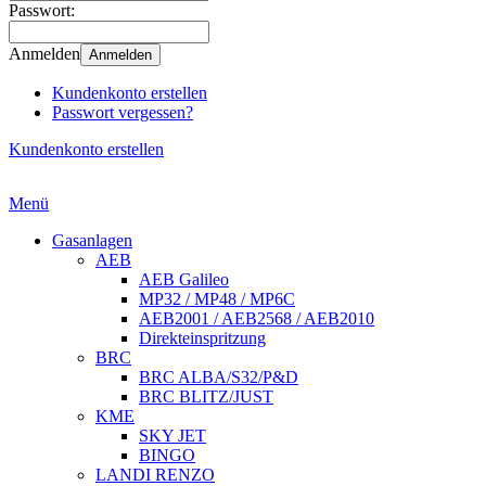
Passwort:
Anmelden
Anmelden
Kundenkonto erstellen
Passwort vergessen?
Kundenkonto erstellen
Menü
Gasanlagen
AEB
AEB Galileo
MP32 / MP48 / MP6C
AEB2001 / AEB2568 / AEB2010
Direkteinspritzung
BRC
BRC ALBA/S32/P&D
BRC BLITZ/JUST
KME
SKY JET
BINGO
LANDI RENZO