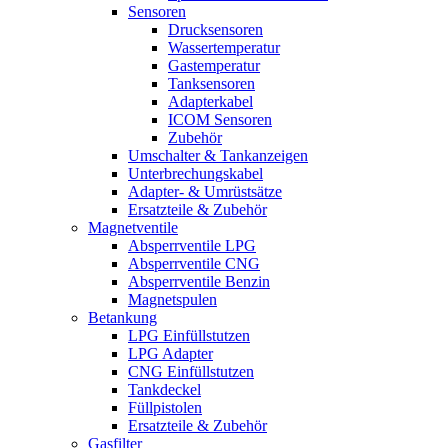
Sensoren
Drucksensoren
Wassertemperatur
Gastemperatur
Tanksensoren
Adapterkabel
ICOM Sensoren
Zubehör
Umschalter & Tankanzeigen
Unterbrechungskabel
Adapter- & Umrüstsätze
Ersatzteile & Zubehör
Magnetventile
Absperrventile LPG
Absperrventile CNG
Absperrventile Benzin
Magnetspulen
Betankung
LPG Einfüllstutzen
LPG Adapter
CNG Einfüllstutzen
Tankdeckel
Füllpistolen
Ersatzteile & Zubehör
Gasfilter