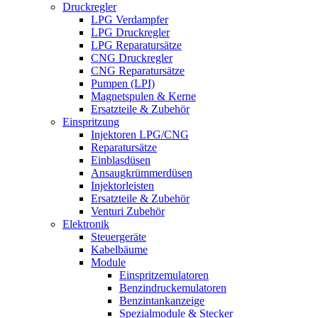
Druckregler
LPG Verdampfer
LPG Druckregler
LPG Reparatursätze
CNG Druckregler
CNG Reparatursätze
Pumpen (LPI)
Magnetspulen & Kerne
Ersatzteile & Zubehör
Einspritzung
Injektoren LPG/CNG
Reparatursätze
Einblasdüsen
Ansaugkrümmerdüsen
Injektorleisten
Ersatzteile & Zubehör
Venturi Zubehör
Elektronik
Steuergeräte
Kabelbäume
Module
Einspritzemulatoren
Benzindruckemulatoren
Benzintankanzeige
Spezialmodule & Stecker