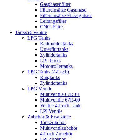
Gasphasenfilter
Filtereinsätze Gasphase
Filtereinsätze Flüssigphase
Leitungsfilter
CNG-Filter
Tanks & Ventile
LPG Tanks
Radmuldentanks
Unterflurtanks
Zylindertanks
LPI Tanks
Motorrollertanks
LPG Tanks (4-Loch)
Ringtanks
Zylindertanks
LPG Ventile
Multiventile 67R-01
Multiventile 67R-00
Ventile 4-Loch Tank
LPI Ventile
Zubehör & Ersatzteile
Tankzubehör
Multiventilzubehör
4-Loch Zubehör
LPI Zubehör