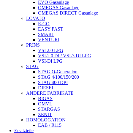
EVO Gasanlage
OMEGAS Gasanlage
OMEGAS DIRECT Gasanlage
LOVATO
E-GO
EASY FAST
SMART
VENTURI
PRINS
VSI 2.0 LPG
VSI-2.0 DI / VSI-3 DI LPG
VSI-DI LPG
STAG
STAG Q-Generation
STAG 4/100/150/200
STAG 400 DPI
DIESEL
ANDERE FABRIKATE
BIGAS
OMVL
STARGAS
ZENIT
HOMOLOGATION
EAB / R115
Ersatzteile