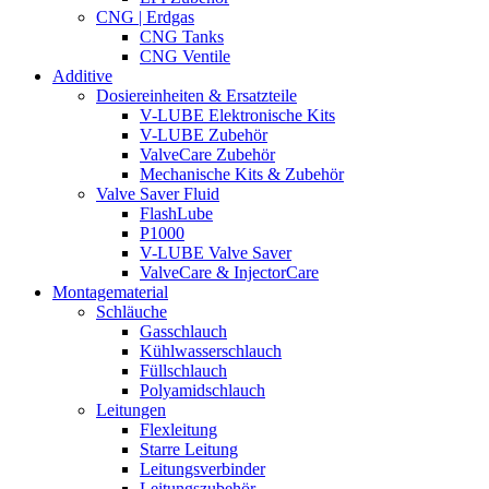
CNG | Erdgas
CNG Tanks
CNG Ventile
Additive
Dosiereinheiten & Ersatzteile
V-LUBE Elektronische Kits
V-LUBE Zubehör
ValveCare Zubehör
Mechanische Kits & Zubehör
Valve Saver Fluid
FlashLube
P1000
V-LUBE Valve Saver
ValveCare & InjectorCare
Montagematerial
Schläuche
Gasschlauch
Kühlwasserschlauch
Füllschlauch
Polyamidschlauch
Leitungen
Flexleitung
Starre Leitung
Leitungsverbinder
Leitungszubehör