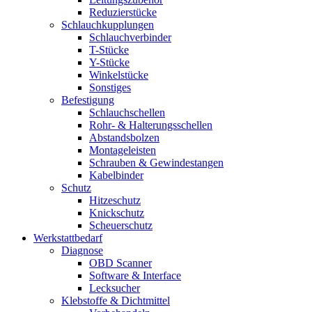
Reduzierstücke
Schlauchkupplungen
Schlauchverbinder
T-Stücke
Y-Stücke
Winkelstücke
Sonstiges
Befestigung
Schlauchschellen
Rohr- & Halterungsschellen
Abstandsbolzen
Montageleisten
Schrauben & Gewindestangen
Kabelbinder
Schutz
Hitzeschutz
Knickschutz
Scheuerschutz
Werkstattbedarf
Diagnose
OBD Scanner
Software & Interface
Lecksucher
Klebstoffe & Dichtmittel