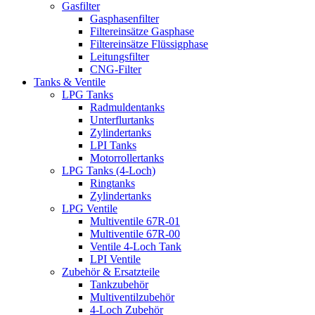
Gasfilter
Gasphasenfilter
Filtereinsätze Gasphase
Filtereinsätze Flüssigphase
Leitungsfilter
CNG-Filter
Tanks & Ventile
LPG Tanks
Radmuldentanks
Unterflurtanks
Zylindertanks
LPI Tanks
Motorrollertanks
LPG Tanks (4-Loch)
Ringtanks
Zylindertanks
LPG Ventile
Multiventile 67R-01
Multiventile 67R-00
Ventile 4-Loch Tank
LPI Ventile
Zubehör & Ersatzteile
Tankzubehör
Multiventilzubehör
4-Loch Zubehör