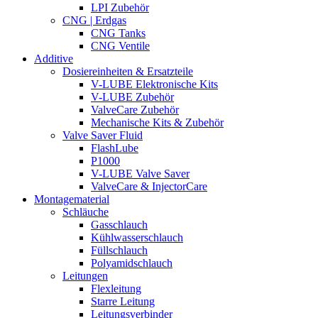
LPI Zubehör
CNG | Erdgas
CNG Tanks
CNG Ventile
Additive
Dosiereinheiten & Ersatzteile
V-LUBE Elektronische Kits
V-LUBE Zubehör
ValveCare Zubehör
Mechanische Kits & Zubehör
Valve Saver Fluid
FlashLube
P1000
V-LUBE Valve Saver
ValveCare & InjectorCare
Montagematerial
Schläuche
Gasschlauch
Kühlwasserschlauch
Füllschlauch
Polyamidschlauch
Leitungen
Flexleitung
Starre Leitung
Leitungsverbinder