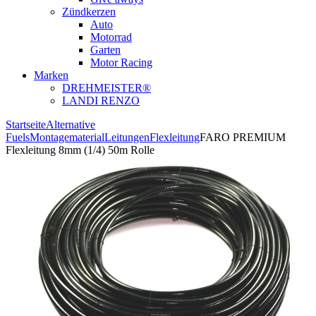
Zündkerzen
Auto
Motorrad
Garten
Motor Racing
Marken
DREHMEISTER®
LANDI RENZO
Startseite
Alternative
Fuels
Montagematerial
Leitungen
Flexleitung
FARO PREMIUM
Flexleitung 8mm (1/4) 50m Rolle