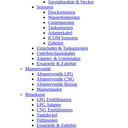
Spezialmodule & Stecker
Sensoren
Drucksensoren
Wassertemperatur
Gastemperatur
Tanksensoren
Adapterkabel
ICOM Sensoren
Zubehör
Umschalter & Tankanzeigen
Unterbrechungskabel
Adapter- & Umrüstsätze
Ersatzteile & Zubehör
Magnetventile
Absperrventile LPG
Absperrventile CNG
Absperrventile Benzin
Magnetspulen
Betankung
LPG Einfüllstutzen
LPG Adapter
CNG Einfüllstutzen
Tankdeckel
Füllpistolen
Ersatzteile & Zubehör