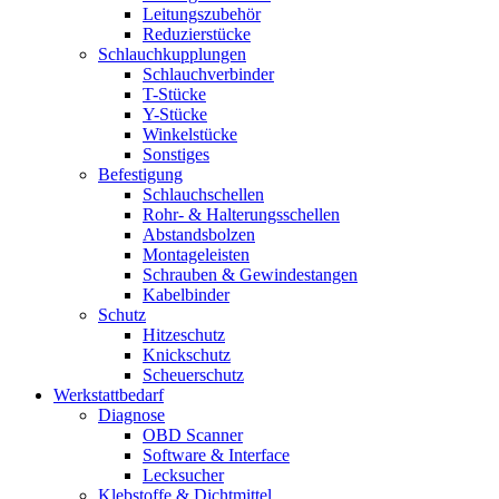
Leitungszubehör
Reduzierstücke
Schlauchkupplungen
Schlauchverbinder
T-Stücke
Y-Stücke
Winkelstücke
Sonstiges
Befestigung
Schlauchschellen
Rohr- & Halterungsschellen
Abstandsbolzen
Montageleisten
Schrauben & Gewindestangen
Kabelbinder
Schutz
Hitzeschutz
Knickschutz
Scheuerschutz
Werkstattbedarf
Diagnose
OBD Scanner
Software & Interface
Lecksucher
Klebstoffe & Dichtmittel