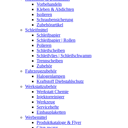
Vorbehandeln
Kleben & Abdichten
Isolieren
Schraubensicherung
Zubehörartikel
Schleifmittel
Schleifpapier
Schleifpapier | Rollen
Polieren
Schleifscheiben
Schleifvlies | Schleifschwamm
Trennscheiben
Zubehör
Fahrzeugzubehör
Halogenlampen
Kraftstoff Diebstahlschutz
Werkstattzubehör
Werkstatt Chemie
Injektorreiniger
Werkzeug
Servicehefte
Einbauplaketten
Werbemittel
Produktkataloge & Flyer
Give aways