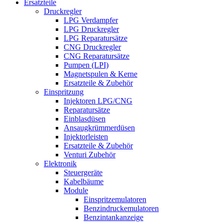
Ersatzteile
Druckregler
LPG Verdampfer
LPG Druckregler
LPG Reparatursätze
CNG Druckregler
CNG Reparatursätze
Pumpen (LPI)
Magnetspulen & Kerne
Ersatzteile & Zubehör
Einspritzung
Injektoren LPG/CNG
Reparatursätze
Einblasdüsen
Ansaugkrümmerdüsen
Injektorleisten
Ersatzteile & Zubehör
Venturi Zubehör
Elektronik
Steuergeräte
Kabelbäume
Module
Einspritzemulatoren
Benzindruckemulatoren
Benzintankanzeige