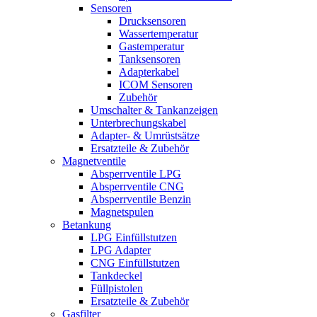
Sensoren
Drucksensoren
Wassertemperatur
Gastemperatur
Tanksensoren
Adapterkabel
ICOM Sensoren
Zubehör
Umschalter & Tankanzeigen
Unterbrechungskabel
Adapter- & Umrüstsätze
Ersatzteile & Zubehör
Magnetventile
Absperrventile LPG
Absperrventile CNG
Absperrventile Benzin
Magnetspulen
Betankung
LPG Einfüllstutzen
LPG Adapter
CNG Einfüllstutzen
Tankdeckel
Füllpistolen
Ersatzteile & Zubehör
Gasfilter