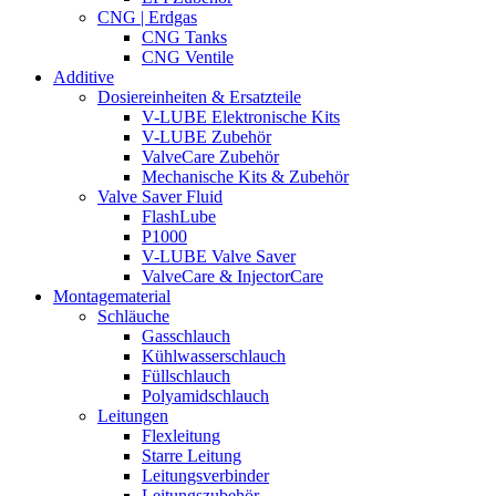
CNG | Erdgas
CNG Tanks
CNG Ventile
Additive
Dosiereinheiten & Ersatzteile
V-LUBE Elektronische Kits
V-LUBE Zubehör
ValveCare Zubehör
Mechanische Kits & Zubehör
Valve Saver Fluid
FlashLube
P1000
V-LUBE Valve Saver
ValveCare & InjectorCare
Montagematerial
Schläuche
Gasschlauch
Kühlwasserschlauch
Füllschlauch
Polyamidschlauch
Leitungen
Flexleitung
Starre Leitung
Leitungsverbinder
Leitungszubehör