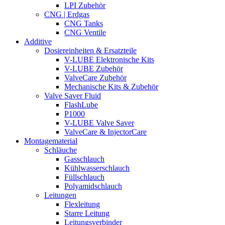
LPI Zubehör
CNG | Erdgas
CNG Tanks
CNG Ventile
Additive
Dosiereinheiten & Ersatzteile
V-LUBE Elektronische Kits
V-LUBE Zubehör
ValveCare Zubehör
Mechanische Kits & Zubehör
Valve Saver Fluid
FlashLube
P1000
V-LUBE Valve Saver
ValveCare & InjectorCare
Montagematerial
Schläuche
Gasschlauch
Kühlwasserschlauch
Füllschlauch
Polyamidschlauch
Leitungen
Flexleitung
Starre Leitung
Leitungsverbinder