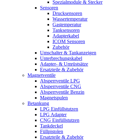
Spezialmodule & Stecker
Sensoren
Drucksensoren
Wassertemperatur
Gastemperatur
Tanksensoren
Adapterkabel
ICOM Sensoren
Zubehör
Umschalter & Tankanzeigen
Unterbrechungskabel
Adapter- & Umrüstsätze
Ersatzteile & Zubehör
Magnetventile
Absperrventile LPG
Absperrventile CNG
Absperrventile Benzin
Magnetspulen
Betankung
LPG Einfüllstutzen
LPG Adapter
CNG Einfüllstutzen
Tankdeckel
Füllpistolen
Ersatzteile & Zubehör