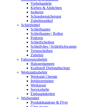
Vorbehandeln
Kleben & Abdichten
Isolieren
Schraubensicherung
Zubehörartikel
Schleifmittel
Schleifpapier
Schleifpapier | Rollen
Polieren
Schleifscheiben
Schleifvlies | Schleifschwamm
Trennscheiben
Zubehör
Fahrzeugzubehör
Halogenlampen
Kraftstoff Diebstahlschutz
Werkstattzubehör
Werkstatt Chemie
Injektorreiniger
Werkzeug
Servicehefte
Einbauplaketten
Werbemittel
Produktkataloge & Flyer
Give aways