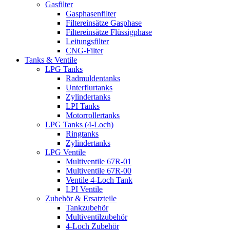
Gasfilter
Gasphasenfilter
Filtereinsätze Gasphase
Filtereinsätze Flüssigphase
Leitungsfilter
CNG-Filter
Tanks & Ventile
LPG Tanks
Radmuldentanks
Unterflurtanks
Zylindertanks
LPI Tanks
Motorrollertanks
LPG Tanks (4-Loch)
Ringtanks
Zylindertanks
LPG Ventile
Multiventile 67R-01
Multiventile 67R-00
Ventile 4-Loch Tank
LPI Ventile
Zubehör & Ersatzteile
Tankzubehör
Multiventilzubehör
4-Loch Zubehör