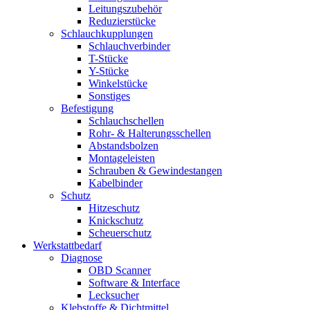
Leitungszubehör
Reduzierstücke
Schlauchkupplungen
Schlauchverbinder
T-Stücke
Y-Stücke
Winkelstücke
Sonstiges
Befestigung
Schlauchschellen
Rohr- & Halterungsschellen
Abstandsbolzen
Montageleisten
Schrauben & Gewindestangen
Kabelbinder
Schutz
Hitzeschutz
Knickschutz
Scheuerschutz
Werkstattbedarf
Diagnose
OBD Scanner
Software & Interface
Lecksucher
Klebstoffe & Dichtmittel