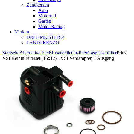
Zündkerzen
Auto
Motorrad
Garten
Motor Racing
Marken
DREHMEISTER®
LANDI RENZO
Startseite
Alternative Fuels
Ersatzteile
Gasfilter
Gasphasenfilter
Prins
VSI Keihin Filterset (16x12) - VSI Verdampfer, 1 Ausgang