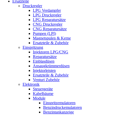
Ersatzteile
Druckregler
LPG Verdampfer
LPG Druckregler
LPG Reparatursätze
CNG Druckregler
CNG Reparatursätze
Pumpen (LPI)
Magnetspulen & Kerne
Ersatzteile & Zubehör
Einspritzung
Injektoren LPG/CNG
Reparatursätze
Einblasdüsen
Ansaugkrümmerdüsen
Injektorleisten
Ersatzteile & Zubehör
Venturi Zubehör
Elektronik
Steuergeräte
Kabelbäume
Module
Einspritzemulatoren
Benzindruckemulatoren
Benzintankanzeige