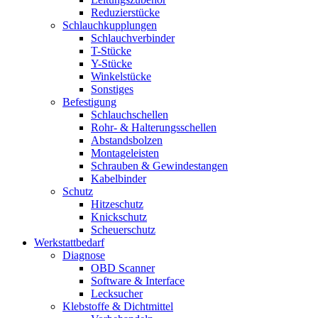
Reduzierstücke
Schlauchkupplungen
Schlauchverbinder
T-Stücke
Y-Stücke
Winkelstücke
Sonstiges
Befestigung
Schlauchschellen
Rohr- & Halterungsschellen
Abstandsbolzen
Montageleisten
Schrauben & Gewindestangen
Kabelbinder
Schutz
Hitzeschutz
Knickschutz
Scheuerschutz
Werkstattbedarf
Diagnose
OBD Scanner
Software & Interface
Lecksucher
Klebstoffe & Dichtmittel