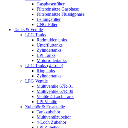
Gasphasenfilter
Filtereinsätze Gasphase
Filtereinsätze Flüssigphase
Leitungsfilter
CNG-Filter
Tanks & Ventile
LPG Tanks
Radmuldentanks
Unterflurtanks
Zylindertanks
LPI Tanks
Motorrollertanks
LPG Tanks (4-Loch)
Ringtanks
Zylindertanks
LPG Ventile
Multiventile 67R-01
Multiventile 67R-00
Ventile 4-Loch Tank
LPI Ventile
Zubehör & Ersatzteile
Tankzubehör
Multiventilzubehör
4-Loch Zubehör
LPI Zubehör