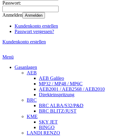
Passwort:
Anmelden
Anmelden
Kundenkonto erstellen
Passwort vergessen?
Kundenkonto erstellen
Menü
Gasanlagen
AEB
AEB Galileo
MP32 / MP48 / MP6C
AEB2001 / AEB2568 / AEB2010
Direkteinspritzung
BRC
BRC ALBA/S32/P&D
BRC BLITZ/JUST
KME
SKY JET
BINGO
LANDI RENZO