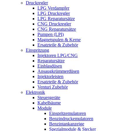
Druckregler
LPG Verdampfer
LPG Druckregler
LPG Reparatursätze
CNG Druckregler
CNG Reparatursätze
Pumpen (LPI)
Magnetspulen & Kerne
Ersatzteile & Zubehör
Einspritzung
Injektoren LPG/CNG
Reparatursätze
Einblasdüsen
Ansaugkrümmerdüsen
Injektorleisten
Ersatzteile & Zubehör
Venturi Zubehör
Elektronik
Steuergeräte
Kabelbäume
Module
Einspritzemulatoren
Benzindruckemulatoren
Benzintankanzeige
Spezialmodule & Stecker