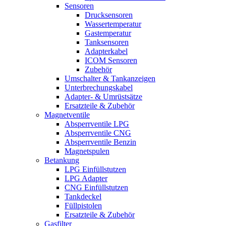
Sensoren
Drucksensoren
Wassertemperatur
Gastemperatur
Tanksensoren
Adapterkabel
ICOM Sensoren
Zubehör
Umschalter & Tankanzeigen
Unterbrechungskabel
Adapter- & Umrüstsätze
Ersatzteile & Zubehör
Magnetventile
Absperrventile LPG
Absperrventile CNG
Absperrventile Benzin
Magnetspulen
Betankung
LPG Einfüllstutzen
LPG Adapter
CNG Einfüllstutzen
Tankdeckel
Füllpistolen
Ersatzteile & Zubehör
Gasfilter