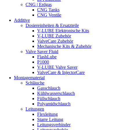
CNG | Erdgas
CNG Tanks
CNG Ventile
Additive
Dosiereinheiten & Ersatzteile
V-LUBE Elektronische Kits
V-LUBE Zubehör
ValveCare Zubehör
Mechanische Kits & Zubehör
Valve Saver Fluid
FlashLube
P1000
V-LUBE Valve Saver
ValveCare & InjectorCare
Montagematerial
Schläuche
Gasschlauch
Kühlwasserschlauch
Füllschlauch
Polyamidschlauch
Leitungen
Flexleitung
Starre Leitung
Leitungsverbinder
Leitungszubehör