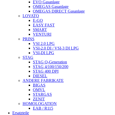
EVO Gasanlage
OMEGAS Gasanlage
OMEGAS DIRECT Gasanlage
LOVATO
E-GO
EASY FAST
SMART
VENTURI
PRINS
VSI 2.0 LPG
VSI-2.0 DI / VSI-3 DI LPG
VSI-DI LPG
STAG
STAG Q-Generation
STAG 4/100/150/200
STAG 400 DPI
DIESEL
ANDERE FABRIKATE
BIGAS
OMVL
STARGAS
ZENIT
HOMOLOGATION
EAB / R115
Ersatzteile