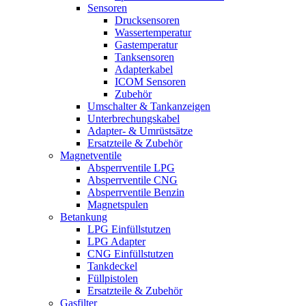
Sensoren
Drucksensoren
Wassertemperatur
Gastemperatur
Tanksensoren
Adapterkabel
ICOM Sensoren
Zubehör
Umschalter & Tankanzeigen
Unterbrechungskabel
Adapter- & Umrüstsätze
Ersatzteile & Zubehör
Magnetventile
Absperrventile LPG
Absperrventile CNG
Absperrventile Benzin
Magnetspulen
Betankung
LPG Einfüllstutzen
LPG Adapter
CNG Einfüllstutzen
Tankdeckel
Füllpistolen
Ersatzteile & Zubehör
Gasfilter