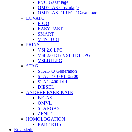
EVO Gasanlage
OMEGAS Gasanlage
OMEGAS DIRECT Gasanlage
LOVATO
E-GO
EASY FAST
SMART
VENTURI
PRINS
VSI 2.0 LPG
VSI-2.0 DI / VSI-3 DI LPG
VSI-DI LPG
STAG
STAG Q-Generation
STAG 4/100/150/200
STAG 400 DPI
DIESEL
ANDERE FABRIKATE
BIGAS
OMVL
STARGAS
ZENIT
HOMOLOGATION
EAB / R115
Ersatzteile