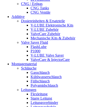
CNG | Erdgas
CNG Tanks
CNG Ventile
Additive
Dosiereinheiten & Ersatzteile
V-LUBE Elektronische Kits
V-LUBE Zubehör
ValveCare Zubehör
Mechanische Kits & Zubehör
Valve Saver Fluid
FlashLube
P1000
V-LUBE Valve Saver
ValveCare & InjectorCare
Montagematerial
Schläuche
Gasschlauch
Kühlwasserschlauch
Füllschlauch
Polyamidschlauch
Leitungen
Flexleitung
Starre Leitung
Leitungsverbinder
Leitungszubehör