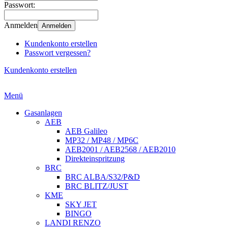
Passwort:
Anmelden
Anmelden
Kundenkonto erstellen
Passwort vergessen?
Kundenkonto erstellen
Menü
Gasanlagen
AEB
AEB Galileo
MP32 / MP48 / MP6C
AEB2001 / AEB2568 / AEB2010
Direkteinspritzung
BRC
BRC ALBA/S32/P&D
BRC BLITZ/JUST
KME
SKY JET
BINGO
LANDI RENZO