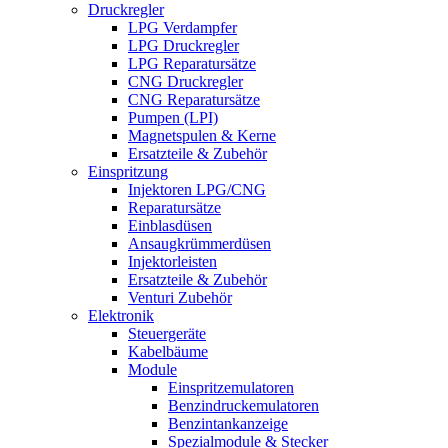
Druckregler
LPG Verdampfer
LPG Druckregler
LPG Reparatursätze
CNG Druckregler
CNG Reparatursätze
Pumpen (LPI)
Magnetspulen & Kerne
Ersatzteile & Zubehör
Einspritzung
Injektoren LPG/CNG
Reparatursätze
Einblasdüsen
Ansaugkrümmerdüsen
Injektorleisten
Ersatzteile & Zubehör
Venturi Zubehör
Elektronik
Steuergeräte
Kabelbäume
Module
Einspritzemulatoren
Benzindruckemulatoren
Benzintankanzeige
Spezialmodule & Stecker