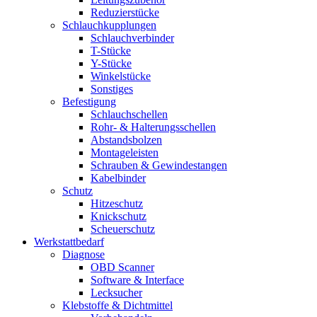
Reduzierstücke
Schlauchkupplungen
Schlauchverbinder
T-Stücke
Y-Stücke
Winkelstücke
Sonstiges
Befestigung
Schlauchschellen
Rohr- & Halterungsschellen
Abstandsbolzen
Montageleisten
Schrauben & Gewindestangen
Kabelbinder
Schutz
Hitzeschutz
Knickschutz
Scheuerschutz
Werkstattbedarf
Diagnose
OBD Scanner
Software & Interface
Lecksucher
Klebstoffe & Dichtmittel