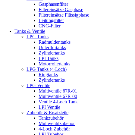
Gasphasenfilter
Filtereinsätze Gasphase
Filtereinsätze Flüssigphase
Leitungsfilter
CNG-Filter
Tanks & Ventile
LPG Tanks
Radmuldentanks
Unterflurtanks
Zylindertanks
LPI Tanks
Motorrollertanks
LPG Tanks (4-Loch)
Ringtanks
Zylindertanks
LPG Ventile
Multiventile 67R-01
Multiventile 67R-00
Ventile 4-Loch Tank
LPI Ventile
Zubehör & Ersatzteile
Tankzubehör
Multiventilzubehör
4-Loch Zubehör
LPI Zubehör