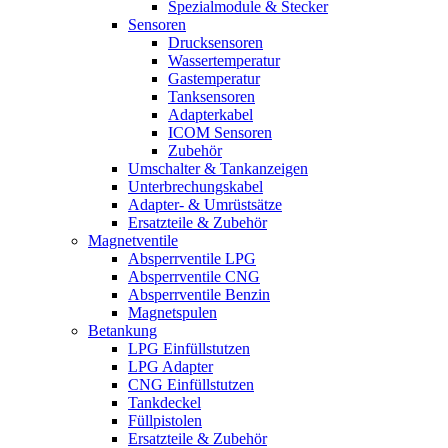
Spezialmodule & Stecker
Sensoren
Drucksensoren
Wassertemperatur
Gastemperatur
Tanksensoren
Adapterkabel
ICOM Sensoren
Zubehör
Umschalter & Tankanzeigen
Unterbrechungskabel
Adapter- & Umrüstsätze
Ersatzteile & Zubehör
Magnetventile
Absperrventile LPG
Absperrventile CNG
Absperrventile Benzin
Magnetspulen
Betankung
LPG Einfüllstutzen
LPG Adapter
CNG Einfüllstutzen
Tankdeckel
Füllpistolen
Ersatzteile & Zubehör