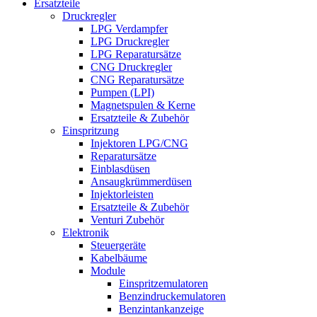
Ersatzteile
Druckregler
LPG Verdampfer
LPG Druckregler
LPG Reparatursätze
CNG Druckregler
CNG Reparatursätze
Pumpen (LPI)
Magnetspulen & Kerne
Ersatzteile & Zubehör
Einspritzung
Injektoren LPG/CNG
Reparatursätze
Einblasdüsen
Ansaugkrümmerdüsen
Injektorleisten
Ersatzteile & Zubehör
Venturi Zubehör
Elektronik
Steuergeräte
Kabelbäume
Module
Einspritzemulatoren
Benzindruckemulatoren
Benzintankanzeige