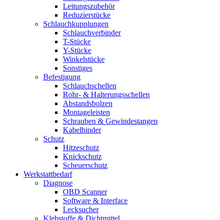
Leitungszubehör
Reduzierstücke
Schlauchkupplungen
Schlauchverbinder
T-Stücke
Y-Stücke
Winkelstücke
Sonstiges
Befestigung
Schlauchschellen
Rohr- & Halterungsschellen
Abstandsbolzen
Montageleisten
Schrauben & Gewindestangen
Kabelbinder
Schutz
Hitzeschutz
Knickschutz
Scheuerschutz
Werkstattbedarf
Diagnose
OBD Scanner
Software & Interface
Lecksucher
Klebstoffe & Dichtmittel