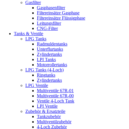
Gasfilter
Gasphasenfilter
Filtereinsätze Gasphase
Filtereinsätze Flüssigphase
Leitungsfilter
CNG-Filter
Tanks & Ventile
LPG Tanks
Radmuldentanks
Unterflurtanks
Zylindertanks
LPI Tanks
Motorrollertanks
LPG Tanks (4-Loch)
Ringtanks
Zylindertanks
LPG Ventile
Multiventile 67R-01
Multiventile 67R-00
Ventile 4-Loch Tank
LPI Ventile
Zubehör & Ersatzteile
Tankzubehör
Multiventilzubehör
4-Loch Zubehör