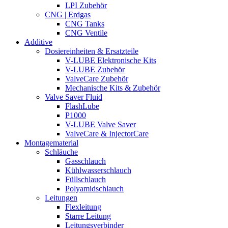
LPI Zubehör
CNG | Erdgas
CNG Tanks
CNG Ventile
Additive
Dosiereinheiten & Ersatzteile
V-LUBE Elektronische Kits
V-LUBE Zubehör
ValveCare Zubehör
Mechanische Kits & Zubehör
Valve Saver Fluid
FlashLube
P1000
V-LUBE Valve Saver
ValveCare & InjectorCare
Montagematerial
Schläuche
Gasschlauch
Kühlwasserschlauch
Füllschlauch
Polyamidschlauch
Leitungen
Flexleitung
Starre Leitung
Leitungsverbinder