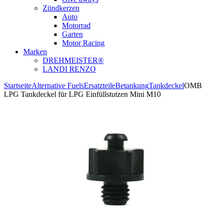
Zündkerzen
Auto
Motorrad
Garten
Motor Racing
Marken
DREHMEISTER®
LANDI RENZO
Startseite
Alternative Fuels
Ersatzteile
Betankung
Tankdeckel
OMB
LPG Tankdeckel für LPG Einfüllstutzen Mini M10