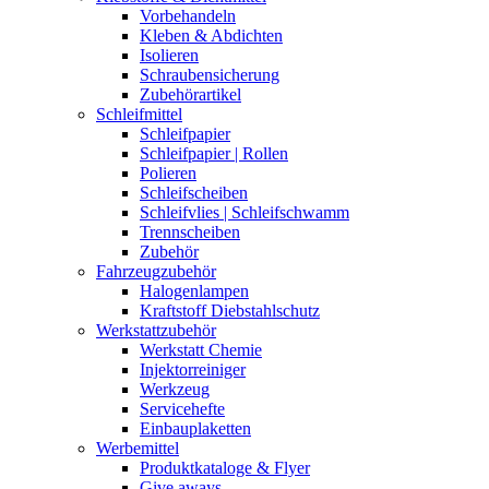
Vorbehandeln
Kleben & Abdichten
Isolieren
Schraubensicherung
Zubehörartikel
Schleifmittel
Schleifpapier
Schleifpapier | Rollen
Polieren
Schleifscheiben
Schleifvlies | Schleifschwamm
Trennscheiben
Zubehör
Fahrzeugzubehör
Halogenlampen
Kraftstoff Diebstahlschutz
Werkstattzubehör
Werkstatt Chemie
Injektorreiniger
Werkzeug
Servicehefte
Einbauplaketten
Werbemittel
Produktkataloge & Flyer
Give aways