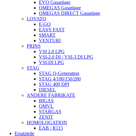
EVO Gasanlage
OMEGAS Gasanlage
OMEGAS DIRECT Gasanlage
LOVATO
E-GO
EASY FAST
SMART
VENTURI
PRINS
VSI 2.0 LPG
VSI-2.0 DI / VSI-3 DI LPG
VSI-DI LPG
STAG
STAG Q-Generation
STAG 4/100/150/200
STAG 400 DPI
DIESEL
ANDERE FABRIKATE
BIGAS
OMVL
STARGAS
ZENIT
HOMOLOGATION
EAB / R115
Ersatzteile