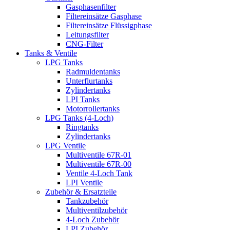
Gasphasenfilter
Filtereinsätze Gasphase
Filtereinsätze Flüssigphase
Leitungsfilter
CNG-Filter
Tanks & Ventile
LPG Tanks
Radmuldentanks
Unterflurtanks
Zylindertanks
LPI Tanks
Motorrollertanks
LPG Tanks (4-Loch)
Ringtanks
Zylindertanks
LPG Ventile
Multiventile 67R-01
Multiventile 67R-00
Ventile 4-Loch Tank
LPI Ventile
Zubehör & Ersatzteile
Tankzubehör
Multiventilzubehör
4-Loch Zubehör
LPI Zubehör