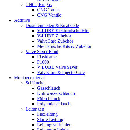
CNG | Erdgas
CNG Tanks
CNG Ventile
Additive
Dosiereinheiten & Ersatzteile
V-LUBE Elektronische Kits
V-LUBE Zubehör
ValveCare Zubehör
Mechanische Kits & Zubehör
Valve Saver Fluid
FlashLube
P1000
V-LUBE Valve Saver
ValveCare & InjectorCare
Montagematerial
Schläuche
Gasschlauch
Kühlwasserschlauch
Füllschlauch
Polyamidschlauch
Leitungen
Flexleitung
Starre Leitung
Leitungsverbinder
Leitungszubehör