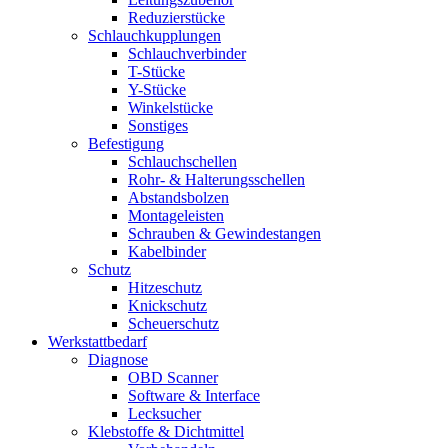
Reduzierstücke
Schlauchkupplungen
Schlauchverbinder
T-Stücke
Y-Stücke
Winkelstücke
Sonstiges
Befestigung
Schlauchschellen
Rohr- & Halterungsschellen
Abstandsbolzen
Montageleisten
Schrauben & Gewindestangen
Kabelbinder
Schutz
Hitzeschutz
Knickschutz
Scheuerschutz
Werkstattbedarf
Diagnose
OBD Scanner
Software & Interface
Lecksucher
Klebstoffe & Dichtmittel