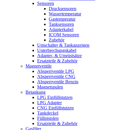
Sensoren
Drucksensoren
Wassertemperatur
Gastemperatur
Tanksensoren
Adapterkabel
ICOM Sensoren
Zubehör
Umschalter & Tankanzeigen
Unterbrechungskabel
Adapter- & Umrüstsätze
Ersatzteile & Zubehör
Magnetventile
Absperrventile LPG
Absperrventile CNG
Absperrventile Benzin
Magnetspulen
Betankung
LPG Einfüllstutzen
LPG Adapter
CNG Einfüllstutzen
Tankdeckel
Füllpistolen
Ersatzteile & Zubehör
Gasfilter