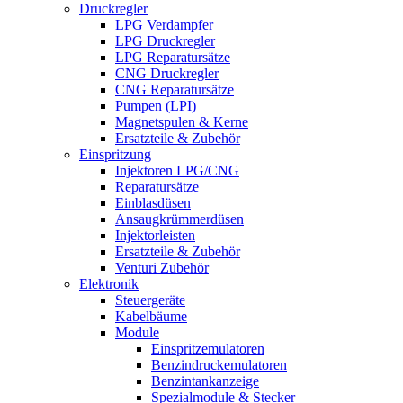
Druckregler
LPG Verdampfer
LPG Druckregler
LPG Reparatursätze
CNG Druckregler
CNG Reparatursätze
Pumpen (LPI)
Magnetspulen & Kerne
Ersatzteile & Zubehör
Einspritzung
Injektoren LPG/CNG
Reparatursätze
Einblasdüsen
Ansaugkrümmerdüsen
Injektorleisten
Ersatzteile & Zubehör
Venturi Zubehör
Elektronik
Steuergeräte
Kabelbäume
Module
Einspritzemulatoren
Benzindruckemulatoren
Benzintankanzeige
Spezialmodule & Stecker