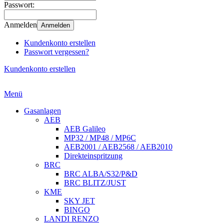
Passwort:
Anmelden
Anmelden
Kundenkonto erstellen
Passwort vergessen?
Kundenkonto erstellen
Menü
Gasanlagen
AEB
AEB Galileo
MP32 / MP48 / MP6C
AEB2001 / AEB2568 / AEB2010
Direkteinspritzung
BRC
BRC ALBA/S32/P&D
BRC BLITZ/JUST
KME
SKY JET
BINGO
LANDI RENZO