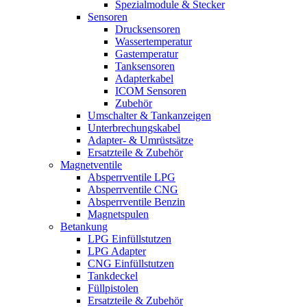
Spezialmodule & Stecker
Sensoren
Drucksensoren
Wassertemperatur
Gastemperatur
Tanksensoren
Adapterkabel
ICOM Sensoren
Zubehör
Umschalter & Tankanzeigen
Unterbrechungskabel
Adapter- & Umrüstsätze
Ersatzteile & Zubehör
Magnetventile
Absperrventile LPG
Absperrventile CNG
Absperrventile Benzin
Magnetspulen
Betankung
LPG Einfüllstutzen
LPG Adapter
CNG Einfüllstutzen
Tankdeckel
Füllpistolen
Ersatzteile & Zubehör