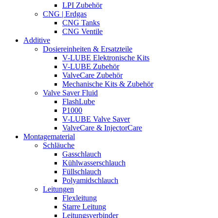
LPI Zubehör
CNG | Erdgas
CNG Tanks
CNG Ventile
Additive
Dosiereinheiten & Ersatzteile
V-LUBE Elektronische Kits
V-LUBE Zubehör
ValveCare Zubehör
Mechanische Kits & Zubehör
Valve Saver Fluid
FlashLube
P1000
V-LUBE Valve Saver
ValveCare & InjectorCare
Montagematerial
Schläuche
Gasschlauch
Kühlwasserschlauch
Füllschlauch
Polyamidschlauch
Leitungen
Flexleitung
Starre Leitung
Leitungsverbinder