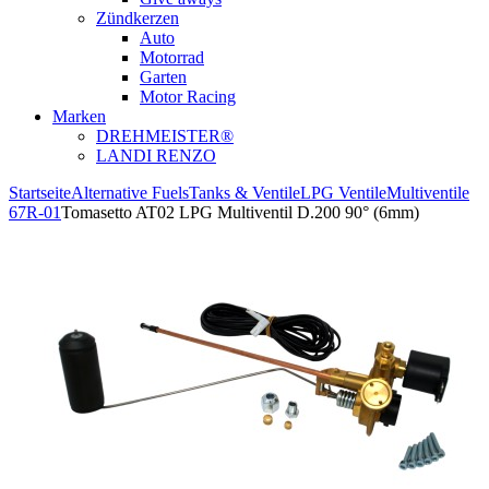
Zündkerzen
Auto
Motorrad
Garten
Motor Racing
Marken
DREHMEISTER®
LANDI RENZO
Startseite
Alternative Fuels
Tanks & Ventile
LPG Ventile
Multiventile
67R-01
Tomasetto AT02 LPG Multiventil D.200 90° (6mm)