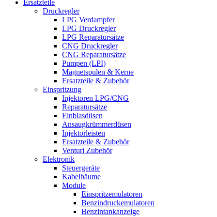
Ersatzteile
Druckregler
LPG Verdampfer
LPG Druckregler
LPG Reparatursätze
CNG Druckregler
CNG Reparatursätze
Pumpen (LPI)
Magnetspulen & Kerne
Ersatzteile & Zubehör
Einspritzung
Injektoren LPG/CNG
Reparatursätze
Einblasdüsen
Ansaugkrümmerdüsen
Injektorleisten
Ersatzteile & Zubehör
Venturi Zubehör
Elektronik
Steuergeräte
Kabelbäume
Module
Einspritzemulatoren
Benzindruckemulatoren
Benzintankanzeige