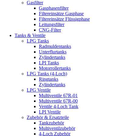
Gasfilter
Gasphasenfilter
Filtereinsätze Gasphase
Filtereinsätze Flüssigphase
Leitungsfilter
CNG-Filter
Tanks & Ventile
LPG Tanks
Radmuldentanks
Unterflurtanks
Zylindertanks
LPI Tanks
Motorrollertanks
LPG Tanks (4-Loch)
Ringtanks
Zylindertanks
LPG Ventile
Multiventile 67R-01
Multiventile 67R-00
Ventile 4-Loch Tank
LPI Ventile
Zubehör & Ersatzteile
Tankzubehör
Multiventilzubehör
4-Loch Zubehör