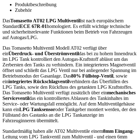
Produktbeschreibung
Zubehör
Das
Tomasetto AT02 LPG Multiventil
ist nach europäischem
Standard
ECE 67R-01
homologiert. Es erfüllt wichtige technische
und sicherheitsrelevante Funktionen beim Betrieb von Fahrzeugen
auf Autogas/LPG.
Das Tomasetto Multiventil Modell AT02 verfügt über
ein
Überdruck- und Überströmventil
das bei zu hohem Innendruck
im LPG Tank kontrolliert den Autogas-Kraftstoff ablässt um das
Zerbersten den Tanks zu verhindern. Ein integrierteres Magnetventil
öffnet und schließt das LPG Ventil nur bei anliegender Spannung im
Betriebsmodus der Gasanlage. Das
80% Füllstop-Ventil
, sowie
ein
integriertes Rückschlagventil
verhindern das Überfüllen des
LPG Tanks, sowie den Rückfluss des getankten LPG Kraftstoffes.
Das Tomasetto Multiventil verfügt zusätzlich über ein
mechanisches
Serviceventil
das ein kontrolliertes Ablassen des Tankinhaltes im
Service- oder Wartungsfall ermöglicht. Auf dem Multiventilgehäuse
kann ein
LPG Tanksensor
oder Tankgeber montiert werden, der den
Füllstand des Gastanks an die LPG Tankanzeige im
Fahrzeuginneren übermittelt.
Standardmäßig haben alle AT02 Multiventile einem
8mm Eingang
-
Leitung vom LPG Tankventil zum Multiventil - und einen 6mm