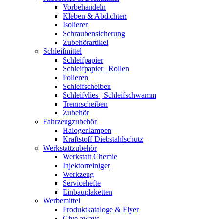
Vorbehandeln
Kleben & Abdichten
Isolieren
Schraubensicherung
Zubehörartikel
Schleifmittel
Schleifpapier
Schleifpapier | Rollen
Polieren
Schleifscheiben
Schleifvlies | Schleifschwamm
Trennscheiben
Zubehör
Fahrzeugzubehör
Halogenlampen
Kraftstoff Diebstahlschutz
Werkstattzubehör
Werkstatt Chemie
Injektorreiniger
Werkzeug
Servicehefte
Einbauplaketten
Werbemittel
Produktkataloge & Flyer
Give aways