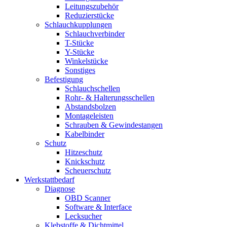
Leitungszubehör
Reduzierstücke
Schlauchkupplungen
Schlauchverbinder
T-Stücke
Y-Stücke
Winkelstücke
Sonstiges
Befestigung
Schlauchschellen
Rohr- & Halterungsschellen
Abstandsbolzen
Montageleisten
Schrauben & Gewindestangen
Kabelbinder
Schutz
Hitzeschutz
Knickschutz
Scheuerschutz
Werkstattbedarf
Diagnose
OBD Scanner
Software & Interface
Lecksucher
Klebstoffe & Dichtmittel