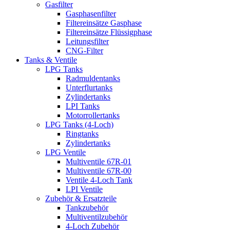
Gasfilter
Gasphasenfilter
Filtereinsätze Gasphase
Filtereinsätze Flüssigphase
Leitungsfilter
CNG-Filter
Tanks & Ventile
LPG Tanks
Radmuldentanks
Unterflurtanks
Zylindertanks
LPI Tanks
Motorrollertanks
LPG Tanks (4-Loch)
Ringtanks
Zylindertanks
LPG Ventile
Multiventile 67R-01
Multiventile 67R-00
Ventile 4-Loch Tank
LPI Ventile
Zubehör & Ersatzteile
Tankzubehör
Multiventilzubehör
4-Loch Zubehör