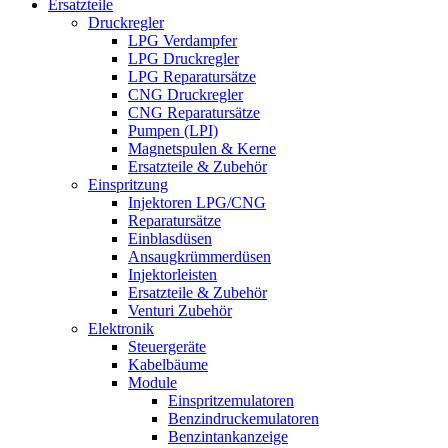
Ersatzteile
Druckregler
LPG Verdampfer
LPG Druckregler
LPG Reparatursätze
CNG Druckregler
CNG Reparatursätze
Pumpen (LPI)
Magnetspulen & Kerne
Ersatzteile & Zubehör
Einspritzung
Injektoren LPG/CNG
Reparatursätze
Einblasdüsen
Ansaugkrümmerdüsen
Injektorleisten
Ersatzteile & Zubehör
Venturi Zubehör
Elektronik
Steuergeräte
Kabelbäume
Module
Einspritzemulatoren
Benzindruckemulatoren
Benzintankanzeige