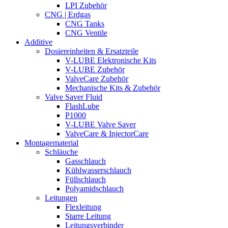
LPI Zubehör
CNG | Erdgas
CNG Tanks
CNG Ventile
Additive
Dosiereinheiten & Ersatzteile
V-LUBE Elektronische Kits
V-LUBE Zubehör
ValveCare Zubehör
Mechanische Kits & Zubehör
Valve Saver Fluid
FlashLube
P1000
V-LUBE Valve Saver
ValveCare & InjectorCare
Montagematerial
Schläuche
Gasschlauch
Kühlwasserschlauch
Füllschlauch
Polyamidschlauch
Leitungen
Flexleitung
Starre Leitung
Leitungsverbinder