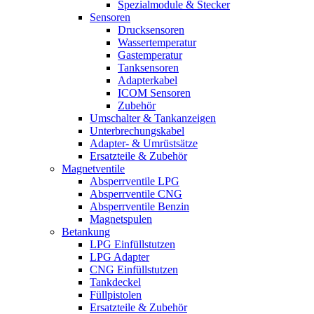
Spezialmodule & Stecker
Sensoren
Drucksensoren
Wassertemperatur
Gastemperatur
Tanksensoren
Adapterkabel
ICOM Sensoren
Zubehör
Umschalter & Tankanzeigen
Unterbrechungskabel
Adapter- & Umrüstsätze
Ersatzteile & Zubehör
Magnetventile
Absperrventile LPG
Absperrventile CNG
Absperrventile Benzin
Magnetspulen
Betankung
LPG Einfüllstutzen
LPG Adapter
CNG Einfüllstutzen
Tankdeckel
Füllpistolen
Ersatzteile & Zubehör