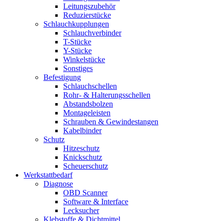
Leitungszubehör
Reduzierstücke
Schlauchkupplungen
Schlauchverbinder
T-Stücke
Y-Stücke
Winkelstücke
Sonstiges
Befestigung
Schlauchschellen
Rohr- & Halterungsschellen
Abstandsbolzen
Montageleisten
Schrauben & Gewindestangen
Kabelbinder
Schutz
Hitzeschutz
Knickschutz
Scheuerschutz
Werkstattbedarf
Diagnose
OBD Scanner
Software & Interface
Lecksucher
Klebstoffe & Dichtmittel