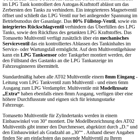
im LPG Tank kontrolliert den Autogas-Kraftstoff ablässt um das
Zerbersten den Tanks zu verhindern. Ein integrierteres Magnetventil
öffnet und schließt das LPG Ventil nur bei anliegender Spannung im
Betriebsmodus der Gasanlage. Das
80% Füllstop-Ventil
, sowie ein
integriertes Rückschlagventil
verhindern das Überfüllen des LPG
Tanks, sowie den Rückfluss des getankten LPG Kraftstoffes. Das
Tomasetto Multiventil verfügt zusätzlich über ein
mechanisches
Serviceventil
das ein kontrolliertes Ablassen des Tankinhaltes im
Service- oder Wartungsfall ermöglicht. Auf dem Multiventilgehäuse
kann ein
LPG Tanksensor
oder Tankgeber montiert werden, der
den Füllstand des Gastanks an die LPG Tankanzeige im
Fahrzeuginneren übermittelt.
Standardmäßig haben alle AT02 Multiventile einem
8mm Eingang
-
Leitung vom LPG Tankventil zum Multiventil - und einen 6mm
Ausgang zum LPG Verdampfer. Multiventile mit
Modellzusatz
„Extra“
haben ebenfalls einen 8mm Ausgang, verfügen über eine
höhere Durchflussrate und eignen sich für leistungsstarke
Fahrzeuge.
Tomasetto Multiventile für Zylindertanks werden in einem
Einbauwinkel von 30° montiert. Die Modellbezeichnung des AT02
Multiventils gibt immer den Durchmesser, abgekürzt durch „D.“ und
den Einbauwinkel als Gradzahl an „30°“ . Anhand dieser Angaben
finden Sie am einfachsten das passende Multiventil zu Ihrem