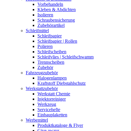
Vorbehandeln
Kleben & Abdichten
Isolieren
Schraubensicherung
Zubehörartikel
Schleifmittel
Schleifpapier
Schleifpapier | Rollen
Polieren
Schleifscheiben
Schleifvlies | Schleifschwamm
Trennscheiben
Zubehör
Fahrzeugzubehör
Halogenlampen
Kraftstoff Diebstahlschutz
Werkstattzubehör
Werkstatt Chemie
Injektorreiniger
Werkzeug
Servicehefte
Einbauplaketten
Werbemittel
Produktkataloge & Flyer
Give aways