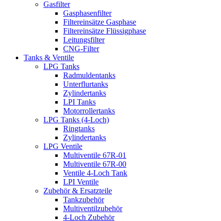
Gasfilter
Gasphasenfilter
Filtereinsätze Gasphase
Filtereinsätze Flüssigphase
Leitungsfilter
CNG-Filter
Tanks & Ventile
LPG Tanks
Radmuldentanks
Unterflurtanks
Zylindertanks
LPI Tanks
Motorrollertanks
LPG Tanks (4-Loch)
Ringtanks
Zylindertanks
LPG Ventile
Multiventile 67R-01
Multiventile 67R-00
Ventile 4-Loch Tank
LPI Ventile
Zubehör & Ersatzteile
Tankzubehör
Multiventilzubehör
4-Loch Zubehör