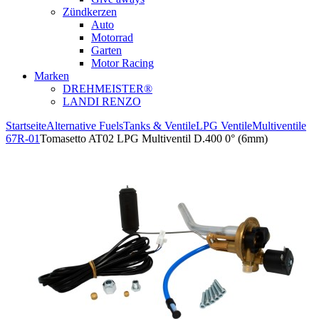
Zündkerzen
Auto
Motorrad
Garten
Motor Racing
Marken
DREHMEISTER®
LANDI RENZO
Startseite
Alternative Fuels
Tanks & Ventile
LPG Ventile
Multiventile
67R-01
Tomasetto AT02 LPG Multiventil D.400 0° (6mm)