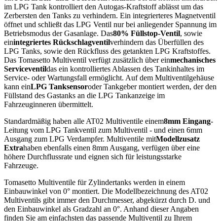
im LPG Tank kontrolliert den Autogas-Kraftstoff ablässt um das
Zerbersten den Tanks zu verhindern. Ein integrierteres Magnetventil
öffnet und schließt das LPG Ventil nur bei anliegender Spannung im
Betriebsmodus der Gasanlage. Das
80% Füllstop-Ventil
, sowie
ein
integriertes Rückschlagventil
verhindern das Überfüllen des
LPG Tanks, sowie den Rückfluss des getankten LPG Kraftstoffes.
Das Tomasetto Multiventil verfügt zusätzlich über ein
mechanisches
Serviceventil
das ein kontrolliertes Ablassen des Tankinhaltes im
Service- oder Wartungsfall ermöglicht. Auf dem Multiventilgehäuse
kann ein
LPG Tanksensor
oder Tankgeber montiert werden, der den
Füllstand des Gastanks an die LPG Tankanzeige im
Fahrzeuginneren übermittelt.
Standardmäßig haben alle AT02 Multiventile einem
8mm Eingang
-
Leitung vom LPG Tankventil zum Multiventil - und einen 6mm
Ausgang zum LPG Verdampfer. Multiventile mit
Modellzusatz
Extra
haben ebenfalls einen 8mm Ausgang, verfügen über eine
höhere Durchflussrate und eignen sich für leistungsstarke
Fahrzeuge.
Tomasetto Multiventile für Zylindertanks werden in einem
Einbauwinkel von 0° montiert. Die Modellbezeichnung des AT02
Multiventils gibt immer den Durchmesser, abgekürzt durch D. und
den Einbauwinkel als Gradzahl an 0°. Anhand dieser Angaben
finden Sie am einfachsten das passende Multiventil zu Ihrem