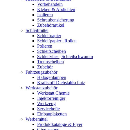
Vorbehandeln
Kleben & Abdichten
Isolieren
Schraubensicherung
Zubehörartikel
Schleifmittel
Schleifpapier
Schleifpapier | Rollen
Polieren
Schleifscheiben
Schleifvlies | Schleifschwamm
Trennscheiben
Zubehör
Fahrzeugzubehör
Halogenlampen
Kraftstoff Diebstahlschutz
Werkstattzubehör
Werkstatt Chemie
Injektorreiniger
Werkzeug
Servicehefte
Einbauplaketten
Werbemittel
Produktkataloge & Flyer
Give aways