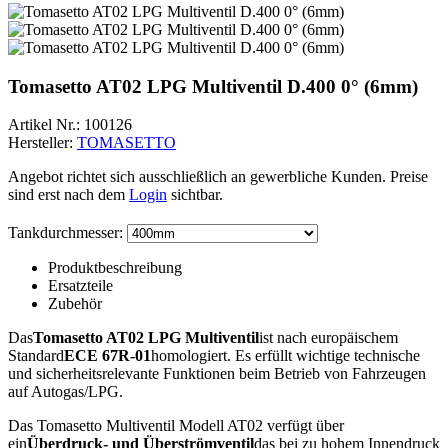
Tomasetto AT02 LPG Multiventil D.400 0° (6mm)
Artikel Nr.:
100126
Hersteller:
TOMASETTO
Angebot richtet sich ausschließlich an gewerbliche Kunden. Preise
sind erst nach dem
Login
sichtbar.
Tankdurchmesser:
Produktbeschreibung
Ersatzteile
Zubehör
Das
Tomasetto AT02 LPG Multiventil
ist nach europäischem
Standard
ECE 67R-01
homologiert. Es erfüllt wichtige technische
und sicherheitsrelevante Funktionen beim Betrieb von Fahrzeugen
auf Autogas/LPG.
Das Tomasetto Multiventil Modell AT02 verfügt über
ein
Überdruck- und Überströmventil
das bei zu hohem Innendruck