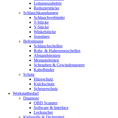
Leitungszubehör
Reduzierstücke
Schlauchkupplungen
Schlauchverbinder
T-Stücke
Y-Stücke
Winkelstücke
Sonstiges
Befestigung
Schlauchschellen
Rohr- & Halterungsschellen
Abstandsbolzen
Montageleisten
Schrauben & Gewindestangen
Kabelbinder
Schutz
Hitzeschutz
Knickschutz
Scheuerschutz
Werkstattbedarf
Diagnose
OBD Scanner
Software & Interface
Lecksucher
Klebstoffe & Dichtmittel