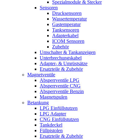
Spezialmodule & Stecker
Sensoren
Drucksensoren
Wassertemperatur
Gastemperatur
Tanksensoren
Adapterkabel
ICOM Sensoren
Zubehör
Umschalter & Tankanzeigen
Unterbrechungskabel
Adapter- & Umrüstsätze
Ersatzteile & Zubehör
Magnetventile
Absperrventile LPG
Absperrventile CNG
Absperrventile Benzin
Magnetspulen
Betankung
LPG Einfüllstutzen
LPG Adapter
CNG Einfüllstutzen
Tankdeckel
Füllpistolen
Ersatzteile & Zubehör