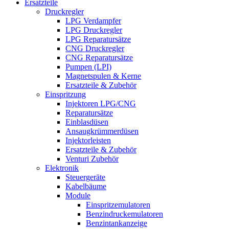
Ersatzteile
Druckregler
LPG Verdampfer
LPG Druckregler
LPG Reparatursätze
CNG Druckregler
CNG Reparatursätze
Pumpen (LPI)
Magnetspulen & Kerne
Ersatzteile & Zubehör
Einspritzung
Injektoren LPG/CNG
Reparatursätze
Einblasdüsen
Ansaugkrümmerdüsen
Injektorleisten
Ersatzteile & Zubehör
Venturi Zubehör
Elektronik
Steuergeräte
Kabelbäume
Module
Einspritzemulatoren
Benzindruckemulatoren
Benzintankanzeige