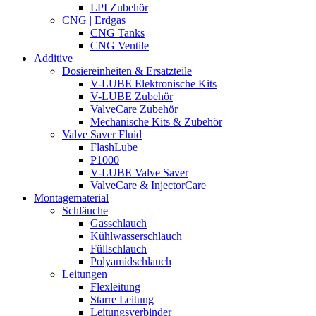
LPI Zubehör
CNG | Erdgas
CNG Tanks
CNG Ventile
Additive
Dosiereinheiten & Ersatzteile
V-LUBE Elektronische Kits
V-LUBE Zubehör
ValveCare Zubehör
Mechanische Kits & Zubehör
Valve Saver Fluid
FlashLube
P1000
V-LUBE Valve Saver
ValveCare & InjectorCare
Montagematerial
Schläuche
Gasschlauch
Kühlwasserschlauch
Füllschlauch
Polyamidschlauch
Leitungen
Flexleitung
Starre Leitung
Leitungsverbinder