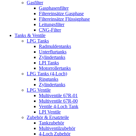
Gasfilter
Gasphasenfilter
Filtereinsätze Gasphase
Filtereinsätze Flüssigphase
Leitungsfilter
CNG-Filter
Tanks & Ventile
LPG Tanks
Radmuldentanks
Unterflurtanks
Zylindertanks
LPI Tanks
Motorrollertanks
LPG Tanks (4-Loch)
Ringtanks
Zylindertanks
LPG Ventile
Multiventile 67R-01
Multiventile 67R-00
Ventile 4-Loch Tank
LPI Ventile
Zubehör & Ersatzteile
Tankzubehör
Multiventilzubehör
4-Loch Zubehör