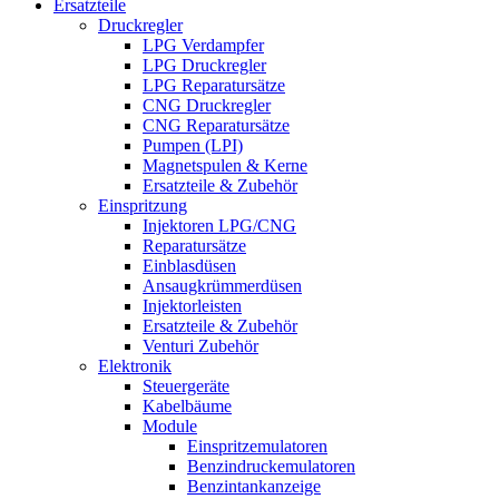
Ersatzteile
Druckregler
LPG Verdampfer
LPG Druckregler
LPG Reparatursätze
CNG Druckregler
CNG Reparatursätze
Pumpen (LPI)
Magnetspulen & Kerne
Ersatzteile & Zubehör
Einspritzung
Injektoren LPG/CNG
Reparatursätze
Einblasdüsen
Ansaugkrümmerdüsen
Injektorleisten
Ersatzteile & Zubehör
Venturi Zubehör
Elektronik
Steuergeräte
Kabelbäume
Module
Einspritzemulatoren
Benzindruckemulatoren
Benzintankanzeige