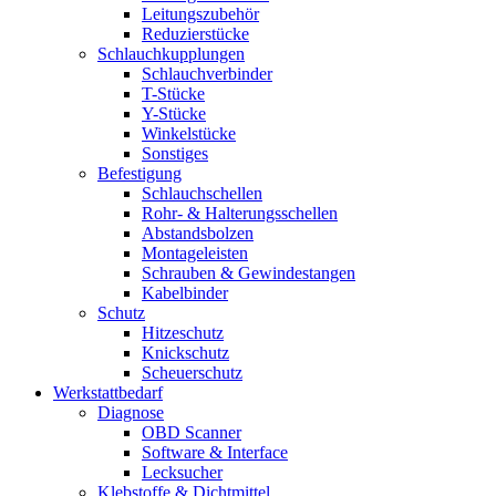
Leitungszubehör
Reduzierstücke
Schlauchkupplungen
Schlauchverbinder
T-Stücke
Y-Stücke
Winkelstücke
Sonstiges
Befestigung
Schlauchschellen
Rohr- & Halterungsschellen
Abstandsbolzen
Montageleisten
Schrauben & Gewindestangen
Kabelbinder
Schutz
Hitzeschutz
Knickschutz
Scheuerschutz
Werkstattbedarf
Diagnose
OBD Scanner
Software & Interface
Lecksucher
Klebstoffe & Dichtmittel