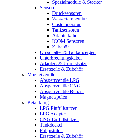
Spezialmodule & Stecker
Sensoren
Drucksensoren
Wassertemperatur
Gastemperatur
Tanksensoren
Adapterkabel
ICOM Sensoren
Zubehör
Umschalter & Tankanzeigen
Unterbrechungskabel
Adapter- & Umrüstsätze
Ersatzteile & Zubehör
Magnetventile
Absperrventile LPG
Absperrventile CNG
Absperrventile Benzin
Magnetspulen
Betankung
LPG Einfüllstutzen
LPG Adapter
CNG Einfüllstutzen
Tankdeckel
Füllpistolen
Ersatzteile & Zubehör