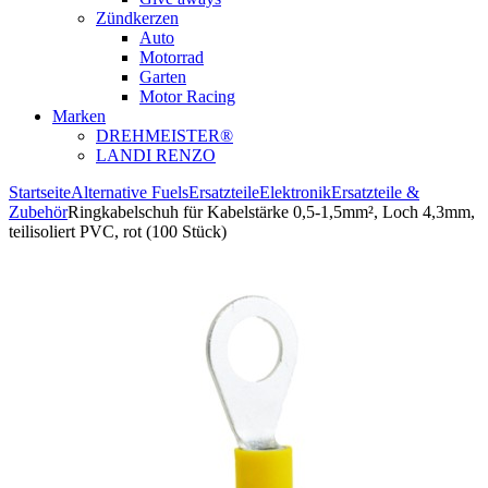
Zündkerzen
Auto
Motorrad
Garten
Motor Racing
Marken
DREHMEISTER®
LANDI RENZO
Startseite
Alternative Fuels
Ersatzteile
Elektronik
Ersatzteile &
Zubehör
Ringkabelschuh für Kabelstärke 0,5-1,5mm², Loch 4,3mm,
teilisoliert PVC, rot (100 Stück)