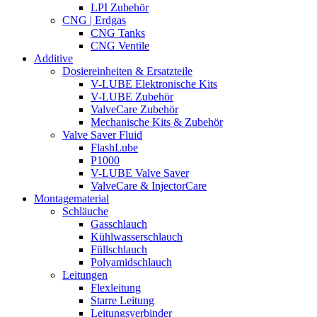
LPI Zubehör
CNG | Erdgas
CNG Tanks
CNG Ventile
Additive
Dosiereinheiten & Ersatzteile
V-LUBE Elektronische Kits
V-LUBE Zubehör
ValveCare Zubehör
Mechanische Kits & Zubehör
Valve Saver Fluid
FlashLube
P1000
V-LUBE Valve Saver
ValveCare & InjectorCare
Montagematerial
Schläuche
Gasschlauch
Kühlwasserschlauch
Füllschlauch
Polyamidschlauch
Leitungen
Flexleitung
Starre Leitung
Leitungsverbinder