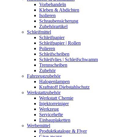
Vorbehandeln
Kleben & Abdichten
Isolieren
Schraubensicherung
Zubehörartikel
Schleifmittel
Schleifpapier
Schleifpapier | Rollen
Polieren
Schleifscheiben
Schleifvlies | Schleifschwamm
Trennscheiben
Zubehör
Fahrzeugzubehör
Halogenlampen
Kraftstoff Diebstahlschutz
Werkstattzubehör
Werkstatt Chemie
Injektorreiniger
Werkzeug
Servicehefte
Einbauplaketten
Werbemittel
Produktkataloge & Flyer
Give aways