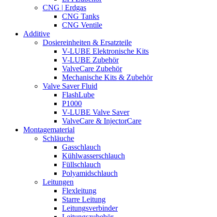
CNG | Erdgas
CNG Tanks
CNG Ventile
Additive
Dosiereinheiten & Ersatzteile
V-LUBE Elektronische Kits
V-LUBE Zubehör
ValveCare Zubehör
Mechanische Kits & Zubehör
Valve Saver Fluid
FlashLube
P1000
V-LUBE Valve Saver
ValveCare & InjectorCare
Montagematerial
Schläuche
Gasschlauch
Kühlwasserschlauch
Füllschlauch
Polyamidschlauch
Leitungen
Flexleitung
Starre Leitung
Leitungsverbinder
Leitungszubehör