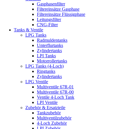
Gasphasenfilter
Filtereinsätze Gasphase
Filtereinsätze Flüssigphase
Leitungsfilter
CNG-Filter
Tanks & Ventile
LPG Tanks
Radmuldentanks
Unterflurtanks
Zylindertanks
LPI Tanks
Motorrollertanks
LPG Tanks (4-Loch)
Ringtanks
Zylindertanks
LPG Ventile
Multiventile 67R-01
Multiventile 67R-00
Ventile 4-Loch Tank
LPI Ventile
Zubehör & Ersatzteile
Tankzubehör
Multiventilzubehör
4-Loch Zubehör
LPI Zubehör