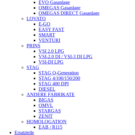
EVO Gasanlage
OMEGAS Gasanlage
OMEGAS DIRECT Gasanlage
LOVATO
E-GO
EASY FAST
SMART
VENTURI
PRINS
VSI 2.0 LPG
VSI-2.0 DI / VSI-3 DI LPG
VSI-DI LPG
STAG
STAG Q-Generation
STAG 4/100/150/200
STAG 400 DPI
DIESEL
ANDERE FABRIKATE
BIGAS
OMVL
STARGAS
ZENIT
HOMOLOGATION
EAB / R115
Ersatzteile