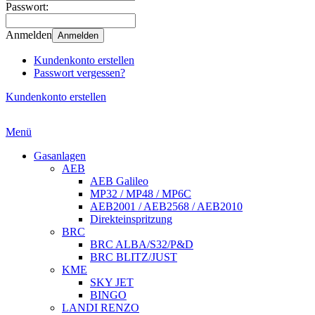
Passwort:
Anmelden
Anmelden
Kundenkonto erstellen
Passwort vergessen?
Kundenkonto erstellen
Menü
Gasanlagen
AEB
AEB Galileo
MP32 / MP48 / MP6C
AEB2001 / AEB2568 / AEB2010
Direkteinspritzung
BRC
BRC ALBA/S32/P&D
BRC BLITZ/JUST
KME
SKY JET
BINGO
LANDI RENZO