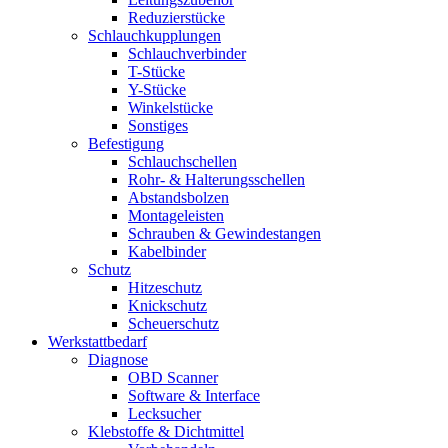
Reduzierstücke
Schlauchkupplungen
Schlauchverbinder
T-Stücke
Y-Stücke
Winkelstücke
Sonstiges
Befestigung
Schlauchschellen
Rohr- & Halterungsschellen
Abstandsbolzen
Montageleisten
Schrauben & Gewindestangen
Kabelbinder
Schutz
Hitzeschutz
Knickschutz
Scheuerschutz
Werkstattbedarf
Diagnose
OBD Scanner
Software & Interface
Lecksucher
Klebstoffe & Dichtmittel