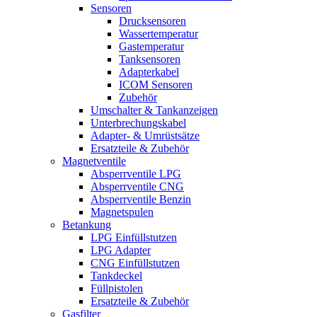
Sensoren
Drucksensoren
Wassertemperatur
Gastemperatur
Tanksensoren
Adapterkabel
ICOM Sensoren
Zubehör
Umschalter & Tankanzeigen
Unterbrechungskabel
Adapter- & Umrüstsätze
Ersatzteile & Zubehör
Magnetventile
Absperrventile LPG
Absperrventile CNG
Absperrventile Benzin
Magnetspulen
Betankung
LPG Einfüllstutzen
LPG Adapter
CNG Einfüllstutzen
Tankdeckel
Füllpistolen
Ersatzteile & Zubehör
Gasfilter