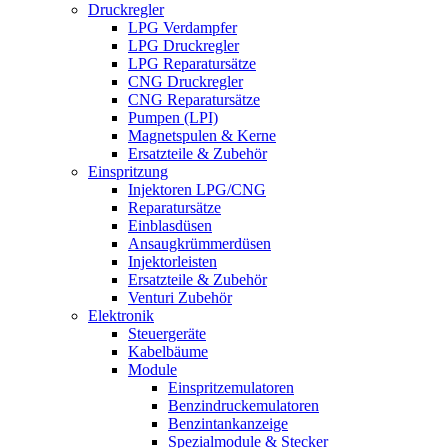
Druckregler
LPG Verdampfer
LPG Druckregler
LPG Reparatursätze
CNG Druckregler
CNG Reparatursätze
Pumpen (LPI)
Magnetspulen & Kerne
Ersatzteile & Zubehör
Einspritzung
Injektoren LPG/CNG
Reparatursätze
Einblasdüsen
Ansaugkrümmerdüsen
Injektorleisten
Ersatzteile & Zubehör
Venturi Zubehör
Elektronik
Steuergeräte
Kabelbäume
Module
Einspritzemulatoren
Benzindruckemulatoren
Benzintankanzeige
Spezialmodule & Stecker