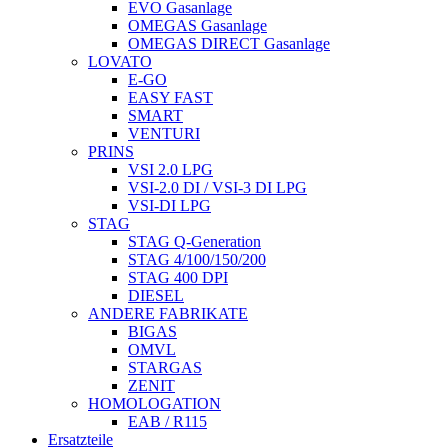
EVO Gasanlage
OMEGAS Gasanlage
OMEGAS DIRECT Gasanlage
LOVATO
E-GO
EASY FAST
SMART
VENTURI
PRINS
VSI 2.0 LPG
VSI-2.0 DI / VSI-3 DI LPG
VSI-DI LPG
STAG
STAG Q-Generation
STAG 4/100/150/200
STAG 400 DPI
DIESEL
ANDERE FABRIKATE
BIGAS
OMVL
STARGAS
ZENIT
HOMOLOGATION
EAB / R115
Ersatzteile