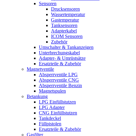
Sensoren
Drucksensoren
Wassertemperatur
Gastemperatur
Tanksensoren
Adapterkabel
ICOM Sensoren
Zubehör
Umschalter & Tankanzeigen
Unterbrechungskabel
Adapter- & Umrüstsätze
Ersatzteile & Zubehör
Magnetventile
Absperrventile LPG
Absperrventile CNG
Absperrventile Benzin
Magnetspulen
Betankung
LPG Einfüllstutzen
LPG Adapter
CNG Einfüllstutzen
Tankdeckel
Füllpistolen
Ersatzteile & Zubehör
Gasfilter