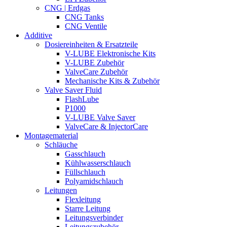
CNG | Erdgas
CNG Tanks
CNG Ventile
Additive
Dosiereinheiten & Ersatzteile
V-LUBE Elektronische Kits
V-LUBE Zubehör
ValveCare Zubehör
Mechanische Kits & Zubehör
Valve Saver Fluid
FlashLube
P1000
V-LUBE Valve Saver
ValveCare & InjectorCare
Montagematerial
Schläuche
Gasschlauch
Kühlwasserschlauch
Füllschlauch
Polyamidschlauch
Leitungen
Flexleitung
Starre Leitung
Leitungsverbinder
Leitungszubehör