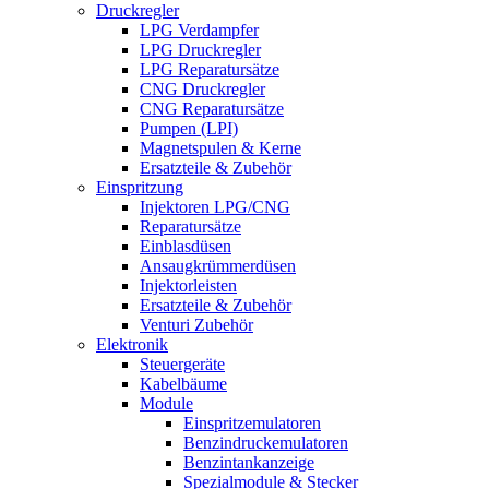
Druckregler
LPG Verdampfer
LPG Druckregler
LPG Reparatursätze
CNG Druckregler
CNG Reparatursätze
Pumpen (LPI)
Magnetspulen & Kerne
Ersatzteile & Zubehör
Einspritzung
Injektoren LPG/CNG
Reparatursätze
Einblasdüsen
Ansaugkrümmerdüsen
Injektorleisten
Ersatzteile & Zubehör
Venturi Zubehör
Elektronik
Steuergeräte
Kabelbäume
Module
Einspritzemulatoren
Benzindruckemulatoren
Benzintankanzeige
Spezialmodule & Stecker