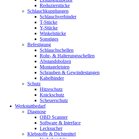
Reduzierstücke
Schlauchkupplungen
Schlauchverbinder
T-Stücke
Y-Stücke
Winkelstücke
Sonstiges
Befestigung
Schlauchschellen
Rohr- & Halterungsschellen
Abstandsbolzen
Montageleisten
Schrauben & Gewindestangen
Kabelbinder
Schutz
Hitzeschutz
Knickschutz
Scheuerschutz
Werkstattbedarf
Diagnose
OBD Scanner
Software & Interface
Lecksucher
Klebstoffe & Dichtmittel