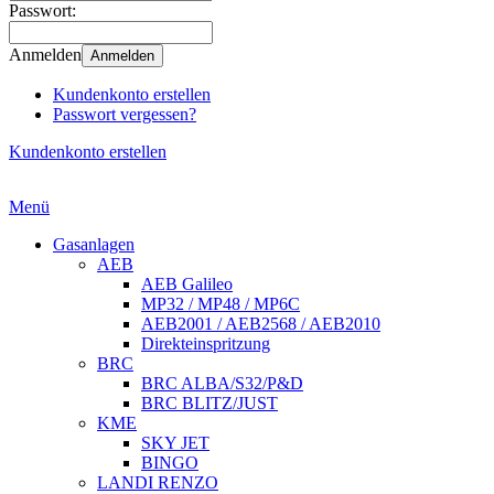
Passwort:
Anmelden
Anmelden
Kundenkonto erstellen
Passwort vergessen?
Kundenkonto erstellen
Menü
Gasanlagen
AEB
AEB Galileo
MP32 / MP48 / MP6C
AEB2001 / AEB2568 / AEB2010
Direkteinspritzung
BRC
BRC ALBA/S32/P&D
BRC BLITZ/JUST
KME
SKY JET
BINGO
LANDI RENZO