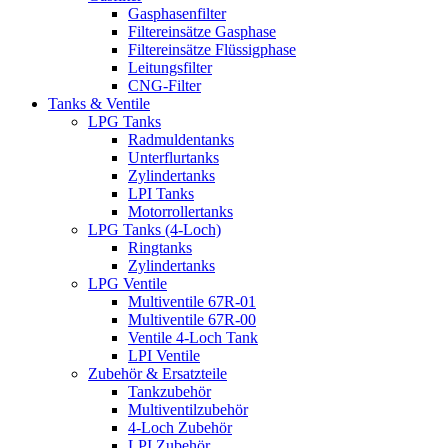
Gasphasenfilter
Filtereinsätze Gasphase
Filtereinsätze Flüssigphase
Leitungsfilter
CNG-Filter
Tanks & Ventile
LPG Tanks
Radmuldentanks
Unterflurtanks
Zylindertanks
LPI Tanks
Motorrollertanks
LPG Tanks (4-Loch)
Ringtanks
Zylindertanks
LPG Ventile
Multiventile 67R-01
Multiventile 67R-00
Ventile 4-Loch Tank
LPI Ventile
Zubehör & Ersatzteile
Tankzubehör
Multiventilzubehör
4-Loch Zubehör
LPI Zubehör