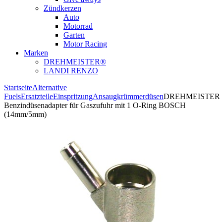
Zündkerzen
Auto
Motorrad
Garten
Motor Racing
Marken
DREHMEISTER®
LANDI RENZO
Startseite
Alternative
Fuels
Ersatzteile
Einspritzung
Ansaugkrümmerdüsen
DREHMEISTER
Benzindüsenadapter für Gaszufuhr mit 1 O-Ring BOSCH
(14mm/5mm)