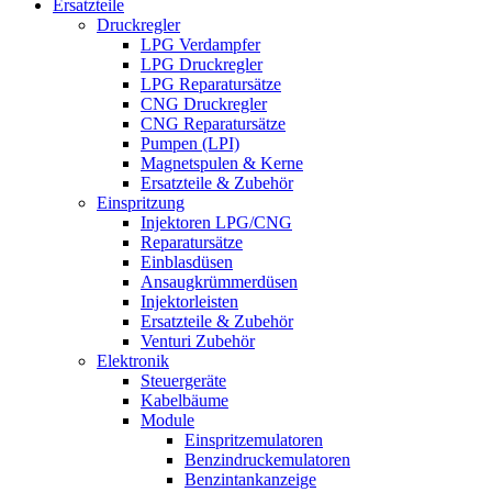
Ersatzteile
Druckregler
LPG Verdampfer
LPG Druckregler
LPG Reparatursätze
CNG Druckregler
CNG Reparatursätze
Pumpen (LPI)
Magnetspulen & Kerne
Ersatzteile & Zubehör
Einspritzung
Injektoren LPG/CNG
Reparatursätze
Einblasdüsen
Ansaugkrümmerdüsen
Injektorleisten
Ersatzteile & Zubehör
Venturi Zubehör
Elektronik
Steuergeräte
Kabelbäume
Module
Einspritzemulatoren
Benzindruckemulatoren
Benzintankanzeige