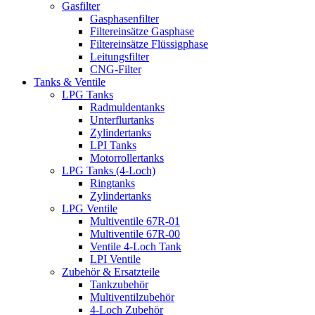
Gasfilter
Gasphasenfilter
Filtereinsätze Gasphase
Filtereinsätze Flüssigphase
Leitungsfilter
CNG-Filter
Tanks & Ventile
LPG Tanks
Radmuldentanks
Unterflurtanks
Zylindertanks
LPI Tanks
Motorrollertanks
LPG Tanks (4-Loch)
Ringtanks
Zylindertanks
LPG Ventile
Multiventile 67R-01
Multiventile 67R-00
Ventile 4-Loch Tank
LPI Ventile
Zubehör & Ersatzteile
Tankzubehör
Multiventilzubehör
4-Loch Zubehör