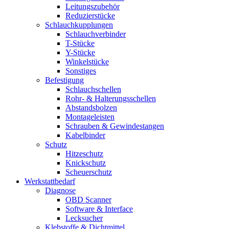
Leitungszubehör
Reduzierstücke
Schlauchkupplungen
Schlauchverbinder
T-Stücke
Y-Stücke
Winkelstücke
Sonstiges
Befestigung
Schlauchschellen
Rohr- & Halterungsschellen
Abstandsbolzen
Montageleisten
Schrauben & Gewindestangen
Kabelbinder
Schutz
Hitzeschutz
Knickschutz
Scheuerschutz
Werkstattbedarf
Diagnose
OBD Scanner
Software & Interface
Lecksucher
Klebstoffe & Dichtmittel