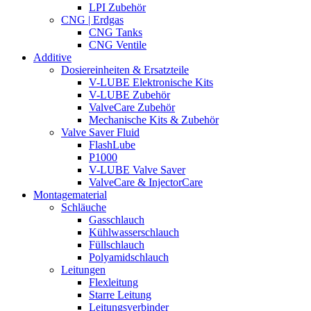
LPI Zubehör
CNG | Erdgas
CNG Tanks
CNG Ventile
Additive
Dosiereinheiten & Ersatzteile
V-LUBE Elektronische Kits
V-LUBE Zubehör
ValveCare Zubehör
Mechanische Kits & Zubehör
Valve Saver Fluid
FlashLube
P1000
V-LUBE Valve Saver
ValveCare & InjectorCare
Montagematerial
Schläuche
Gasschlauch
Kühlwasserschlauch
Füllschlauch
Polyamidschlauch
Leitungen
Flexleitung
Starre Leitung
Leitungsverbinder