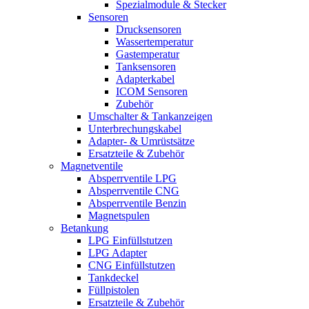
Spezialmodule & Stecker
Sensoren
Drucksensoren
Wassertemperatur
Gastemperatur
Tanksensoren
Adapterkabel
ICOM Sensoren
Zubehör
Umschalter & Tankanzeigen
Unterbrechungskabel
Adapter- & Umrüstsätze
Ersatzteile & Zubehör
Magnetventile
Absperrventile LPG
Absperrventile CNG
Absperrventile Benzin
Magnetspulen
Betankung
LPG Einfüllstutzen
LPG Adapter
CNG Einfüllstutzen
Tankdeckel
Füllpistolen
Ersatzteile & Zubehör