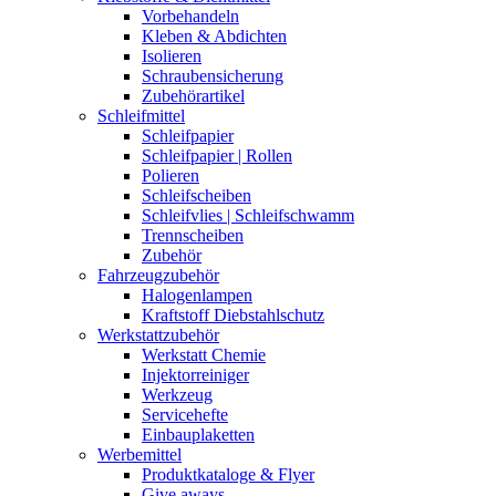
Vorbehandeln
Kleben & Abdichten
Isolieren
Schraubensicherung
Zubehörartikel
Schleifmittel
Schleifpapier
Schleifpapier | Rollen
Polieren
Schleifscheiben
Schleifvlies | Schleifschwamm
Trennscheiben
Zubehör
Fahrzeugzubehör
Halogenlampen
Kraftstoff Diebstahlschutz
Werkstattzubehör
Werkstatt Chemie
Injektorreiniger
Werkzeug
Servicehefte
Einbauplaketten
Werbemittel
Produktkataloge & Flyer
Give aways