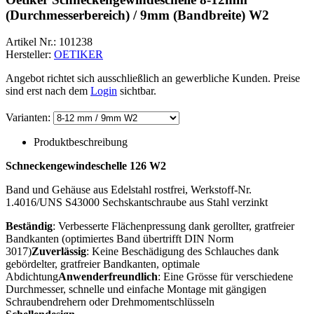
(Durchmesserbereich) / 9mm (Bandbreite) W2
Artikel Nr.:
101238
Hersteller:
OETIKER
Angebot richtet sich ausschließlich an gewerbliche Kunden. Preise
sind erst nach dem
Login
sichtbar.
Varianten:
Produktbeschreibung
Schneckengewindeschelle 126 W2
Band und Gehäuse aus Edelstahl rostfrei, Werkstoff-Nr.
1.4016/UNS S43000 Sechskantschraube aus Stahl verzinkt
Beständig
: Verbesserte Flächenpressung dank gerollter, gratfreier
Bandkanten (optimiertes Band übertrifft DIN Norm
3017)
Zuverlässig
: Keine Beschädigung des Schlauches dank
gebördelter, gratfreier Bandkanten, optimale
Abdichtung
Anwenderfreundlich
: Eine Grösse für verschiedene
Durchmesser, schnelle und einfache Montage mit gängigen
Schraubendrehern oder Drehmomentschlüsseln