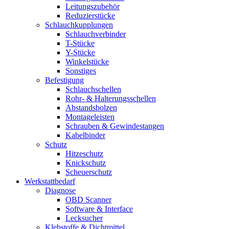
Leitungszubehör
Reduzierstücke
Schlauchkupplungen
Schlauchverbinder
T-Stücke
Y-Stücke
Winkelstücke
Sonstiges
Befestigung
Schlauchschellen
Rohr- & Halterungsschellen
Abstandsbolzen
Montageleisten
Schrauben & Gewindestangen
Kabelbinder
Schutz
Hitzeschutz
Knickschutz
Scheuerschutz
Werkstattbedarf
Diagnose
OBD Scanner
Software & Interface
Lecksucher
Klebstoffe & Dichtmittel