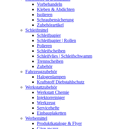
Vorbehandeln
Kleben & Abdichten
Isolieren
Schraubensicherung
Zubehörartikel
Schleifmittel
Schleifpapier
Schleifpapier | Rollen
Polieren
Schleifscheiben
Schleifvlies | Schleifschwamm
Trennscheiben
Zubehör
Fahrzeugzubehör
Halogenlampen
Kraftstoff Diebstahlschutz
Werkstattzubehör
Werkstatt Chemie
Injektorreiniger
Werkzeug
Servicehefte
Einbauplaketten
Werbemittel
Produktkataloge & Flyer
Give aways