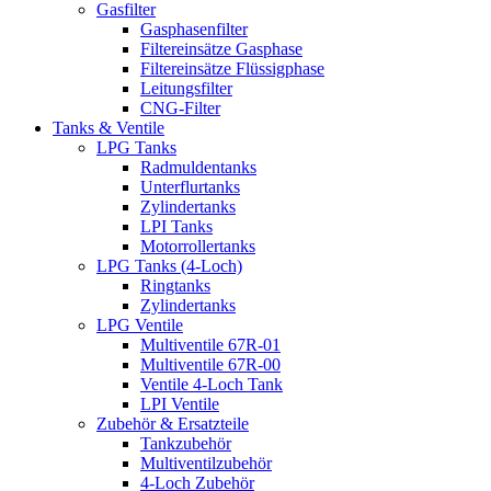
Gasfilter
Gasphasenfilter
Filtereinsätze Gasphase
Filtereinsätze Flüssigphase
Leitungsfilter
CNG-Filter
Tanks & Ventile
LPG Tanks
Radmuldentanks
Unterflurtanks
Zylindertanks
LPI Tanks
Motorrollertanks
LPG Tanks (4-Loch)
Ringtanks
Zylindertanks
LPG Ventile
Multiventile 67R-01
Multiventile 67R-00
Ventile 4-Loch Tank
LPI Ventile
Zubehör & Ersatzteile
Tankzubehör
Multiventilzubehör
4-Loch Zubehör