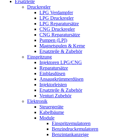
Ersatzteile
Druckregler
LPG Verdampfer
LPG Druckregler
LPG Reparatursätze
CNG Druckregler
CNG Reparatursätze
Pumpen (LPI)
Magnetspulen & Kerne
Ersatzteile & Zubehör
Einspritzung
Injektoren LPG/CNG
Reparatursätze
Einblasdüsen
Ansaugkrümmerdüsen
Injektorleisten
Ersatzteile & Zubehör
Venturi Zubehör
Elektronik
Steuergeräte
Kabelbäume
Module
Einspritzemulatoren
Benzindruckemulatoren
Benzintankanzeige