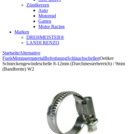
Zündkerzen
Auto
Motorrad
Garten
Motor Racing
Marken
DREHMEISTER®
LANDI RENZO
Startseite
Alternative
Fuels
Montagematerial
Befestigung
Schlauchschellen
Oetiker
Schneckengewindeschelle 8-12mm (Durchmesserbereich) / 9mm
(Bandbreite) W2