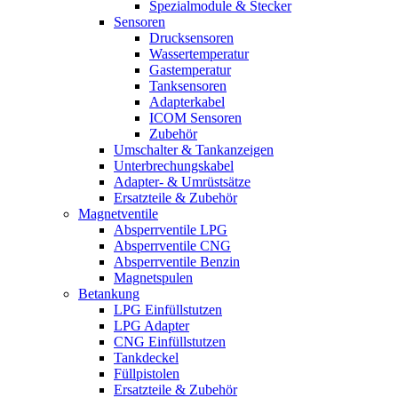
Spezialmodule & Stecker
Sensoren
Drucksensoren
Wassertemperatur
Gastemperatur
Tanksensoren
Adapterkabel
ICOM Sensoren
Zubehör
Umschalter & Tankanzeigen
Unterbrechungskabel
Adapter- & Umrüstsätze
Ersatzteile & Zubehör
Magnetventile
Absperrventile LPG
Absperrventile CNG
Absperrventile Benzin
Magnetspulen
Betankung
LPG Einfüllstutzen
LPG Adapter
CNG Einfüllstutzen
Tankdeckel
Füllpistolen
Ersatzteile & Zubehör