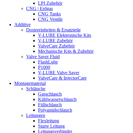
LPI Zubehör
CNG | Erdgas
CNG Tanks
CNG Ventile
Additive
Dosiereinheiten & Ersatzteile
V-LUBE Elektronische Kits
V-LUBE Zubehör
ValveCare Zubehör
Mechanische Kits & Zubehör
Valve Saver Fluid
FlashLube
P1000
V-LUBE Valve Saver
ValveCare & InjectorCare
Montagematerial
Schläuche
Gasschlauch
Kühlwasserschlauch
Füllschlauch
Polyamidschlauch
Leitungen
Flexleitung
Starre Leitung
Leitungsverbinder