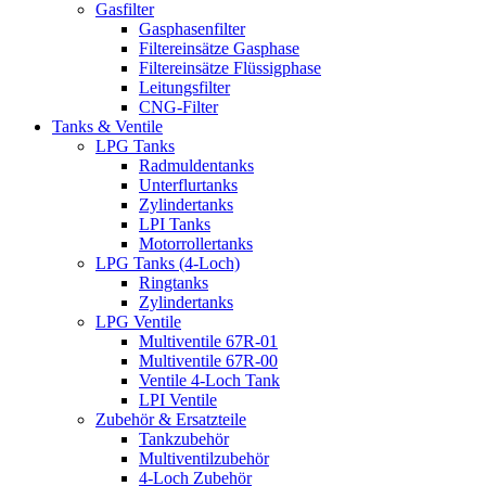
Gasfilter
Gasphasenfilter
Filtereinsätze Gasphase
Filtereinsätze Flüssigphase
Leitungsfilter
CNG-Filter
Tanks & Ventile
LPG Tanks
Radmuldentanks
Unterflurtanks
Zylindertanks
LPI Tanks
Motorrollertanks
LPG Tanks (4-Loch)
Ringtanks
Zylindertanks
LPG Ventile
Multiventile 67R-01
Multiventile 67R-00
Ventile 4-Loch Tank
LPI Ventile
Zubehör & Ersatzteile
Tankzubehör
Multiventilzubehör
4-Loch Zubehör