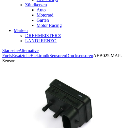
Zündkerzen
Auto
Motorrad
Garten
Motor Racing
Marken
DREHMEISTER®
LANDI RENZO
Startseite
Alternative
Fuels
Ersatzteile
Elektronik
Sensoren
Drucksensoren
AEB025 MAP-
Sensor