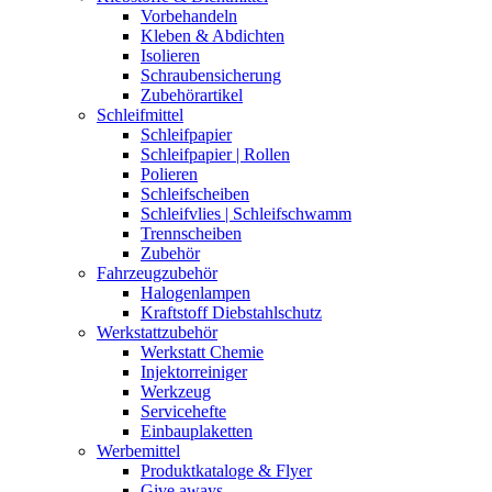
Vorbehandeln
Kleben & Abdichten
Isolieren
Schraubensicherung
Zubehörartikel
Schleifmittel
Schleifpapier
Schleifpapier | Rollen
Polieren
Schleifscheiben
Schleifvlies | Schleifschwamm
Trennscheiben
Zubehör
Fahrzeugzubehör
Halogenlampen
Kraftstoff Diebstahlschutz
Werkstattzubehör
Werkstatt Chemie
Injektorreiniger
Werkzeug
Servicehefte
Einbauplaketten
Werbemittel
Produktkataloge & Flyer
Give aways