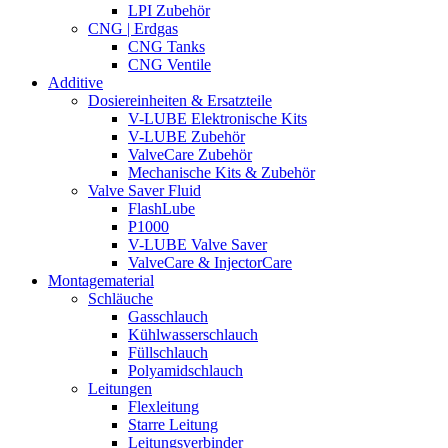
LPI Zubehör
CNG | Erdgas
CNG Tanks
CNG Ventile
Additive
Dosiereinheiten & Ersatzteile
V-LUBE Elektronische Kits
V-LUBE Zubehör
ValveCare Zubehör
Mechanische Kits & Zubehör
Valve Saver Fluid
FlashLube
P1000
V-LUBE Valve Saver
ValveCare & InjectorCare
Montagematerial
Schläuche
Gasschlauch
Kühlwasserschlauch
Füllschlauch
Polyamidschlauch
Leitungen
Flexleitung
Starre Leitung
Leitungsverbinder