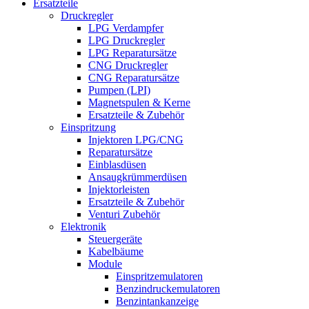
Ersatzteile
Druckregler
LPG Verdampfer
LPG Druckregler
LPG Reparatursätze
CNG Druckregler
CNG Reparatursätze
Pumpen (LPI)
Magnetspulen & Kerne
Ersatzteile & Zubehör
Einspritzung
Injektoren LPG/CNG
Reparatursätze
Einblasdüsen
Ansaugkrümmerdüsen
Injektorleisten
Ersatzteile & Zubehör
Venturi Zubehör
Elektronik
Steuergeräte
Kabelbäume
Module
Einspritzemulatoren
Benzindruckemulatoren
Benzintankanzeige