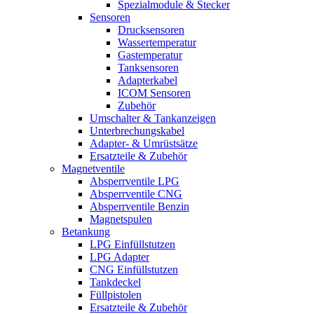
Spezialmodule & Stecker
Sensoren
Drucksensoren
Wassertemperatur
Gastemperatur
Tanksensoren
Adapterkabel
ICOM Sensoren
Zubehör
Umschalter & Tankanzeigen
Unterbrechungskabel
Adapter- & Umrüstsätze
Ersatzteile & Zubehör
Magnetventile
Absperrventile LPG
Absperrventile CNG
Absperrventile Benzin
Magnetspulen
Betankung
LPG Einfüllstutzen
LPG Adapter
CNG Einfüllstutzen
Tankdeckel
Füllpistolen
Ersatzteile & Zubehör