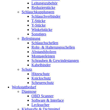
Leitungszubehör
Reduzierstücke
Schlauchkupplungen
Schlauchverbinder
T-Stücke
Y-Stücke
Winkelstücke
Sonstiges
Befestigung
Schlauchschellen
Rohr- & Halterungsschellen
Abstandsbolzen
Montageleisten
Schrauben & Gewindestangen
Kabelbinder
Schutz
Hitzeschutz
Knickschutz
Scheuerschutz
Werkstattbedarf
Diagnose
OBD Scanner
Software & Interface
Lecksucher
Klebstoffe & Dichtmittel