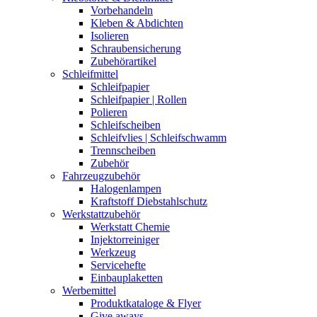
Vorbehandeln
Kleben & Abdichten
Isolieren
Schraubensicherung
Zubehörartikel
Schleifmittel
Schleifpapier
Schleifpapier | Rollen
Polieren
Schleifscheiben
Schleifvlies | Schleifschwamm
Trennscheiben
Zubehör
Fahrzeugzubehör
Halogenlampen
Kraftstoff Diebstahlschutz
Werkstattzubehör
Werkstatt Chemie
Injektorreiniger
Werkzeug
Servicehefte
Einbauplaketten
Werbemittel
Produktkataloge & Flyer
Give aways