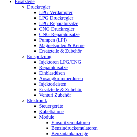
Ersatzteile
Druckregler
LPG Verdampfer
LPG Druckregler
LPG Reparatursätze
CNG Druckregler
CNG Reparatursätze
Pumpen (LPI)
Magnetspulen & Kerne
Ersatzteile & Zubehör
Einspritzung
Injektoren LPG/CNG
Reparatursätze
Einblasdüsen
Ansaugkrümmerdüsen
Injektorleisten
Ersatzteile & Zubehör
Venturi Zubehör
Elektronik
Steuergeräte
Kabelbäume
Module
Einspritzemulatoren
Benzindruckemulatoren
Benzintankanzeige