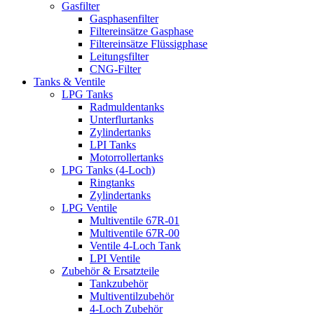
Gasfilter
Gasphasenfilter
Filtereinsätze Gasphase
Filtereinsätze Flüssigphase
Leitungsfilter
CNG-Filter
Tanks & Ventile
LPG Tanks
Radmuldentanks
Unterflurtanks
Zylindertanks
LPI Tanks
Motorrollertanks
LPG Tanks (4-Loch)
Ringtanks
Zylindertanks
LPG Ventile
Multiventile 67R-01
Multiventile 67R-00
Ventile 4-Loch Tank
LPI Ventile
Zubehör & Ersatzteile
Tankzubehör
Multiventilzubehör
4-Loch Zubehör