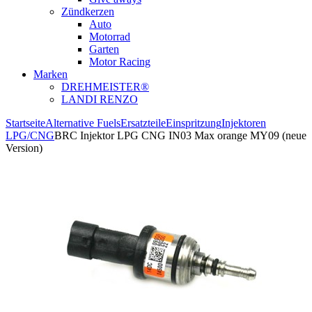
Zündkerzen
Auto
Motorrad
Garten
Motor Racing
Marken
DREHMEISTER®
LANDI RENZO
Startseite
Alternative Fuels
Ersatzteile
Einspritzung
Injektoren
LPG/CNG
BRC Injektor LPG CNG IN03 Max orange MY09 (neue
Version)