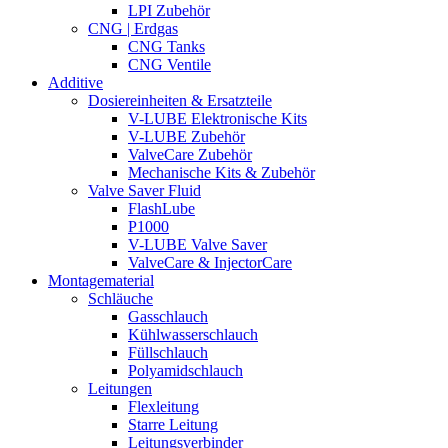
LPI Zubehör
CNG | Erdgas
CNG Tanks
CNG Ventile
Additive
Dosiereinheiten & Ersatzteile
V-LUBE Elektronische Kits
V-LUBE Zubehör
ValveCare Zubehör
Mechanische Kits & Zubehör
Valve Saver Fluid
FlashLube
P1000
V-LUBE Valve Saver
ValveCare & InjectorCare
Montagematerial
Schläuche
Gasschlauch
Kühlwasserschlauch
Füllschlauch
Polyamidschlauch
Leitungen
Flexleitung
Starre Leitung
Leitungsverbinder