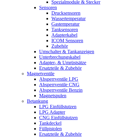
Spezialmodule & Stecker
Sensoren
Drucksensoren
Wassertemperatur
Gastemperatur
Tanksensoren
Adapterkabel
ICOM Sensoren
Zubehör
Umschalter & Tankanzeigen
Unterbrechungskabel
Adapter- & Umrüstsätze
Ersatzteile & Zubehör
Magnetventile
Absperrventile LPG
Absperrventile CNG
Absperrventile Benzin
Magnetspulen
Betankung
LPG Einfüllstutzen
LPG Adapter
CNG Einfüllstutzen
Tankdeckel
Füllpistolen
Ersatzteile & Zubehör