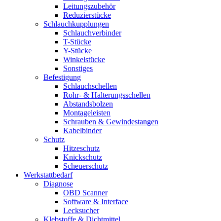
Leitungszubehör
Reduzierstücke
Schlauchkupplungen
Schlauchverbinder
T-Stücke
Y-Stücke
Winkelstücke
Sonstiges
Befestigung
Schlauchschellen
Rohr- & Halterungsschellen
Abstandsbolzen
Montageleisten
Schrauben & Gewindestangen
Kabelbinder
Schutz
Hitzeschutz
Knickschutz
Scheuerschutz
Werkstattbedarf
Diagnose
OBD Scanner
Software & Interface
Lecksucher
Klebstoffe & Dichtmittel