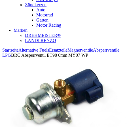
Zündkerzen
Auto
Motorrad
Garten
Motor Racing
Marken
DREHMEISTER®
LANDI RENZO
Startseite
Alternative Fuels
Ersatzteile
Magnetventile
Absperrventile
LPG
BRC Absperrventil ET98 6mm MY07 WP