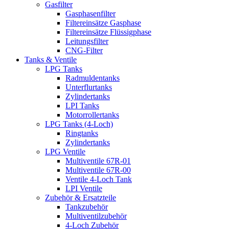
Gasfilter
Gasphasenfilter
Filtereinsätze Gasphase
Filtereinsätze Flüssigphase
Leitungsfilter
CNG-Filter
Tanks & Ventile
LPG Tanks
Radmuldentanks
Unterflurtanks
Zylindertanks
LPI Tanks
Motorrollertanks
LPG Tanks (4-Loch)
Ringtanks
Zylindertanks
LPG Ventile
Multiventile 67R-01
Multiventile 67R-00
Ventile 4-Loch Tank
LPI Ventile
Zubehör & Ersatzteile
Tankzubehör
Multiventilzubehör
4-Loch Zubehör