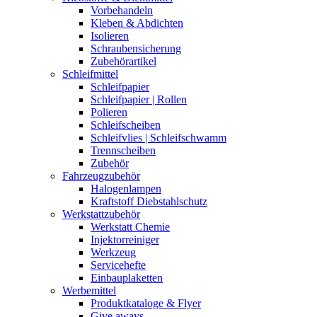
Vorbehandeln
Kleben & Abdichten
Isolieren
Schraubensicherung
Zubehörartikel
Schleifmittel
Schleifpapier
Schleifpapier | Rollen
Polieren
Schleifscheiben
Schleifvlies | Schleifschwamm
Trennscheiben
Zubehör
Fahrzeugzubehör
Halogenlampen
Kraftstoff Diebstahlschutz
Werkstattzubehör
Werkstatt Chemie
Injektorreiniger
Werkzeug
Servicehefte
Einbauplaketten
Werbemittel
Produktkataloge & Flyer
Give aways