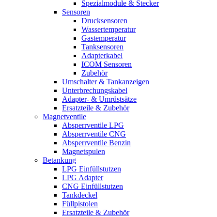
Spezialmodule & Stecker
Sensoren
Drucksensoren
Wassertemperatur
Gastemperatur
Tanksensoren
Adapterkabel
ICOM Sensoren
Zubehör
Umschalter & Tankanzeigen
Unterbrechungskabel
Adapter- & Umrüstsätze
Ersatzteile & Zubehör
Magnetventile
Absperrventile LPG
Absperrventile CNG
Absperrventile Benzin
Magnetspulen
Betankung
LPG Einfüllstutzen
LPG Adapter
CNG Einfüllstutzen
Tankdeckel
Füllpistolen
Ersatzteile & Zubehör