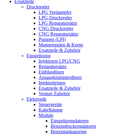
Ersatzteile
Druckregler
LPG Verdampfer
LPG Druckregler
LPG Reparatursätze
CNG Druckregler
CNG Reparatursätze
Pumpen (LPI)
Magnetspulen & Kerne
Ersatzteile & Zubehör
Einspritzung
Injektoren LPG/CNG
Reparatursätze
Einblasdüsen
Ansaugkrümmerdüsen
Injektorleisten
Ersatzteile & Zubehör
Venturi Zubehör
Elektronik
Steuergeräte
Kabelbäume
Module
Einspritzemulatoren
Benzindruckemulatoren
Benzintankanzeige