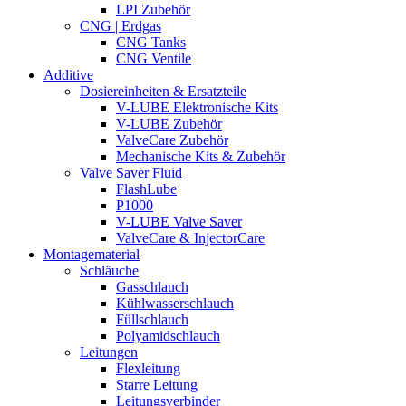
LPI Zubehör
CNG | Erdgas
CNG Tanks
CNG Ventile
Additive
Dosiereinheiten & Ersatzteile
V-LUBE Elektronische Kits
V-LUBE Zubehör
ValveCare Zubehör
Mechanische Kits & Zubehör
Valve Saver Fluid
FlashLube
P1000
V-LUBE Valve Saver
ValveCare & InjectorCare
Montagematerial
Schläuche
Gasschlauch
Kühlwasserschlauch
Füllschlauch
Polyamidschlauch
Leitungen
Flexleitung
Starre Leitung
Leitungsverbinder