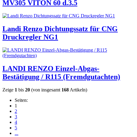
MV305 VITON 60 d.3.5
Landi Renzo Dichtungssatz für CNG
Druckregler NG1
LANDI RENZO Einzel-Abgas-
Bestätigung / R115 (Fremdgutachten)
Zeige
1
bis
20
(von insgesamt
168
Artikeln)
Seiten:
1
2
3
4
5
...