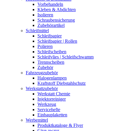
Vorbehandeln
Kleben & Abdichten
Isolieren
Schraubensicherung
Zubehörartikel
Schleifmittel
Schleifpapier
Schleifpapier | Rollen
Polieren
Schleifscheiben
Schleifvlies | Schleifschwamm
Trennscheiben
Zubehör
Fahrzeugzubehör
Halogenlampen
Kraftstoff Diebstahlschutz
Werkstattzubehör
Werkstatt Chemie
Injektorreiniger
Werkzeug
Servicehefte
Einbauplaketten
Werbemittel
Produktkataloge & Flyer
Give aways