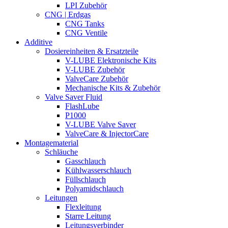
LPI Zubehör
CNG | Erdgas
CNG Tanks
CNG Ventile
Additive
Dosiereinheiten & Ersatzteile
V-LUBE Elektronische Kits
V-LUBE Zubehör
ValveCare Zubehör
Mechanische Kits & Zubehör
Valve Saver Fluid
FlashLube
P1000
V-LUBE Valve Saver
ValveCare & InjectorCare
Montagematerial
Schläuche
Gasschlauch
Kühlwasserschlauch
Füllschlauch
Polyamidschlauch
Leitungen
Flexleitung
Starre Leitung
Leitungsverbinder