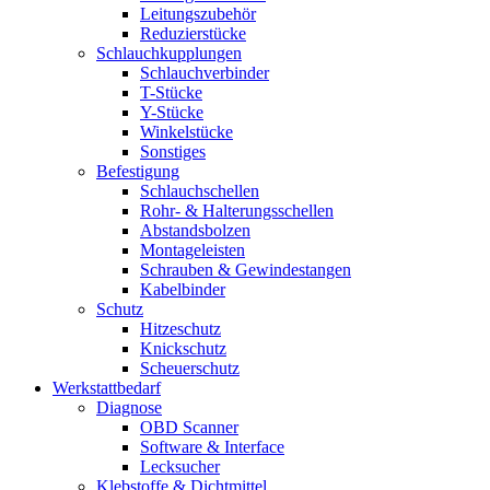
Leitungszubehör
Reduzierstücke
Schlauchkupplungen
Schlauchverbinder
T-Stücke
Y-Stücke
Winkelstücke
Sonstiges
Befestigung
Schlauchschellen
Rohr- & Halterungsschellen
Abstandsbolzen
Montageleisten
Schrauben & Gewindestangen
Kabelbinder
Schutz
Hitzeschutz
Knickschutz
Scheuerschutz
Werkstattbedarf
Diagnose
OBD Scanner
Software & Interface
Lecksucher
Klebstoffe & Dichtmittel