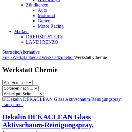
Zündkerzen
Auto
Motorrad
Garten
Motor Racing
Marken
DREHMEISTER®
LANDI RENZO
Startseite
Alternative
Fuels
Werkstattbedarf
Werkstattzubehör
Werkstatt Chemie
Werkstatt Chemie
Dekalin DEKACLEAN Glass
Aktivschaum-Reinigungspray,