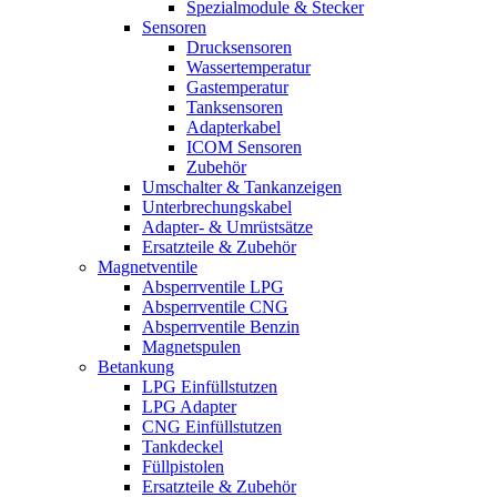
Spezialmodule & Stecker
Sensoren
Drucksensoren
Wassertemperatur
Gastemperatur
Tanksensoren
Adapterkabel
ICOM Sensoren
Zubehör
Umschalter & Tankanzeigen
Unterbrechungskabel
Adapter- & Umrüstsätze
Ersatzteile & Zubehör
Magnetventile
Absperrventile LPG
Absperrventile CNG
Absperrventile Benzin
Magnetspulen
Betankung
LPG Einfüllstutzen
LPG Adapter
CNG Einfüllstutzen
Tankdeckel
Füllpistolen
Ersatzteile & Zubehör