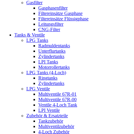
Gasfilter
Gasphasenfilter
Filtereinsätze Gasphase
Filtereinsätze Flüssigphase
Leitungsfilter
CNG-Filter
Tanks & Ventile
LPG Tanks
Radmuldentanks
Unterflurtanks
Zylindertanks
LPI Tanks
Motorrollertanks
LPG Tanks (4-Loch)
Ringtanks
Zylindertanks
LPG Ventile
Multiventile 67R-01
Multiventile 67R-00
Ventile 4-Loch Tank
LPI Ventile
Zubehör & Ersatzteile
Tankzubehör
Multiventilzubehör
4-Loch Zubehör