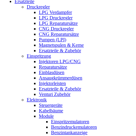
Ersatzteile
Druckregler
LPG Verdampfer
LPG Druckregler
LPG Reparatursätze
CNG Druckregler
CNG Reparatursätze
Pumpen (LPI)
Magnetspulen & Kerne
Ersatzteile & Zubehör
Einspritzung
Injektoren LPG/CNG
Reparatursätze
Einblasdüsen
Ansaugkrümmerdüsen
Injektorleisten
Ersatzteile & Zubehör
Venturi Zubehör
Elektronik
Steuergeräte
Kabelbäume
Module
Einspritzemulatoren
Benzindruckemulatoren
Benzintankanzeige